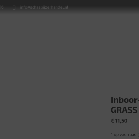
716
info@schaapijzerhandel.nl
Winkel
Machine verhuur
Naamborden en huisnummerplaten
Inboor
GRASS
€
11,50
1 op voorraad 