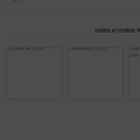
GERELATEERDE 
Stoelhoek 55×55
Stoelhoek 25×25
€
0,40
€
0,20