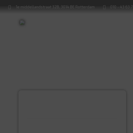
1e middellandstraat 32B, 3014 BE Rotterdam
010 - 43 63 
Sleutels bijmaken
Sloten service
PRODUCTCATEGORIEËN
BEVESTIGINGSMIDDELEN
GIPSPLAATSCHROEVEN
KEILBOUT