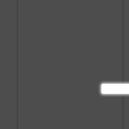
MONTAGE KIT EN LIJM
SILICONENKIT
MACHINE TOEBEHOREN
BITS
BOREN
BETONBOREN
HOUTSPIRAALBOREN
SDS-BOREN
BOVENFREZEN
DECOUPEERZAAGBLADEN
DIAMANT TEGELBOREN
DIAMANTSCHIJF
GATZAGEN + ADAPTERS
RECIPROZAAGBLADEN
SDS BEITELS
SLIJPSCHIJVEN
PBM