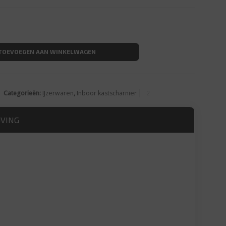
iggend Kastschanieren GRASS Tiomos aantal
TOEVOEGEN AAN WINKELWAGEN
Categorieën:
IJzerwaren
,
Inboor kastscharnier
JVING