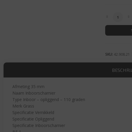
Inboor-opl
SKU:
42.908.21
BESCHRI
Afmeting 35 mm
Naam Inboorscharnier
Type Inboor – opliggend – 110 graden
Merk Grass
Specificatie Vernikkeld
Specificatie Opliggend
Specificatie Inboorscharnier
BE 1