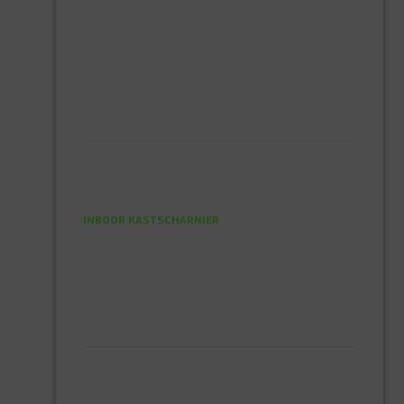
HUISHOUDTRAPPEN - LADDERS
KOOKBRANDER
ONGEDIERTE BESTRIJDING
VLOERREINIGERS
VLOERTREKKERS
IJZERWAREN
ELEMENT SYSTEEM
GORDIJNRAIL
HOEKANKER
INBOOR KASTSCHARNIER
KETTING
OVERVAL SLOT
SCHARNIEREN
STOELHOEKEN
KIT EN LIJMEN
ACRYL KIT
GLAS EN DAK KIT