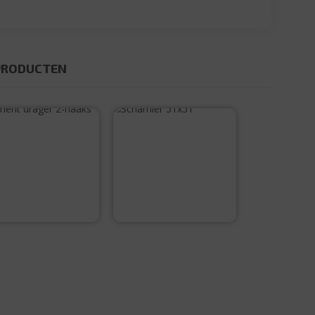
PRODUCTEN
Scharnier 51×51
Element drager
2-haaks 15cm
€
2,80
€
1,15