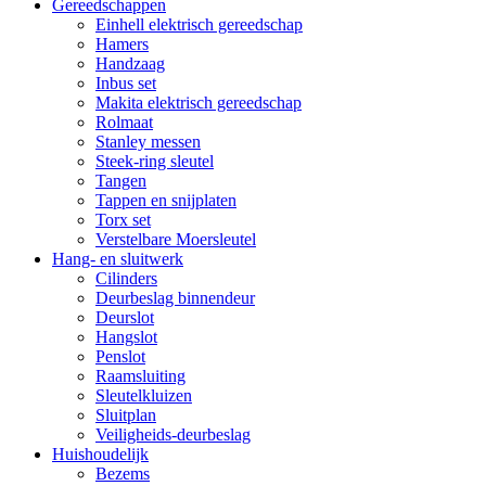
Gereedschappen
Einhell elektrisch gereedschap
Hamers
Handzaag
Inbus set
Makita elektrisch gereedschap
Rolmaat
Stanley messen
Steek-ring sleutel
Tangen
Tappen en snijplaten
Torx set
Verstelbare Moersleutel
Hang- en sluitwerk
Cilinders
Deurbeslag binnendeur
Deurslot
Hangslot
Penslot
Raamsluiting
Sleutelkluizen
Sluitplan
Veiligheids-deurbeslag
Huishoudelijk
Bezems