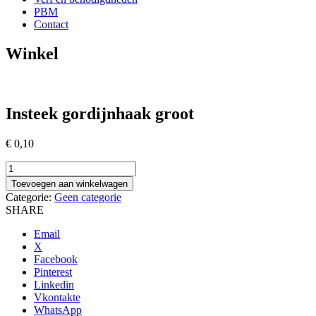
PBM
Contact
Winkel
Insteek gordijnhaak groot
€
0,10
Insteek
gordijnhaak
Toevoegen aan winkelwagen
groot
Categorie:
Geen categorie
aantal
SHARE
Email
X
Facebook
Pinterest
Linkedin
Vkontakte
WhatsApp