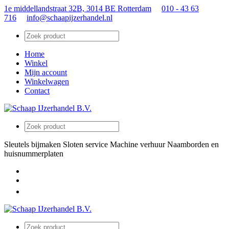
1e middellandstraat 32B, 3014 BE Rotterdam
010 - 43 63
716
info@schaapijzerhandel.nl
Home
Winkel
Mijn account
Winkelwagen
Contact
Sleutels bijmaken
Sloten service
Machine verhuur
Naamborden en
huisnummerplaten