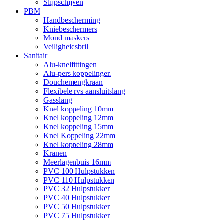
Slijpschijven
PBM
Handbescherming
Kniebeschermers
Mond maskers
Veiligheidsbril
Sanitair
Alu-knelfittingen
Alu-pers koppelingen
Douchemengkraan
Flexibele rvs aansluitslang
Gasslang
Knel koppeling 10mm
Knel koppeling 12mm
Knel koppeling 15mm
Knel Koppeling 22mm
Knel koppeling 28mm
Kranen
Meerlagenbuis 16mm
PVC 100 Hulpstukken
PVC 110 Hulpstukken
PVC 32 Hulpstukken
PVC 40 Hulpstukken
PVC 50 Hulpstukken
PVC 75 Hulpstukken