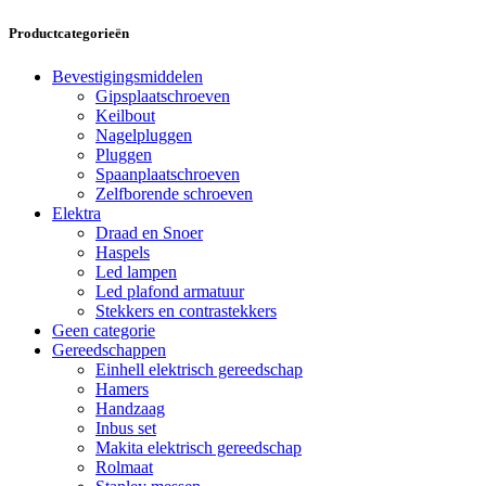
Productcategorieën
Bevestigingsmiddelen
Gipsplaatschroeven
Keilbout
Nagelpluggen
Pluggen
Spaanplaatschroeven
Zelfborende schroeven
Elektra
Draad en Snoer
Haspels
Led lampen
Led plafond armatuur
Stekkers en contrastekkers
Geen categorie
Gereedschappen
Einhell elektrisch gereedschap
Hamers
Handzaag
Inbus set
Makita elektrisch gereedschap
Rolmaat