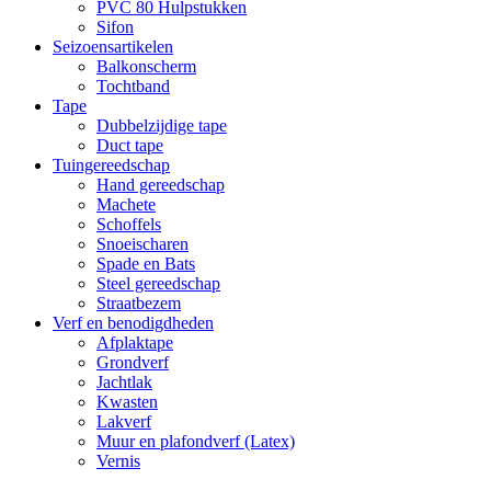
PVC 80 Hulpstukken
Sifon
Seizoensartikelen
Balkonscherm
Tochtband
Tape
Dubbelzijdige tape
Duct tape
Tuingereedschap
Hand gereedschap
Machete
Schoffels
Snoeischaren
Spade en Bats
Steel gereedschap
Straatbezem
Verf en benodigdheden
Afplaktape
Grondverf
Jachtlak
Kwasten
Lakverf
Muur en plafondverf (Latex)
Vernis