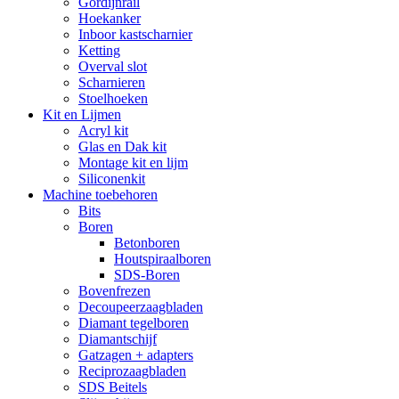
Gordijnrail
Hoekanker
Inboor kastscharnier
Ketting
Overval slot
Scharnieren
Stoelhoeken
Kit en Lijmen
Acryl kit
Glas en Dak kit
Montage kit en lijm
Siliconenkit
Machine toebehoren
Bits
Boren
Betonboren
Houtspiraalboren
SDS-Boren
Bovenfrezen
Decoupeerzaagbladen
Diamant tegelboren
Diamantschijf
Gatzagen + adapters
Reciprozaagbladen
SDS Beitels