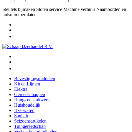
Sleutels bijmaken
Sloten service
Machine verhuur
Naamborden en
huisnummerplaten
Bevestigingsmiddelen
Kit en Lijmen
Elektra
Gereedschappen
Hang- en sluitwerk
Huishoudelijk
IJzerwaren
Sanitair
Seizoensartikelen
Tuingereedschap
Verf en benodigdheden