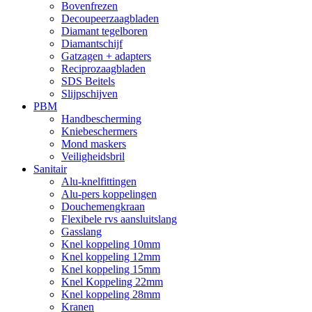
Bovenfrezen
Decoupeerzaagbladen
Diamant tegelboren
Diamantschijf
Gatzagen + adapters
Reciprozaagbladen
SDS Beitels
Slijpschijven
PBM
Handbescherming
Kniebeschermers
Mond maskers
Veiligheidsbril
Sanitair
Alu-knelfittingen
Alu-pers koppelingen
Douchemengkraan
Flexibele rvs aansluitslang
Gasslang
Knel koppeling 10mm
Knel koppeling 12mm
Knel koppeling 15mm
Knel Koppeling 22mm
Knel koppeling 28mm
Kranen