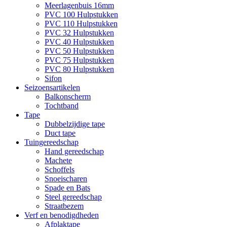
Meerlagenbuis 16mm
PVC 100 Hulpstukken
PVC 110 Hulpstukken
PVC 32 Hulpstukken
PVC 40 Hulpstukken
PVC 50 Hulpstukken
PVC 75 Hulpstukken
PVC 80 Hulpstukken
Sifon
Seizoensartikelen
Balkonscherm
Tochtband
Tape
Dubbelzijdige tape
Duct tape
Tuingereedschap
Hand gereedschap
Machete
Schoffels
Snoeischaren
Spade en Bats
Steel gereedschap
Straatbezem
Verf en benodigdheden
Afplaktape