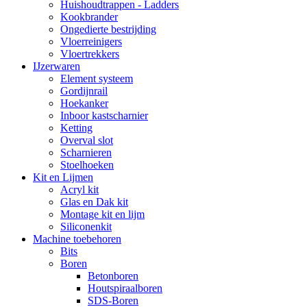
Huishoudtrappen - Ladders
Kookbrander
Ongedierte bestrijding
Vloerreinigers
Vloertrekkers
IJzerwaren
Element systeem
Gordijnrail
Hoekanker
Inboor kastscharnier
Ketting
Overval slot
Scharnieren
Stoelhoeken
Kit en Lijmen
Acryl kit
Glas en Dak kit
Montage kit en lijm
Siliconenkit
Machine toebehoren
Bits
Boren
Betonboren
Houtspiraalboren
SDS-Boren