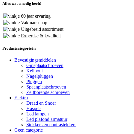
Alles wat u nodig heeft!
60 jaar ervaring
Vakmanschap
Uitgebreid assortiment
Expertise & kwaliteit
Productcategorieën
Bevestigingsmiddelen
Gipsplaatschroeven
Keilbout
Nagelpluggen
Pluggen
Spaanplaatschroeven
Zelfborende schroeven
Elektra
Draad en Snoer
Haspels
Led lampen
Led plafond armatuur
Stekkers en contrastekkers
Geen categorie