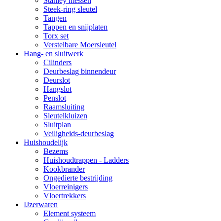
Stanley messen
Steek-ring sleutel
Tangen
Tappen en snijplaten
Torx set
Verstelbare Moersleutel
Hang- en sluitwerk
Cilinders
Deurbeslag binnendeur
Deurslot
Hangslot
Penslot
Raamsluiting
Sleutelkluizen
Sluitplan
Veiligheids-deurbeslag
Huishoudelijk
Bezems
Huishoudtrappen - Ladders
Kookbrander
Ongedierte bestrijding
Vloerreinigers
Vloertrekkers
IJzerwaren
Element systeem