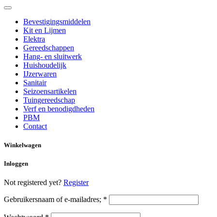
Bevestigingsmiddelen
Kit en Lijmen
Elektra
Gereedschappen
Hang- en sluitwerk
Huishoudelijk
IJzerwaren
Sanitair
Seizoensartikelen
Tuingereedschap
Verf en benodigdheden
PBM
Contact
Winkelwagen
Inloggen
Not registered yet?
Register
Gebruikersnaam of e-mailadres;
*