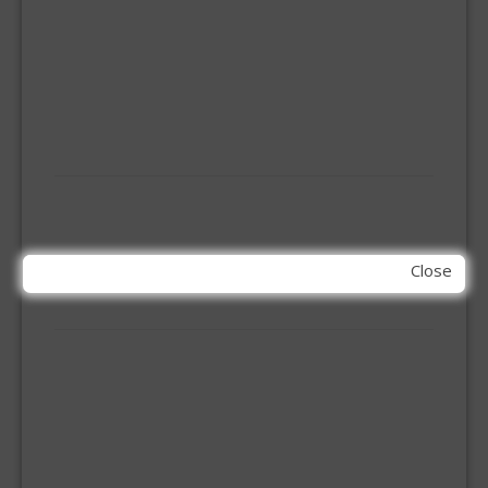
INBOOR KASTSCHARNIER
KETTING
OVERVAL SLOT
SCHARNIEREN
STOELHOEKEN
KIT EN LIJMEN
ACRYL KIT
GLAS EN DAK KIT
MONTAGE KIT EN LIJM
Close
SILICONENKIT
MACHINE TOEBEHOREN
BITS
BOREN
BETONBOREN
HOUTSPIRAALBOREN
SDS-BOREN
BOVENFREZEN