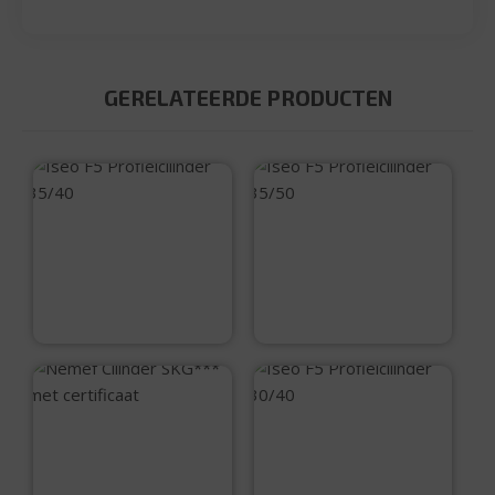
GERELATEERDE PRODUCTEN
Iseo F5
Iseo F5
Profielcilinder
Profielcilinder
35/40
35/50
€
29,25
€
35,75
Nemef Cilinder
Iseo F5
SKG*** met
Profielcilinder
certificaat
30/40