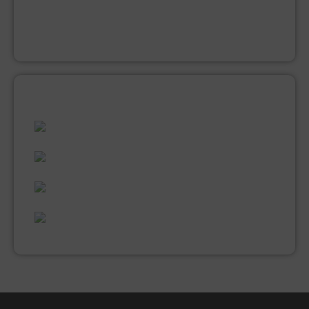
LAKVERF
MUUR EN PLAFONDVERF (LATEX)
VERNIS
ALLES WAT U NODIG HEEFT!
60 JAAR ERVARING
VAKMANSCHAP
UITGEBREID ASSORTIMENT
EXPERTISE & KWALITEIT