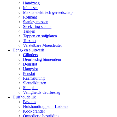
Handzaag
Inbus set
Makita elektrisch gereedschap
Rolmaat
Stanley messen
Steek-ring sleutel
Tangen
Tappen en snijplaten
Torx set
Verstelbare Moersleutel
Hang- en sluitwerk
Cilinders
Deurbeslag binnendeur
Deurslot
Hangslot
Penslot
Raamsluiting
Sleutelkluizen
Sluitplan
Veiligheids-deurbeslag
Huishoudelijk
Bezems
Huishoudtrappen - Ladders
Kookbrander
Ongedierte bestrijding