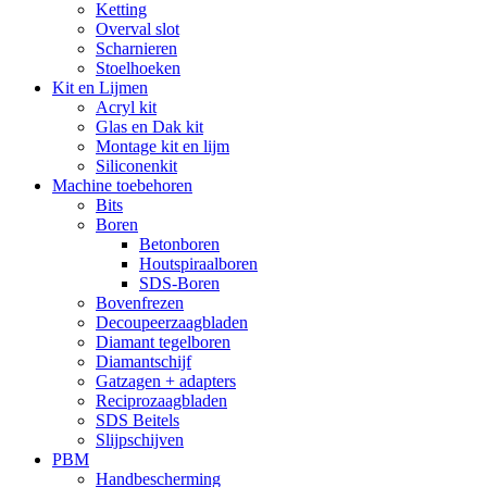
Ketting
Overval slot
Scharnieren
Stoelhoeken
Kit en Lijmen
Acryl kit
Glas en Dak kit
Montage kit en lijm
Siliconenkit
Machine toebehoren
Bits
Boren
Betonboren
Houtspiraalboren
SDS-Boren
Bovenfrezen
Decoupeerzaagbladen
Diamant tegelboren
Diamantschijf
Gatzagen + adapters
Reciprozaagbladen
SDS Beitels
Slijpschijven
PBM
Handbescherming