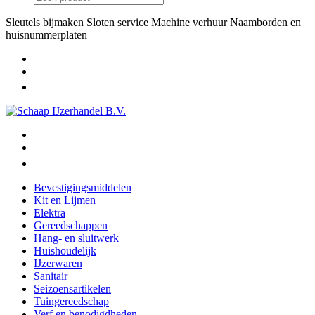
Sleutels bijmaken
Sloten service
Machine verhuur
Naamborden en
huisnummerplaten
Bevestigingsmiddelen
Kit en Lijmen
Elektra
Gereedschappen
Hang- en sluitwerk
Huishoudelijk
IJzerwaren
Sanitair
Seizoensartikelen
Tuingereedschap
Verf en benodigdheden