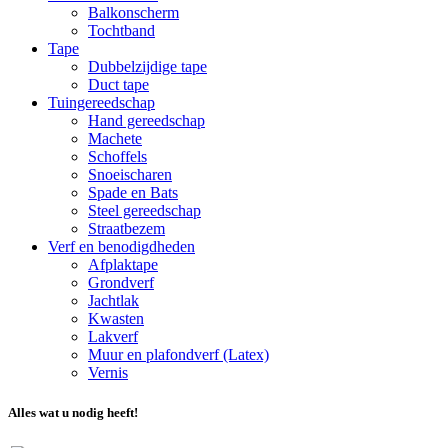
Balkonscherm
Tochtband
Tape
Dubbelzijdige tape
Duct tape
Tuingereedschap
Hand gereedschap
Machete
Schoffels
Snoeischaren
Spade en Bats
Steel gereedschap
Straatbezem
Verf en benodigdheden
Afplaktape
Grondverf
Jachtlak
Kwasten
Lakverf
Muur en plafondverf (Latex)
Vernis
Alles wat u nodig heeft!