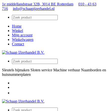
1e middellandstraat 32B, 3014 BE Rotterdam
010 - 43 63
716
info@schaapijzerhandel.nl
Home
Winkel
Mijn account
Winkelwagen
Contact
Sleutels bijmaken
Sloten service
Machine verhuur
Naamborden en
huisnummerplaten