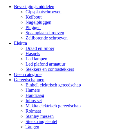
Bevestigingsmiddelen
Gipsplaatschroeven
Keilbout
Nagelpluggen
Pluggen
Spaanplaatschroeven
Zelfborende schroeven
Elektra
Draad en Snoer
Haspels
Led lampen
Led plafond armatuur
Stekkers en contrastekkers
Geen categorie
Gereedschappen
Einhell elektrisch gereedschap
Hamers
Handzaag
Inbus set
Makita elektrisch gereedschap
Rolmaat
Stanley messen
Steek-ring sleutel
Tangen