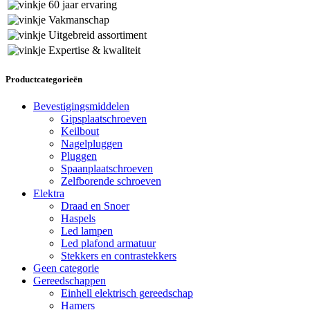
60 jaar ervaring
Vakmanschap
Uitgebreid assortiment
Expertise & kwaliteit
Productcategorieën
Bevestigingsmiddelen
Gipsplaatschroeven
Keilbout
Nagelpluggen
Pluggen
Spaanplaatschroeven
Zelfborende schroeven
Elektra
Draad en Snoer
Haspels
Led lampen
Led plafond armatuur
Stekkers en contrastekkers
Geen categorie
Gereedschappen
Einhell elektrisch gereedschap
Hamers