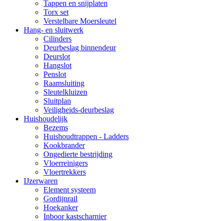
Tappen en snijplaten
Torx set
Verstelbare Moersleutel
Hang- en sluitwerk
Cilinders
Deurbeslag binnendeur
Deurslot
Hangslot
Penslot
Raamsluiting
Sleutelkluizen
Sluitplan
Veiligheids-deurbeslag
Huishoudelijk
Bezems
Huishoudtrappen - Ladders
Kookbrander
Ongedierte bestrijding
Vloerreinigers
Vloertrekkers
IJzerwaren
Element systeem
Gordijnrail
Hoekanker
Inboor kastscharnier