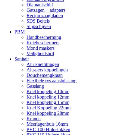
Diamantschijf
Gatzagen + adapters
Reciprozaagbladen
SDS Beitels
Slijpschijven
PBM
Handbescherming
Kniebeschermers
Mond maskers
Veiligheidsbril
Sanitair
Alu-knelfittingen
Alu-pers koppelingen
Douchemengkraan
Flexibele rvs aansluitslang
Gasslang
Knel koppeling 10mm
Knel koppeling 12mm
Knel koppeling 15mm
Knel Koppeling 22mm
Knel koppeling 28mm
Kranen
Meerlagenbuis 16mm
PVC 100 Hulpstukken
PVC 110 Hulpstukken