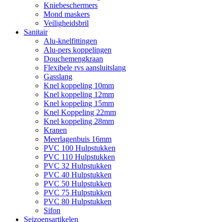
Kniebeschermers
Mond maskers
Veiligheidsbril
Sanitair
Alu-knelfittingen
Alu-pers koppelingen
Douchemengkraan
Flexibele rvs aansluitslang
Gasslang
Knel koppeling 10mm
Knel koppeling 12mm
Knel koppeling 15mm
Knel Koppeling 22mm
Knel koppeling 28mm
Kranen
Meerlagenbuis 16mm
PVC 100 Hulpstukken
PVC 110 Hulpstukken
PVC 32 Hulpstukken
PVC 40 Hulpstukken
PVC 50 Hulpstukken
PVC 75 Hulpstukken
PVC 80 Hulpstukken
Sifon
Seizoensartikelen