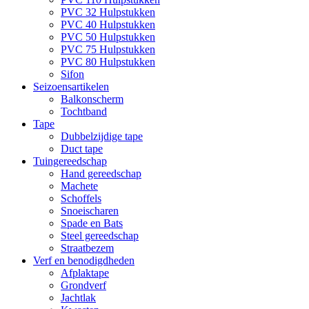
PVC 32 Hulpstukken
PVC 40 Hulpstukken
PVC 50 Hulpstukken
PVC 75 Hulpstukken
PVC 80 Hulpstukken
Sifon
Seizoensartikelen
Balkonscherm
Tochtband
Tape
Dubbelzijdige tape
Duct tape
Tuingereedschap
Hand gereedschap
Machete
Schoffels
Snoeischaren
Spade en Bats
Steel gereedschap
Straatbezem
Verf en benodigdheden
Afplaktape
Grondverf
Jachtlak