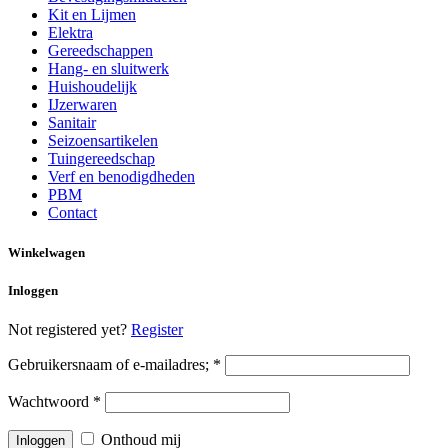
Kit en Lijmen
Elektra
Gereedschappen
Hang- en sluitwerk
Huishoudelijk
IJzerwaren
Sanitair
Seizoensartikelen
Tuingereedschap
Verf en benodigdheden
PBM
Contact
Winkelwagen
Inloggen
Not registered yet?
Register
Gebruikersnaam of e-mailadres;
*
Wachtwoord
*
Onthoud mij