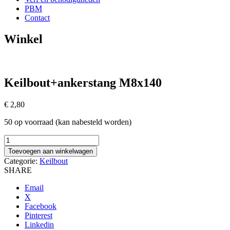
PBM
Contact
Winkel
Keilbout+ankerstang M8x140
€
2,80
50 op voorraad (kan nabesteld worden)
Keilbout+ankerstang
M8x140
Toevoegen aan winkelwagen
aantal
Categorie:
Keilbout
SHARE
Email
X
Facebook
Pinterest
Linkedin