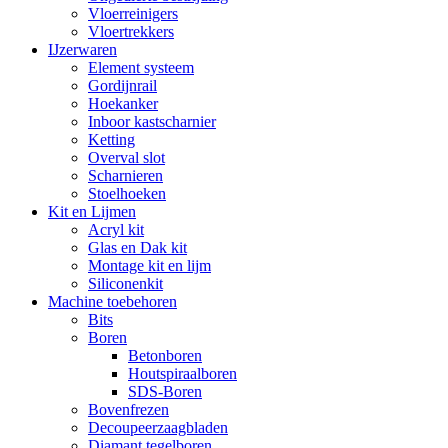
Vloerreinigers
Vloertrekkers
IJzerwaren
Element systeem
Gordijnrail
Hoekanker
Inboor kastscharnier
Ketting
Overval slot
Scharnieren
Stoelhoeken
Kit en Lijmen
Acryl kit
Glas en Dak kit
Montage kit en lijm
Siliconenkit
Machine toebehoren
Bits
Boren
Betonboren
Houtspiraalboren
SDS-Boren
Bovenfrezen
Decoupeerzaagbladen
Diamant tegelboren