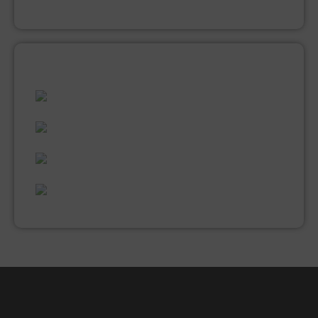
VERNIS
ALLES WAT U NODIG HEEFT!
60 JAAR ERVARING
VAKMANSCHAP
UITGEBREID ASSORTIMENT
EXPERTISE & KWALITEIT