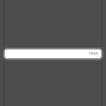
OVERVAL SLOT
SCHARNIEREN
STOELHOEKEN
KIT EN LIJMEN
ACRYL KIT
GLAS EN DAK KIT
MONTAGE KIT EN LIJM
SILICONENKIT
Close
MACHINE TOEBEHOREN
BITS
BOREN
BETONBOREN
HOUTSPIRAALBOREN
SDS-BOREN
BOVENFREZEN
DECOUPEERZAAGBLADEN
DIAMANT TEGELBOREN