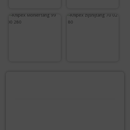
€
35,85
€
30,60
Knipex Moniertang
Knipex zijsnijtang
99 00 280
70 02 180
€
22,90
€
34,30
PRODUCTCATEGORIEËN
BEVESTIGINGSMIDDELEN
GIPSPLAATSCHROEVEN
KEILBOUT
NAGELPLUGGEN
PLUGGEN