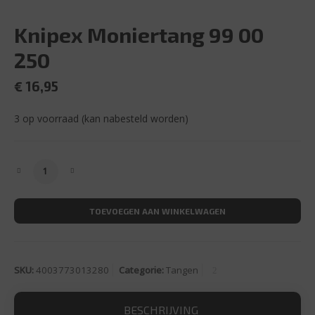
Knipex Moniertang 99 00
250
€
16,95
3 op voorraad (kan nabesteld worden)
Knipex Moniertang 99 00 250 aantal
TOEVOEGEN AAN WINKELWAGEN
SKU:
4003773013280
Categorie:
Tangen
BESCHRIJVING