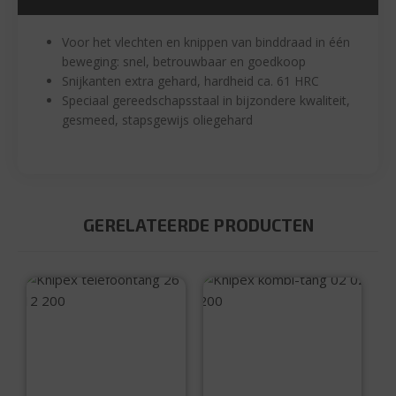
Voor het vlechten en knippen van binddraad in één
beweging: snel, betrouwbaar en goedkoop
Snijkanten extra gehard, hardheid ca. 61 HRC
Speciaal gereedschapsstaal in bijzondere kwaliteit,
gesmeed, stapsgewijs oliegehard
GERELATEERDE PRODUCTEN
Knipex
Knipex kombi-tang
telefoontang 26 12
02 02 200
200