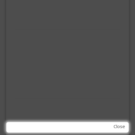
ONGEDIERTE BESTRIJDING
VLOERREINIGERS
VLOERTREKKERS
IJZERWAREN
ELEMENT SYSTEEM
GORDIJNRAIL
HOEKANKER
INBOOR KASTSCHARNIER
KETTING
OVERVAL SLOT
SCHARNIEREN
STOELHOEKEN
KIT EN LIJMEN
ACRYL KIT
GLAS EN DAK KIT
MONTAGE KIT EN LIJM
SILICONENKIT
Close