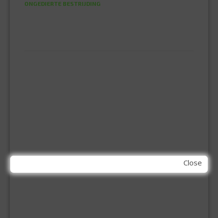
ONGEDIERTE BESTRIJDING
VLOERREINIGERS
VLOERTREKKERS
IJZERWAREN
ELEMENT SYSTEEM
GORDIJNRAIL
HOEKANKER
INBOOR KASTSCHARNIER
KETTING
OVERVAL SLOT
SCHARNIEREN
STOELHOEKEN
KIT EN LIJMEN
Close
ACRYL KIT
GLAS EN DAK KIT
MONTAGE KIT EN LIJM
SILICONENKIT