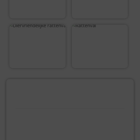
€
5,50
€
4,99
Diervriendelijke
Rattenval
rattenval
€
11,50
€
3,50
PRODUCTCATEGORIEËN
BEVESTIGINGSMIDDELEN
GIPSPLAATSCHROEVEN
KEILBOUT
NAGELPLUGGEN
PLUGGEN