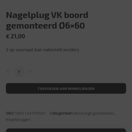
Nagelplug VK boord
gemonteerd Ø6×60
€
21,00
3 op voorraad (kan nabesteld worden)
Nagelplug VK boord gemonteerd Ø6x60 aantal
TOEVOEGEN AAN WINKELWAGEN
SKU:
5902134709581
Categorieën:
Bevestigingsmiddelen
,
Nagelpluggen