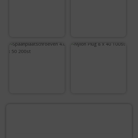
10st
Spaanplaatschroev
en 4.0 x 45 200st
€
7,15
€
11,60
Nylon Plug 8 x 40
100st
Spaanplaatschroev
en 4.0 x 50 200st
€
5,99
€
12,10
PRODUCTCATEGORIEËN
BEVESTIGINGSMIDDELEN