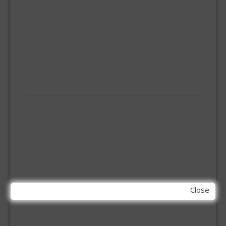
BEZEMS
HUISHOUDTRAPPEN - LADDERS
KOOKBRANDER
ONGEDIERTE BESTRIJDING
VLOERREINIGERS
VLOERTREKKERS
IJZERWAREN
ELEMENT SYSTEEM
GORDIJNRAIL
HOEKANKER
INBOOR KASTSCHARNIER
KETTING
OVERVAL SLOT
SCHARNIEREN
STOELHOEKEN
Close
KIT EN LIJMEN
ACRYL KIT