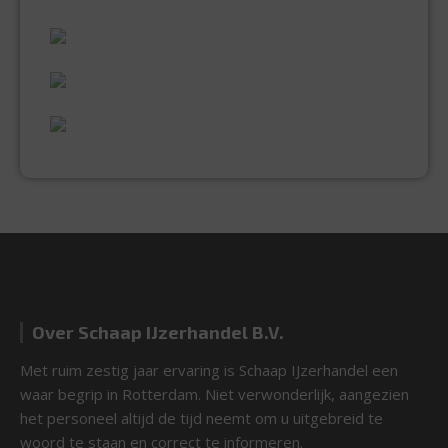
60 JAAR ERVARING
VAKMANSCHAP
UITGEBREID ASSORTIMENT
EXPERTISE & KWALITEIT
Over Schaap IJzerhandel B.V.
Met ruim zestig jaar ervaring is Schaap IJzerhandel een
waar begrip in Rotterdam. Niet verwonderlijk, aangezien
het personeel altijd de tijd neemt om u uitgebreid te
woord te staan en correct te informeren.