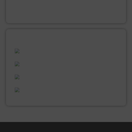
MUUR EN PLAFONDVERF (LATEX)
VERNIS
ALLES WAT U NODIG HEEFT!
60 JAAR ERVARING
VAKMANSCHAP
UITGEBREID ASSORTIMENT
EXPERTISE & KWALITEIT