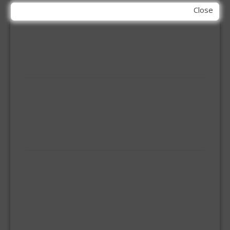
INBOOR KASTSCHARNIER
Close
KETTING
OVERVAL SLOT
SCHARNIEREN
STOELHOEKEN
KIT EN LIJMEN
ACRYL KIT
GLAS EN DAK KIT
MONTAGE KIT EN LIJM
SILICONENKIT
MACHINE TOEBEHOREN
BITS
BOREN
BETONBOREN
HOUTSPIRAALBOREN
SDS-BOREN
BOVENFREZEN