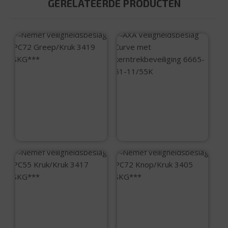
GERELATEERDE PRODUCTEN
Nemef
veiligheidsbeslag
AXA
PC72 Greep/Kruk
Veiligheidsbeslag
3419 SKG***
Curve met
kerntrekbeveiliging
€
84,50
6665-51-11/55K
€
79,95
Nemef
Nemef
veiligheidsbeslag
veiligheidsbeslag
PC55 Kruk/Kruk
PC72 Knop/Kruk
3417 SKG***
3405 SKG***