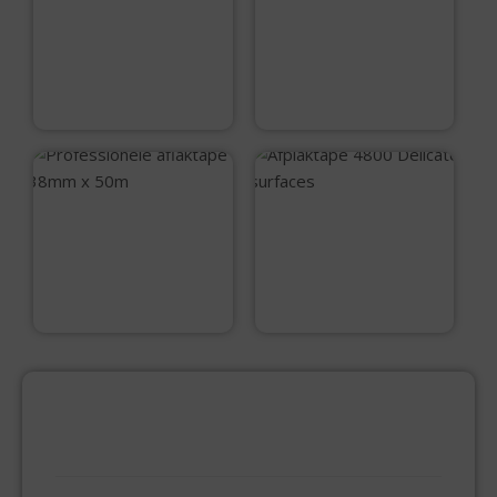
Afplaktape 4400
Professionele
FINE LINE
aflaktape 50mm x
50m
€
6,75
€
4,70
Professionele
Afplaktape 4800
aflaktape 38mm x
Delicate surfaces
50m
€
3,50
€
6,75
PRODUCTCATEGORIEËN
BEVESTIGINGSMIDDELEN