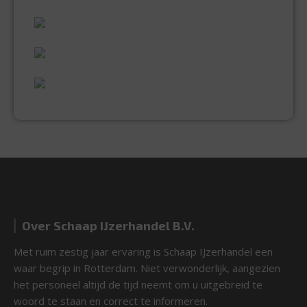
60 JAAR ERVARING
VAKMANSCHAP
UITGEBREID ASSORTIMENT
EXPERTISE & KWALITEIT
Over Schaap IJzerhandel B.V.
Met ruim zestig jaar ervaring is Schaap IJzerhandel een
waar begrip in Rotterdam. Niet verwonderlijk, aangezien
het personeel altijd de tijd neemt om u uitgebreid te
woord te staan en correct te informeren.