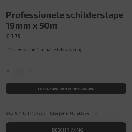
Professionele schilderstape
19mm x 50m
€
1,75
10 op voorraad (kan nabesteld worden)
Professionele schilderstape 19mm x 50m aantal
TOEVOEGEN AAN WINKELWAGEN
SKU:
8711347173259
Categorie:
Afplaktape
BESCHRIJVING