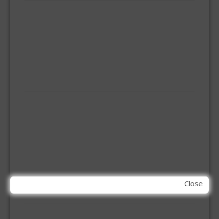
BEZEMS
HUISHOUDTRAPPEN - LADDERS
KOOKBRANDER
ONGEDIERTE BESTRIJDING
VLOERREINIGERS
VLOERTREKKERS
IJZERWAREN
ELEMENT SYSTEEM
GORDIJNRAIL
HOEKANKER
INBOOR KASTSCHARNIER
KETTING
OVERVAL SLOT
SCHARNIEREN
STOELHOEKEN
Close
KIT EN LIJMEN
ACRYL KIT