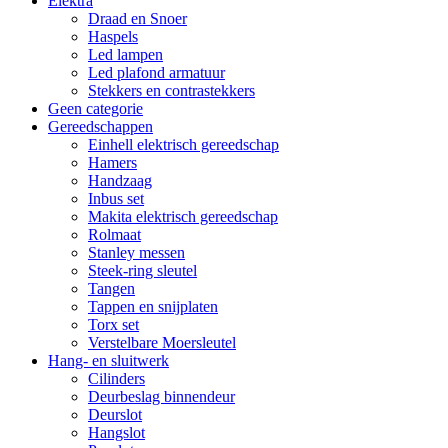
Elektra
Draad en Snoer
Haspels
Led lampen
Led plafond armatuur
Stekkers en contrastekkers
Geen categorie
Gereedschappen
Einhell elektrisch gereedschap
Hamers
Handzaag
Inbus set
Makita elektrisch gereedschap
Rolmaat
Stanley messen
Steek-ring sleutel
Tangen
Tappen en snijplaten
Torx set
Verstelbare Moersleutel
Hang- en sluitwerk
Cilinders
Deurbeslag binnendeur
Deurslot
Hangslot