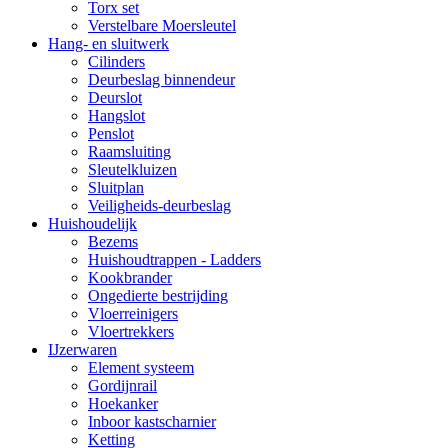
Torx set
Verstelbare Moersleutel
Hang- en sluitwerk
Cilinders
Deurbeslag binnendeur
Deurslot
Hangslot
Penslot
Raamsluiting
Sleutelkluizen
Sluitplan
Veiligheids-deurbeslag
Huishoudelijk
Bezems
Huishoudtrappen - Ladders
Kookbrander
Ongedierte bestrijding
Vloerreinigers
Vloertrekkers
IJzerwaren
Element systeem
Gordijnrail
Hoekanker
Inboor kastscharnier
Ketting