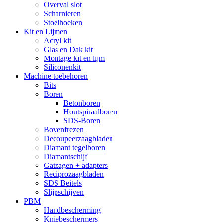
Overval slot
Scharnieren
Stoelhoeken
Kit en Lijmen
Acryl kit
Glas en Dak kit
Montage kit en lijm
Siliconenkit
Machine toebehoren
Bits
Boren
Betonboren
Houtspiraalboren
SDS-Boren
Bovenfrezen
Decoupeerzaagbladen
Diamant tegelboren
Diamantschijf
Gatzagen + adapters
Reciprozaagbladen
SDS Beitels
Slijpschijven
PBM
Handbescherming
Kniebeschermers