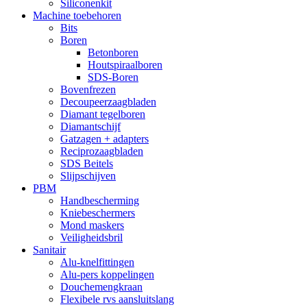
Siliconenkit
Machine toebehoren
Bits
Boren
Betonboren
Houtspiraalboren
SDS-Boren
Bovenfrezen
Decoupeerzaagbladen
Diamant tegelboren
Diamantschijf
Gatzagen + adapters
Reciprozaagbladen
SDS Beitels
Slijpschijven
PBM
Handbescherming
Kniebeschermers
Mond maskers
Veiligheidsbril
Sanitair
Alu-knelfittingen
Alu-pers koppelingen
Douchemengkraan
Flexibele rvs aansluitslang