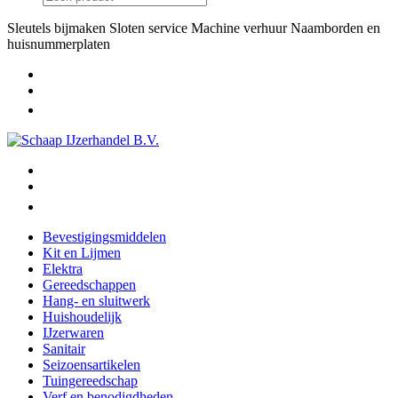
Sleutels bijmaken
Sloten service
Machine verhuur
Naamborden en
huisnummerplaten
Bevestigingsmiddelen
Kit en Lijmen
Elektra
Gereedschappen
Hang- en sluitwerk
Huishoudelijk
IJzerwaren
Sanitair
Seizoensartikelen
Tuingereedschap
Verf en benodigdheden