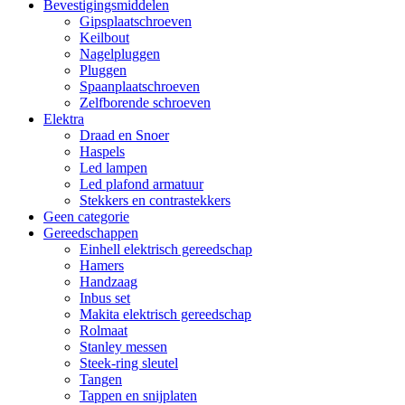
Bevestigingsmiddelen
Gipsplaatschroeven
Keilbout
Nagelpluggen
Pluggen
Spaanplaatschroeven
Zelfborende schroeven
Elektra
Draad en Snoer
Haspels
Led lampen
Led plafond armatuur
Stekkers en contrastekkers
Geen categorie
Gereedschappen
Einhell elektrisch gereedschap
Hamers
Handzaag
Inbus set
Makita elektrisch gereedschap
Rolmaat
Stanley messen
Steek-ring sleutel
Tangen
Tappen en snijplaten