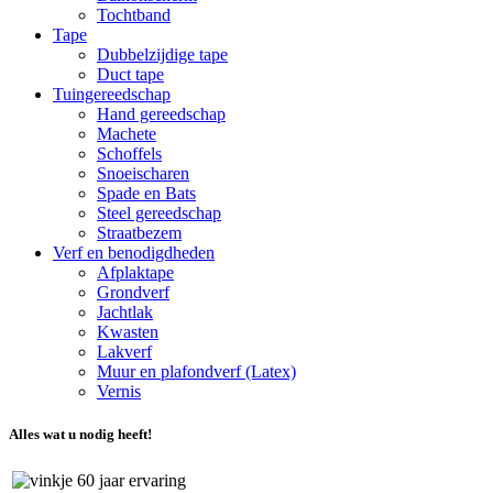
Tochtband
Tape
Dubbelzijdige tape
Duct tape
Tuingereedschap
Hand gereedschap
Machete
Schoffels
Snoeischaren
Spade en Bats
Steel gereedschap
Straatbezem
Verf en benodigdheden
Afplaktape
Grondverf
Jachtlak
Kwasten
Lakverf
Muur en plafondverf (Latex)
Vernis
Alles wat u nodig heeft!
60 jaar ervaring