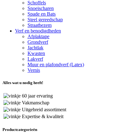
Schoffels
Snoeischaren
Spade en Bats
Steel gereedschap
Straatbezem
Verf en benodigdheden
Afplaktape
Grondverf
Jachtlak
Kwasten
Lakverf
Muur en plafondverf (Latex)
Vernis
Alles wat u nodig heeft!
60 jaar ervaring
Vakmanschap
Uitgebreid assortiment
Expertise & kwaliteit
Productcategorieën