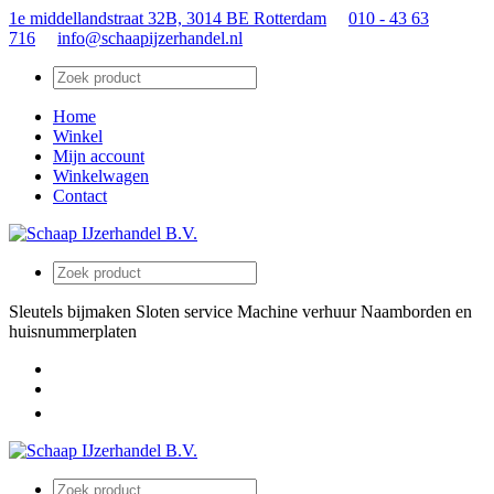
1e middellandstraat 32B, 3014 BE Rotterdam
010 - 43 63
716
info@schaapijzerhandel.nl
Home
Winkel
Mijn account
Winkelwagen
Contact
Sleutels bijmaken
Sloten service
Machine verhuur
Naamborden en
huisnummerplaten