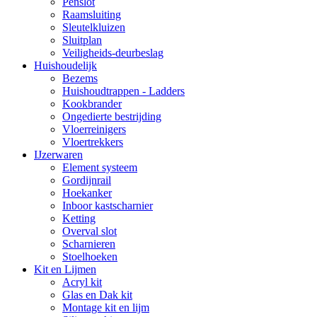
Penslot
Raamsluiting
Sleutelkluizen
Sluitplan
Veiligheids-deurbeslag
Huishoudelijk
Bezems
Huishoudtrappen - Ladders
Kookbrander
Ongedierte bestrijding
Vloerreinigers
Vloertrekkers
IJzerwaren
Element systeem
Gordijnrail
Hoekanker
Inboor kastscharnier
Ketting
Overval slot
Scharnieren
Stoelhoeken
Kit en Lijmen
Acryl kit
Glas en Dak kit
Montage kit en lijm