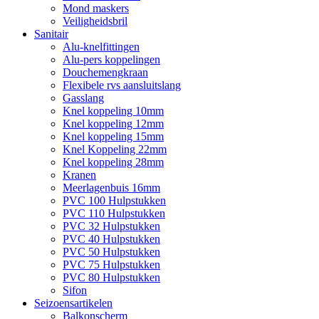
Mond maskers
Veiligheidsbril
Sanitair
Alu-knelfittingen
Alu-pers koppelingen
Douchemengkraan
Flexibele rvs aansluitslang
Gasslang
Knel koppeling 10mm
Knel koppeling 12mm
Knel koppeling 15mm
Knel Koppeling 22mm
Knel koppeling 28mm
Kranen
Meerlagenbuis 16mm
PVC 100 Hulpstukken
PVC 110 Hulpstukken
PVC 32 Hulpstukken
PVC 40 Hulpstukken
PVC 50 Hulpstukken
PVC 75 Hulpstukken
PVC 80 Hulpstukken
Sifon
Seizoensartikelen
Balkonscherm