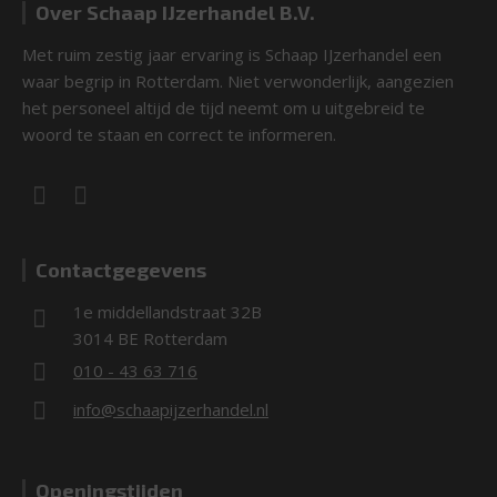
Over Schaap IJzerhandel B.V.
Met ruim zestig jaar ervaring is Schaap IJzerhandel een
waar begrip in Rotterdam. Niet verwonderlijk, aangezien
het personeel altijd de tijd neemt om u uitgebreid te
woord te staan en correct te informeren.
Contactgegevens
1e middellandstraat 32B
3014 BE Rotterdam
010 - 43 63 716
info@schaapijzerhandel.nl
Openingstijden