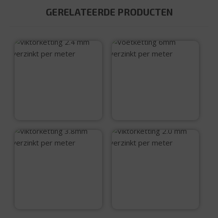
GERELATEERDE PRODUCTEN
Viktorketting 2.4
Voetketting 6mm
mm verzinkt per
verzinkt per meter
meter
€
1,80
€
5,50
Viktorketting 3.8mm
Viktorketting 2.0
verzinkt per meter
mm verzinkt per
meter
€
2,50
€
1,40