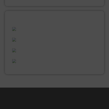
ALLES WAT U NODIG HEEFT!
60 JAAR ERVARING
VAKMANSCHAP
UITGEBREID ASSORTIMENT
EXPERTISE & KWALITEIT