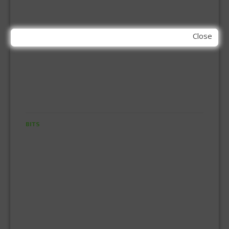
SCHARNIEREN
STOELHOEKEN
KIT EN LIJMEN
Close
ACRYL KIT
GLAS EN DAK KIT
MONTAGE KIT EN LIJM
SILICONENKIT
MACHINE TOEBEHOREN
BITS
BOREN
BETONBOREN
HOUTSPIRAALBOREN
SDS-BOREN
BOVENFREZEN
DECOUPEERZAAGBLADEN
DIAMANT TEGELBOREN
DIAMANTSCHIJF