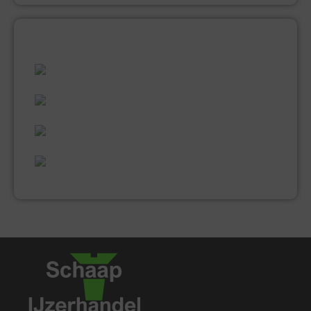
ALLES WAT U NODIG HEEFT!
60 JAAR ERVARING
VAKMANSCHAP
UITGEBREID ASSORTIMENT
EXPERTISE & KWALITEIT