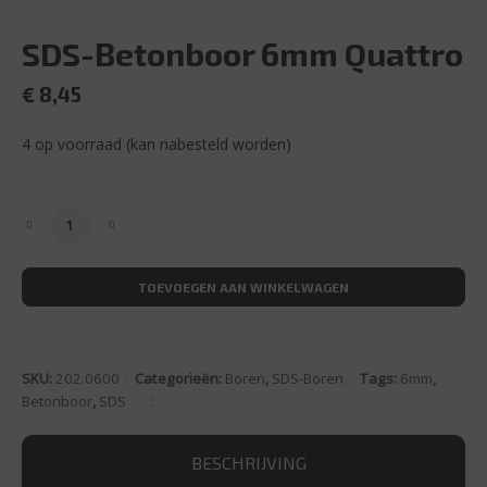
SDS-Betonboor 6mm Quattro
€
8,45
4 op voorraad (kan nabesteld worden)
SDS-Betonboor 6mm Quattro aantal
TOEVOEGEN AAN WINKELWAGEN
SKU:
202.0600
Categorieën:
Boren
,
SDS-Boren
Tags:
6mm
,
Betonboor
,
SDS
BESCHRIJVING