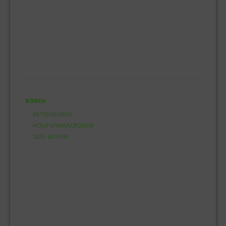
ACRYL KIT
GLAS EN DAK KIT
MONTAGE KIT EN LIJM
SILICONENKIT
MACHINE TOEBEHOREN
BITS
BOREN
BETONBOREN
HOUTSPIRAALBOREN
SDS-BOREN
BOVENFREZEN
DECOUPEERZAAGBLADEN
DIAMANT TEGELBOREN
DIAMANTSCHIJF
GATZAGEN + ADAPTERS
RECIPROZAAGBLADEN
SDS BEITELS