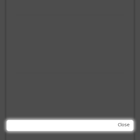
HUISHOUDELIJK
BEZEMS
HUISHOUDTRAPPEN - LADDERS
KOOKBRANDER
ONGEDIERTE BESTRIJDING
VLOERREINIGERS
VLOERTREKKERS
IJZERWAREN
ELEMENT SYSTEEM
GORDIJNRAIL
HOEKANKER
INBOOR KASTSCHARNIER
KETTING
OVERVAL SLOT
SCHARNIEREN
Close
STOELHOEKEN
KIT EN LIJMEN