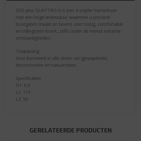
SDS-plus QUATTRO-X is een 4-snijder hamerboor
met een hoge levensduur waarmee u precieze
boorgaten maakt en tevens zeer rustig, comfortabel
en trillingsarm boort, zelfs onder de meest extreme
omstandigheden.
Toepassing
Voor boorwerk in alle steen- en (gewapende)
betonsoorten en natuursteen.
Specificaties
D1: 6,0
L1: 115
L2: 50
GERELATEERDE PRODUCTEN