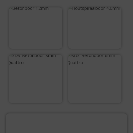
Betonboor 12mm
Houtspiraalboor
4.0mm
€
7,45
€
2,40
SDS-Betonboor
SDS-Betonboor
8mm Quattro
6mm Quattro
€
10,40
€
9,35
PRODUCTCATEGORIEËN