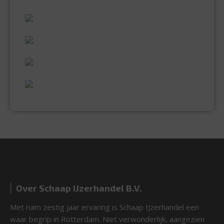
ALLES WAT U NODIG HEEFT!
60 JAAR ERVARING
VAKMANSCHAP
UITGEBREID ASSORTIMENT
EXPERTISE & KWALITEIT
Over Schaap IJzerhandel B.V.
Met ruim zestig jaar ervaring is Schaap IJzerhandel een
waar begrip in Rotterdam. Niet verwonderlijk, aangezien