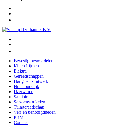
Bevestigingsmiddelen
Kit en Lijmen
Elektra
Gereedschappen
Hang- en sluitwerk
Huishoudelijk
IJzerwaren
Sanitair
Seizoensartikelen
Tuingereedschap
Verf en benodigdheden
PBM
Contact