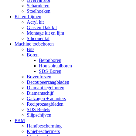
Overval slot
Scharnieren
Stoelhoeken
Kit en Lijmen
Acryl kit
Glas en Dak kit
Montage kit en lijm
Siliconenkit
Machine toebehoren
Bits
Boren
Betonboren
Houtspiraalboren
SDS-Boren
Bovenfrezen
Decoupeerzaagbladen
Diamant tegelboren
Diamantschijf
Gatzagen + adapters
Reciprozaagbladen
SDS Beitels
Slijpschijven
PBM
Handbescherming
Kniebeschermers