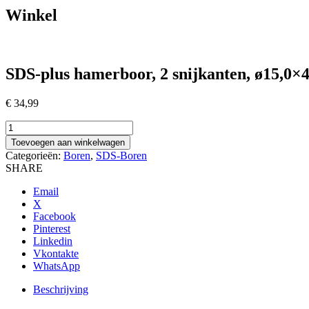
Winkel
SDS-plus hamerboor, 2 snijkanten, ø15,0
€
34,99
SDS-
plus
Toevoegen aan winkelwagen
hamerboor,
Categorieën:
Boren
,
SDS-Boren
2
SHARE
snijkanten,
ø15,0x400/450
Email
mm
X
aantal
Facebook
Pinterest
Linkedin
Vkontakte
WhatsApp
Beschrijving