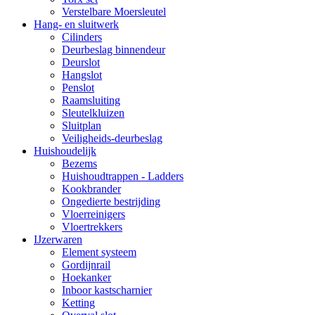
Verstelbare Moersleutel
Hang- en sluitwerk
Cilinders
Deurbeslag binnendeur
Deurslot
Hangslot
Penslot
Raamsluiting
Sleutelkluizen
Sluitplan
Veiligheids-deurbeslag
Huishoudelijk
Bezems
Huishoudtrappen - Ladders
Kookbrander
Ongedierte bestrijding
Vloerreinigers
Vloertrekkers
IJzerwaren
Element systeem
Gordijnrail
Hoekanker
Inboor kastscharnier
Ketting