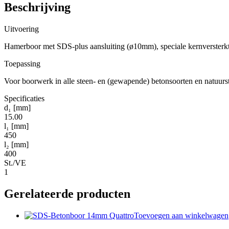
Beschrijving
Uitvoering
Hamerboor met SDS-plus aansluiting (ø10mm), speciale kernversterkt
Toepassing
Voor boorwerk in alle steen- en (gewapende) betonsoorten en natuurs
Specificaties
d₁ [mm]
15.00
l₁ [mm]
450
l₂ [mm]
400
St./VE
1
Gerelateerde producten
Toevoegen aan winkelwagen