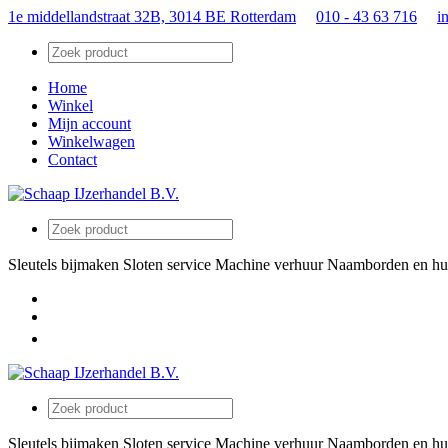
1e middellandstraat 32B, 3014 BE Rotterdam
010 - 43 63 716
i
Home
Winkel
Mijn account
Winkelwagen
Contact
Sleutels bijmaken
Sloten service
Machine verhuur
Naamborden en hu
Sleutels bijmaken
Sloten service
Machine verhuur
Naamborden en hu