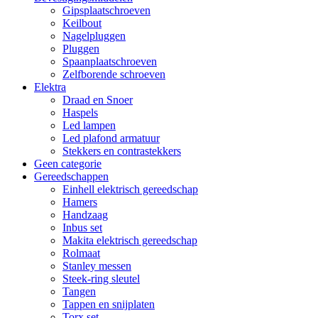
Gipsplaatschroeven
Keilbout
Nagelpluggen
Pluggen
Spaanplaatschroeven
Zelfborende schroeven
Elektra
Draad en Snoer
Haspels
Led lampen
Led plafond armatuur
Stekkers en contrastekkers
Geen categorie
Gereedschappen
Einhell elektrisch gereedschap
Hamers
Handzaag
Inbus set
Makita elektrisch gereedschap
Rolmaat
Stanley messen
Steek-ring sleutel
Tangen
Tappen en snijplaten
Torx set