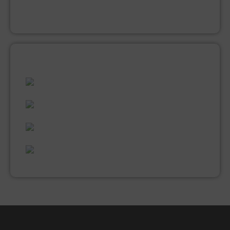
MUUR EN PLAFONDVERF (LATEX)
VERNIS
ALLES WAT U NODIG HEEFT!
60 JAAR ERVARING
VAKMANSCHAP
UITGEBREID ASSORTIMENT
EXPERTISE & KWALITEIT