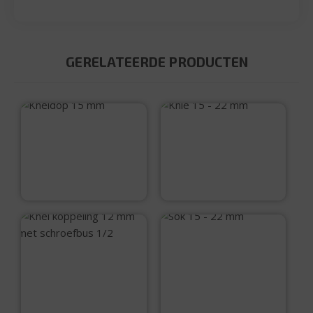
GERELATEERDE PRODUCTEN
Kneldop 15 mm
Knie 15 – 22 mm
€
2,50
€
4,95
Sok 15 – 22 mm
Knel koppeling 12
mm met schroefbus
1/2
€
4,50
€
3,25