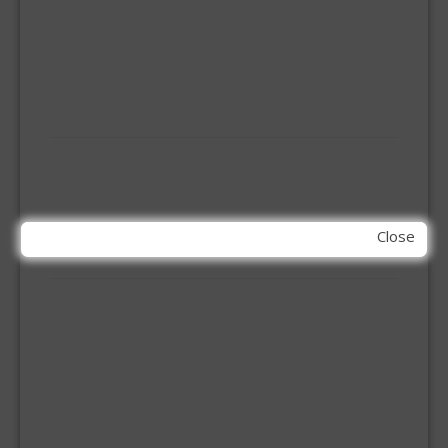
KETTING
OVERVAL SLOT
SCHARNIEREN
STOELHOEKEN
KIT EN LIJMEN
ACRYL KIT
GLAS EN DAK KIT
MONTAGE KIT EN LIJM
SILICONENKIT
Close
MACHINE TOEBEHOREN
BITS
BOREN
BETONBOREN
HOUTSPIRAALBOREN
SDS-BOREN
BOVENFREZEN
DECOUPEERZAAGBLADEN