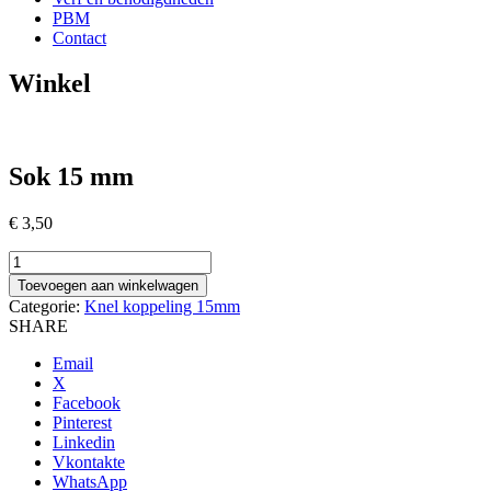
PBM
Contact
Winkel
Sok 15 mm
€
3,50
Sok
15
Toevoegen aan winkelwagen
mm
Categorie:
Knel koppeling 15mm
aantal
SHARE
Email
X
Facebook
Pinterest
Linkedin
Vkontakte
WhatsApp