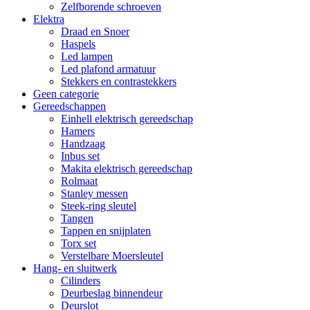
Zelfborende schroeven
Elektra
Draad en Snoer
Haspels
Led lampen
Led plafond armatuur
Stekkers en contrastekkers
Geen categorie
Gereedschappen
Einhell elektrisch gereedschap
Hamers
Handzaag
Inbus set
Makita elektrisch gereedschap
Rolmaat
Stanley messen
Steek-ring sleutel
Tangen
Tappen en snijplaten
Torx set
Verstelbare Moersleutel
Hang- en sluitwerk
Cilinders
Deurbeslag binnendeur
Deurslot