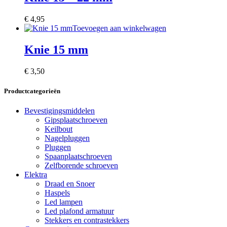
€
4,95
Toevoegen aan winkelwagen
Knie 15 mm
€
3,50
Productcategorieën
Bevestigingsmiddelen
Gipsplaatschroeven
Keilbout
Nagelpluggen
Pluggen
Spaanplaatschroeven
Zelfborende schroeven
Elektra
Draad en Snoer
Haspels
Led lampen
Led plafond armatuur
Stekkers en contrastekkers