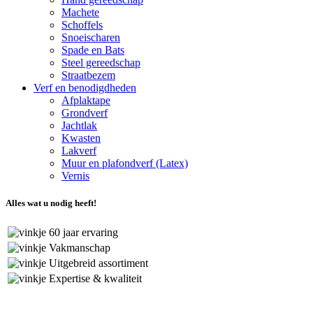
Machete
Schoffels
Snoeischaren
Spade en Bats
Steel gereedschap
Straatbezem
Verf en benodigdheden
Afplaktape
Grondverf
Jachtlak
Kwasten
Lakverf
Muur en plafondverf (Latex)
Vernis
Alles wat u nodig heeft!
60 jaar ervaring
Vakmanschap
Uitgebreid assortiment
Expertise & kwaliteit