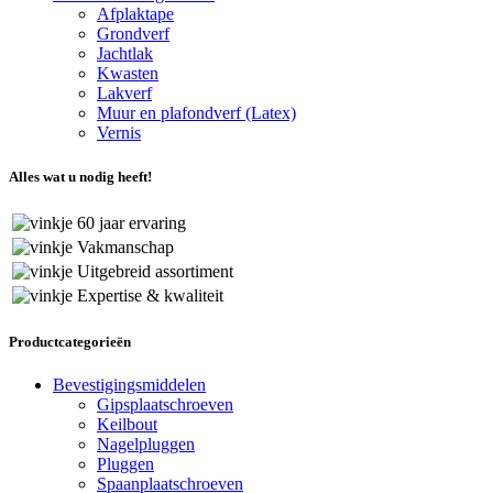
Afplaktape
Grondverf
Jachtlak
Kwasten
Lakverf
Muur en plafondverf (Latex)
Vernis
Alles wat u nodig heeft!
60 jaar ervaring
Vakmanschap
Uitgebreid assortiment
Expertise & kwaliteit
Productcategorieën
Bevestigingsmiddelen
Gipsplaatschroeven
Keilbout
Nagelpluggen
Pluggen
Spaanplaatschroeven