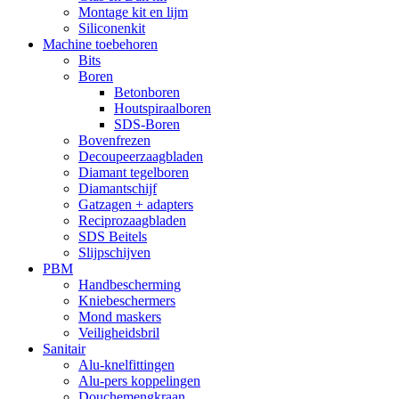
Montage kit en lijm
Siliconenkit
Machine toebehoren
Bits
Boren
Betonboren
Houtspiraalboren
SDS-Boren
Bovenfrezen
Decoupeerzaagbladen
Diamant tegelboren
Diamantschijf
Gatzagen + adapters
Reciprozaagbladen
SDS Beitels
Slijpschijven
PBM
Handbescherming
Kniebeschermers
Mond maskers
Veiligheidsbril
Sanitair
Alu-knelfittingen
Alu-pers koppelingen
Douchemengkraan