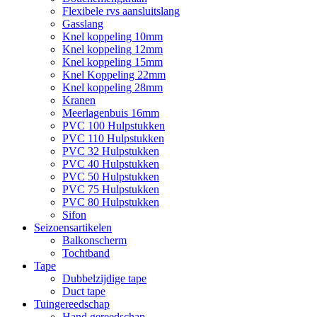
Flexibele rvs aansluitslang
Gasslang
Knel koppeling 10mm
Knel koppeling 12mm
Knel koppeling 15mm
Knel Koppeling 22mm
Knel koppeling 28mm
Kranen
Meerlagenbuis 16mm
PVC 100 Hulpstukken
PVC 110 Hulpstukken
PVC 32 Hulpstukken
PVC 40 Hulpstukken
PVC 50 Hulpstukken
PVC 75 Hulpstukken
PVC 80 Hulpstukken
Sifon
Seizoensartikelen
Balkonscherm
Tochtband
Tape
Dubbelzijdige tape
Duct tape
Tuingereedschap
Hand gereedschap