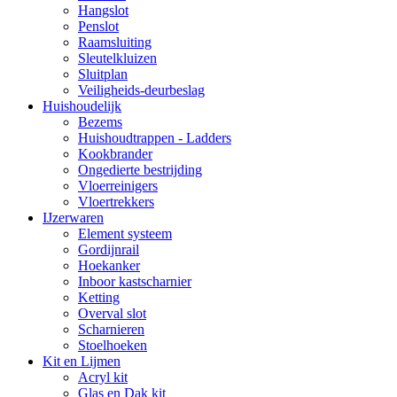
Hangslot
Penslot
Raamsluiting
Sleutelkluizen
Sluitplan
Veiligheids-deurbeslag
Huishoudelijk
Bezems
Huishoudtrappen - Ladders
Kookbrander
Ongedierte bestrijding
Vloerreinigers
Vloertrekkers
IJzerwaren
Element systeem
Gordijnrail
Hoekanker
Inboor kastscharnier
Ketting
Overval slot
Scharnieren
Stoelhoeken
Kit en Lijmen
Acryl kit
Glas en Dak kit