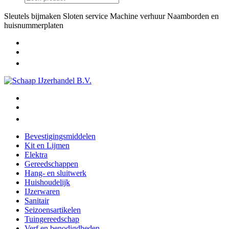
Sleutels bijmaken
Sloten service
Machine verhuur
Naamborden en
huisnummerplaten
Bevestigingsmiddelen
Kit en Lijmen
Elektra
Gereedschappen
Hang- en sluitwerk
Huishoudelijk
IJzerwaren
Sanitair
Seizoensartikelen
Tuingereedschap
Verf en benodigdheden