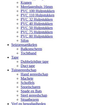
Kranen
Meerlagenbuis 16mm
PVC 100 Hulpstukken
PVC 110 Hulpstukken
PVC 32 Hulpstukken
PVC 40 Hulpstukken
PVC 50 Hulpstukken
PVC 75 Hulpstukken
PVC 80 Hulpstukken
Sifon
Seizoensartikelen
Balkonscherm
Tochtband
Tape
Dubbelzijdige tape
Duct tape
Tuingereedschap
Hand gereedschap
Machete
Schoffels
Snoeischaren
Spade en Bats
Steel gereedschap
Straatbezem
Verf en benodigdheden