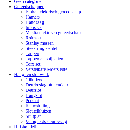
Geen categorie
Gereedschappen
Einhell elektrisch gereedschap
Hamers
Handzaag
Inbus set
Makita elektrisch gereedschap
Rolmaat
Stanley messen
Steek-ring sleutel
Tangen
Tappen en snijplaten
Torx set
Verstelbare Moersleutel
Hang- en sluitwerk
Cilinders
Deurbeslag binnendeur
Deurslot
Hangslot
Penslot
Raamsluiting
Sleutelkluizen
Sluitplan
Veiligheids-deurbeslag
Huishoudelijk