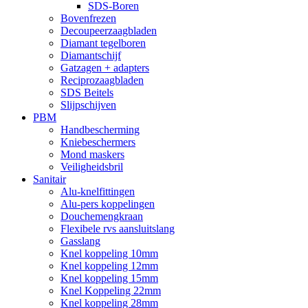
SDS-Boren
Bovenfrezen
Decoupeerzaagbladen
Diamant tegelboren
Diamantschijf
Gatzagen + adapters
Reciprozaagbladen
SDS Beitels
Slijpschijven
PBM
Handbescherming
Kniebeschermers
Mond maskers
Veiligheidsbril
Sanitair
Alu-knelfittingen
Alu-pers koppelingen
Douchemengkraan
Flexibele rvs aansluitslang
Gasslang
Knel koppeling 10mm
Knel koppeling 12mm
Knel koppeling 15mm
Knel Koppeling 22mm
Knel koppeling 28mm