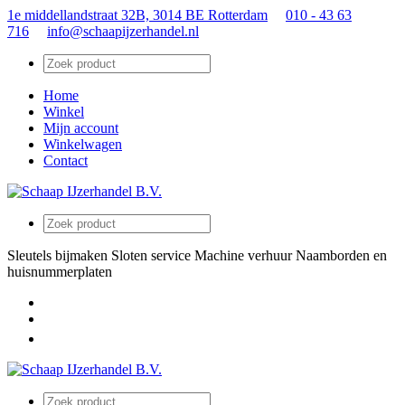
1e middellandstraat 32B, 3014 BE Rotterdam
010 - 43 63
716
info@schaapijzerhandel.nl
Home
Winkel
Mijn account
Winkelwagen
Contact
Sleutels bijmaken
Sloten service
Machine verhuur
Naamborden en
huisnummerplaten