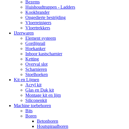
Bezems
Huishoudtrappen - Ladders
Kookbrander
Ongedierte bestrijding
Vloerreinigers
Vloertrekkers
IJzerwaren
Element systeem
Gordijnrail
Hoekanker
Inboor kastscharnier
Ketting
Overval slot
Scharnieren
Stoelhoeken
Kit en Lijmen
Acryl kit
Glas en Dak kit
Montage kit en lijm
Siliconenkit
Machine toebehoren
Bits
Boren
Betonboren
Houtspiraalboren