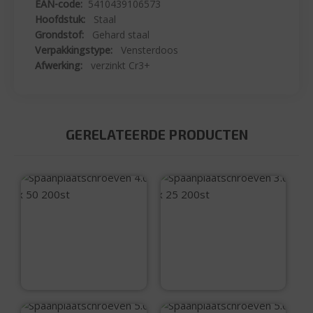
EAN-code:
5410439106573
Hoofdstuk:
Staal
Grondstof:
Gehard staal
Verpakkingstype:
Vensterdoos
Afwerking:
verzinkt Cr3+
GERELATEERDE PRODUCTEN
Spaanplaatschroev
Spaanplaatschroev
en 4.0 x 50 200st
en 3.0 x 25 200st
€
12,10
€
5,10