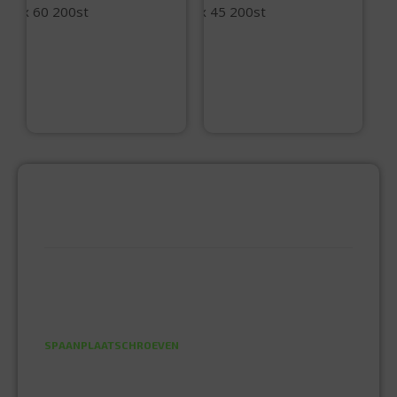
Spaanplaatschroev
Spaanplaatschroev
en 5.0 x 60 200st
en 5.0 x 45 200st
€
22,80
€
16,50
PRODUCTCATEGORIEËN
BEVESTIGINGSMIDDELEN
GIPSPLAATSCHROEVEN
KEILBOUT
NAGELPLUGGEN
PLUGGEN
SPAANPLAATSCHROEVEN
ZELFBORENDE SCHROEVEN
ELEKTRA