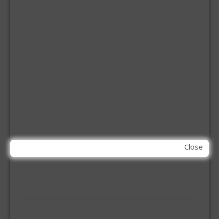
IJZERWAREN
ELEMENT SYSTEEM
GORDIJNRAIL
HOEKANKER
INBOOR KASTSCHARNIER
KETTING
OVERVAL SLOT
SCHARNIEREN
STOELHOEKEN
KIT EN LIJMEN
ACRYL KIT
Close
GLAS EN DAK KIT
MONTAGE KIT EN LIJM
SILICONENKIT
MACHINE TOEBEHOREN
BITS