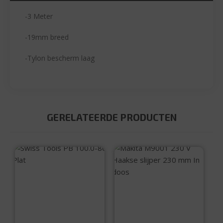
-3 Meter
-19mm breed
-Tylon bescherm laag
GERELATEERDE PRODUCTEN
Swiss Tools PB
100.0-80 Plat
Makita M9001 230 V
Haakse slijper 230
mm In doos
€
4,45