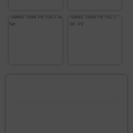
€
125,00
Swiss Tools PB
Swiss Tools PB
100.1-90 Plat
192.1-130 : PZ
€
6,45
€
9,95
PRODUCTCATEGORIEËN
BEVESTIGINGSMIDDELEN
GIPSPLAATSCHROEVEN
KEILBOUT
NAGELPLUGGEN
PLUGGEN