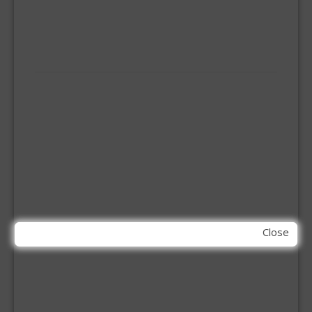
ONGEDIERTE BESTRIJDING
VLOERREINIGERS
VLOERTREKKERS
IJZERWAREN
ELEMENT SYSTEEM
GORDIJNRAIL
HOEKANKER
INBOOR KASTSCHARNIER
KETTING
OVERVAL SLOT
SCHARNIEREN
STOELHOEKEN
KIT EN LIJMEN
Close
ACRYL KIT
GLAS EN DAK KIT
MONTAGE KIT EN LIJM
SILICONENKIT