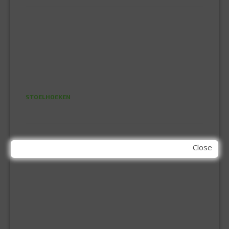
ELEMENT SYSTEEM
GORDIJNRAIL
HOEKANKER
INBOOR KASTSCHARNIER
KETTING
OVERVAL SLOT
SCHARNIEREN
STOELHOEKEN
KIT EN LIJMEN
ACRYL KIT
Close
GLAS EN DAK KIT
MONTAGE KIT EN LIJM
SILICONENKIT
MACHINE TOEBEHOREN
BITS
BOREN