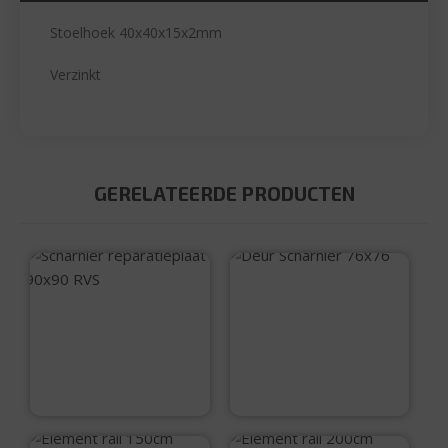
Stoelhoek 40x40x15x2mm
Verzinkt
GERELATEERDE PRODUCTEN
Deur Scharnier
76×76
Scharnier
reparatieplaat
90×90 RVS
€
2,25
€
2,45