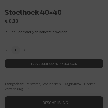
Stoelhoek 40×40
€
0,30
200 op voorraad (kan nabesteld worden)
Stoelhoek 40x40 aantal
TOEVOEGEN AAN WINKELWAGEN
Categorieën:
IJzerwaren
,
Stoelhoeken
Tags:
40x40
,
Hoeken
,
versteviging
BESCHRIJVING