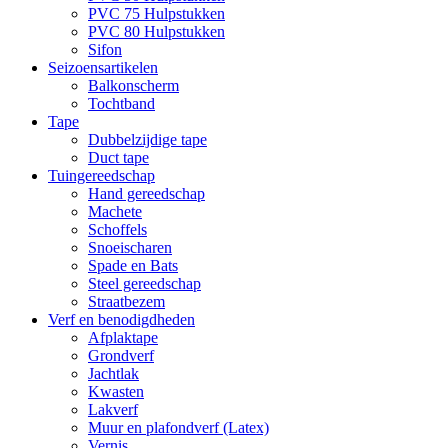
PVC 75 Hulpstukken
PVC 80 Hulpstukken
Sifon
Seizoensartikelen
Balkonscherm
Tochtband
Tape
Dubbelzijdige tape
Duct tape
Tuingereedschap
Hand gereedschap
Machete
Schoffels
Snoeischaren
Spade en Bats
Steel gereedschap
Straatbezem
Verf en benodigdheden
Afplaktape
Grondverf
Jachtlak
Kwasten
Lakverf
Muur en plafondverf (Latex)
Vernis