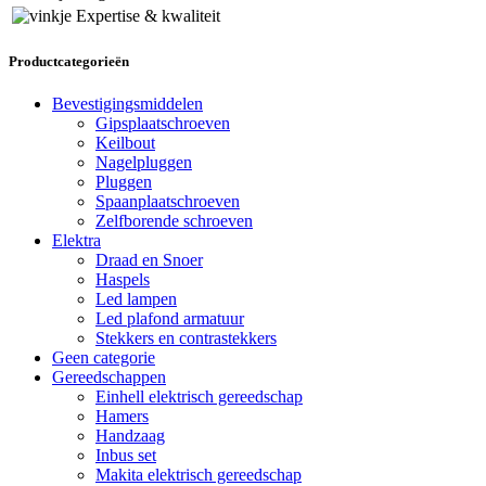
Expertise & kwaliteit
Productcategorieën
Bevestigingsmiddelen
Gipsplaatschroeven
Keilbout
Nagelpluggen
Pluggen
Spaanplaatschroeven
Zelfborende schroeven
Elektra
Draad en Snoer
Haspels
Led lampen
Led plafond armatuur
Stekkers en contrastekkers
Geen categorie
Gereedschappen
Einhell elektrisch gereedschap
Hamers
Handzaag
Inbus set
Makita elektrisch gereedschap