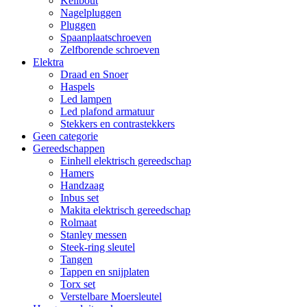
Keilbout
Nagelpluggen
Pluggen
Spaanplaatschroeven
Zelfborende schroeven
Elektra
Draad en Snoer
Haspels
Led lampen
Led plafond armatuur
Stekkers en contrastekkers
Geen categorie
Gereedschappen
Einhell elektrisch gereedschap
Hamers
Handzaag
Inbus set
Makita elektrisch gereedschap
Rolmaat
Stanley messen
Steek-ring sleutel
Tangen
Tappen en snijplaten
Torx set
Verstelbare Moersleutel