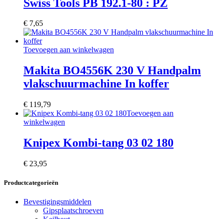
Swiss Tools PB 192.1-80 : PZ
€
7,65
Toevoegen aan winkelwagen
Makita BO4556K 230 V Handpalm
vlakschuurmachine In koffer
€
119,79
Toevoegen aan
winkelwagen
Knipex Kombi-tang 03 02 180
€
23,95
Productcategorieën
Bevestigingsmiddelen
Gipsplaatschroeven