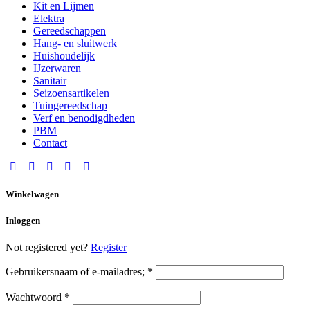
Kit en Lijmen
Elektra
Gereedschappen
Hang- en sluitwerk
Huishoudelijk
IJzerwaren
Sanitair
Seizoensartikelen
Tuingereedschap
Verf en benodigdheden
PBM
Contact
Winkelwagen
Inloggen
Not registered yet?
Register
Gebruikersnaam of e-mailadres;
*
Wachtwoord
*