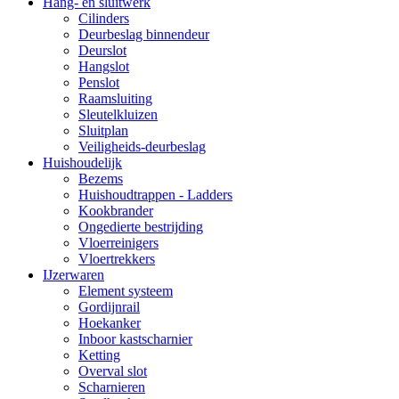
Hang- en sluitwerk
Cilinders
Deurbeslag binnendeur
Deurslot
Hangslot
Penslot
Raamsluiting
Sleutelkluizen
Sluitplan
Veiligheids-deurbeslag
Huishoudelijk
Bezems
Huishoudtrappen - Ladders
Kookbrander
Ongedierte bestrijding
Vloerreinigers
Vloertrekkers
IJzerwaren
Element systeem
Gordijnrail
Hoekanker
Inboor kastscharnier
Ketting
Overval slot
Scharnieren