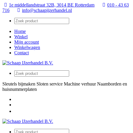
1e middellandstraat 32B, 3014 BE Rotterdam
010 - 43 63
716
info@schaapijzerhandel.nl
Home
Winkel
Mijn account
Winkelwagen
Contact
Sleutels bijmaken
Sloten service
Machine verhuur
Naamborden en
huisnummerplaten