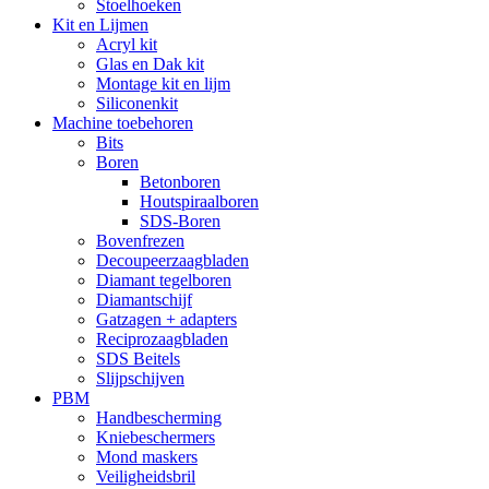
Stoelhoeken
Kit en Lijmen
Acryl kit
Glas en Dak kit
Montage kit en lijm
Siliconenkit
Machine toebehoren
Bits
Boren
Betonboren
Houtspiraalboren
SDS-Boren
Bovenfrezen
Decoupeerzaagbladen
Diamant tegelboren
Diamantschijf
Gatzagen + adapters
Reciprozaagbladen
SDS Beitels
Slijpschijven
PBM
Handbescherming
Kniebeschermers
Mond maskers
Veiligheidsbril