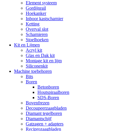
Element systeem
Gordijnrail
Hoekanker
Inboor kastscharnier
Ketting
Overval slot
Scharnieren
Stoelhoeken
Kit en Lijmen
Acryl kit
Glas en Dak kit
Montage kit en lijm
Siliconenkit
Machine toebehoren
Bits
Boren
Betonboren
Houtspiraalboren
SDS-Boren
Bovenfrezen
Decoupeerzaagbladen
Diamant tegelboren
Diamantschijf
Gatzagen + adapters
Reciprozaagbladen