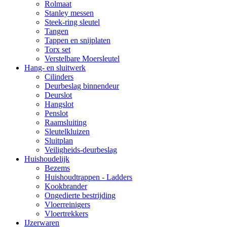
Rolmaat
Stanley messen
Steek-ring sleutel
Tangen
Tappen en snijplaten
Torx set
Verstelbare Moersleutel
Hang- en sluitwerk
Cilinders
Deurbeslag binnendeur
Deurslot
Hangslot
Penslot
Raamsluiting
Sleutelkluizen
Sluitplan
Veiligheids-deurbeslag
Huishoudelijk
Bezems
Huishoudtrappen - Ladders
Kookbrander
Ongedierte bestrijding
Vloerreinigers
Vloertrekkers
IJzerwaren