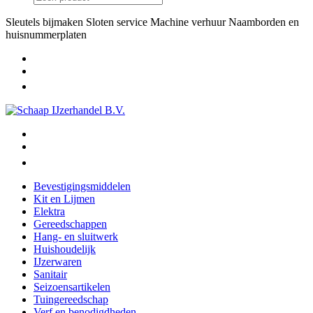
Sleutels bijmaken
Sloten service
Machine verhuur
Naamborden en
huisnummerplaten
Bevestigingsmiddelen
Kit en Lijmen
Elektra
Gereedschappen
Hang- en sluitwerk
Huishoudelijk
IJzerwaren
Sanitair
Seizoensartikelen
Tuingereedschap
Verf en benodigdheden