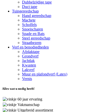
Dubbelzijdige tape
Duct tape
Tuingereedschap
Hand gereedschap
Machete
Schoffels
Snoeischaren
Spade en Bats
Steel gereedschap
Straatbezem
Verf en benodigdheden
Afplaktape
Grondverf
Jachtlak
Kwasten
Lakverf
Muur en plafondverf (Latex)
Vernis
Alles wat u nodig heeft!
60 jaar ervaring
Vakmanschap
Uitgebreid assortiment