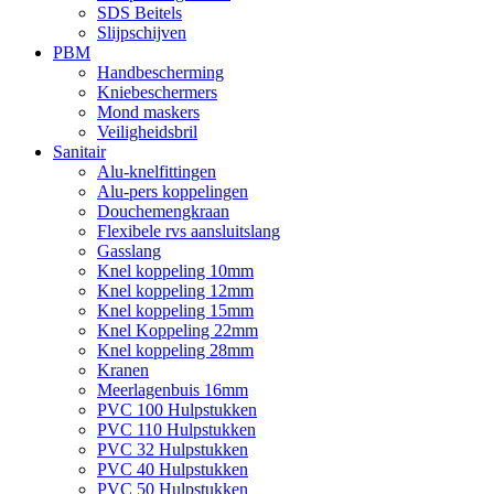
SDS Beitels
Slijpschijven
PBM
Handbescherming
Kniebeschermers
Mond maskers
Veiligheidsbril
Sanitair
Alu-knelfittingen
Alu-pers koppelingen
Douchemengkraan
Flexibele rvs aansluitslang
Gasslang
Knel koppeling 10mm
Knel koppeling 12mm
Knel koppeling 15mm
Knel Koppeling 22mm
Knel koppeling 28mm
Kranen
Meerlagenbuis 16mm
PVC 100 Hulpstukken
PVC 110 Hulpstukken
PVC 32 Hulpstukken
PVC 40 Hulpstukken
PVC 50 Hulpstukken