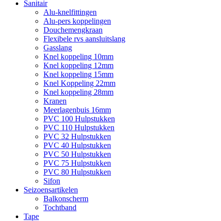
Sanitair
Alu-knelfittingen
Alu-pers koppelingen
Douchemengkraan
Flexibele rvs aansluitslang
Gasslang
Knel koppeling 10mm
Knel koppeling 12mm
Knel koppeling 15mm
Knel Koppeling 22mm
Knel koppeling 28mm
Kranen
Meerlagenbuis 16mm
PVC 100 Hulpstukken
PVC 110 Hulpstukken
PVC 32 Hulpstukken
PVC 40 Hulpstukken
PVC 50 Hulpstukken
PVC 75 Hulpstukken
PVC 80 Hulpstukken
Sifon
Seizoensartikelen
Balkonscherm
Tochtband
Tape