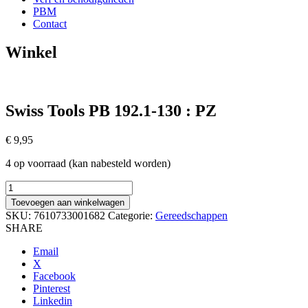
PBM
Contact
Winkel
Swiss Tools PB 192.1-130 : PZ
€
9,95
4 op voorraad (kan nabesteld worden)
Swiss
Tools
Toevoegen aan winkelwagen
PB
SKU:
7610733001682
Categorie:
Gereedschappen
192.1-
SHARE
130
:
Email
PZ
X
aantal
Facebook
Pinterest
Linkedin