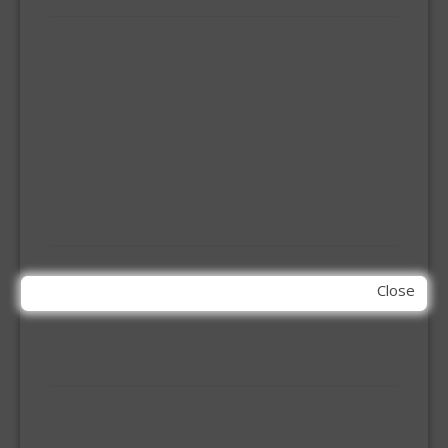
ELEMENT SYSTEEM
GORDIJNRAIL
HOEKANKER
INBOOR KASTSCHARNIER
KETTING
OVERVAL SLOT
SCHARNIEREN
STOELHOEKEN
KIT EN LIJMEN
ACRYL KIT
Close
GLAS EN DAK KIT
MONTAGE KIT EN LIJM
SILICONENKIT
MACHINE TOEBEHOREN
BITS
BOREN