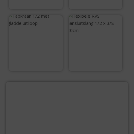
€
8,99
Tapkraan 1/2 met
gladde uitlloop
Flexibele RVS
aansluitslang 1/2 x
3/8 30cm
€
11,95
€
6,50
PRODUCTCATEGORIEËN
BEVESTIGINGSMIDDELEN
GIPSPLAATSCHROEVEN
KEILBOUT
NAGELPLUGGEN