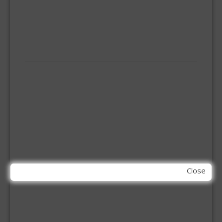
KOOKBRANDER
ONGEDIERTE BESTRIJDING
VLOERREINIGERS
VLOERTREKKERS
IJZERWAREN
ELEMENT SYSTEEM
GORDIJNRAIL
HOEKANKER
INBOOR KASTSCHARNIER
KETTING
OVERVAL SLOT
SCHARNIEREN
STOELHOEKEN
KIT EN LIJMEN
Close
ACRYL KIT
GLAS EN DAK KIT
MONTAGE KIT EN LIJM
SILICONENKIT