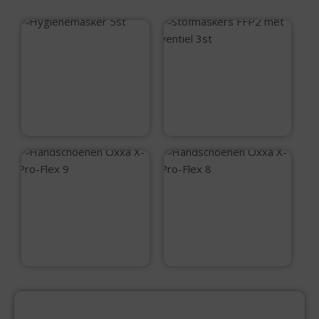
Hygiënemasker 5st
Stofmaskers FFP2
met ventiel 3st
€
1,30
€
3,75
Handschoenen
Handschoenen
Oxxa X-Pro-Flex 9
Oxxa X-Pro-Flex 8
€
6,35
€
6,35