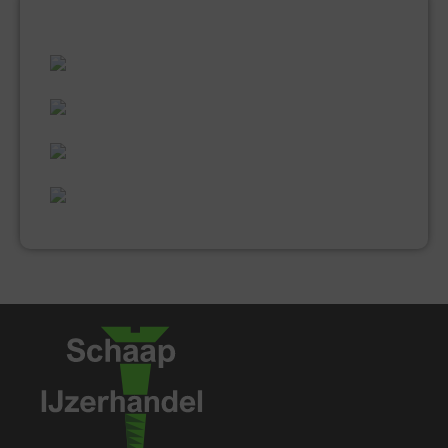
ALLES WAT U NODIG HEEFT!
60 JAAR ERVARING
VAKMANSCHAP
UITGEBREID ASSORTIMENT
EXPERTISE & KWALITEIT