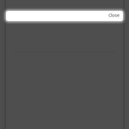
KIT EN LIJMEN
Close
ACRYL KIT
GLAS EN DAK KIT
MONTAGE KIT EN LIJM
SILICONENKIT
MACHINE TOEBEHOREN
BITS
BOREN
BETONBOREN
HOUTSPIRAALBOREN
SDS-BOREN
BOVENFREZEN
DECOUPEERZAAGBLADEN
DIAMANT TEGELBOREN
DIAMANTSCHIJF
GATZAGEN + ADAPTERS
RECIPROZAAGBLADEN