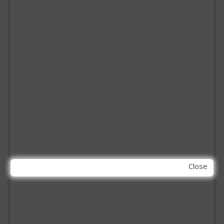
ONGEDIERTE BESTRIJDING
VLOERREINIGERS
VLOERTREKKERS
IJZERWAREN
ELEMENT SYSTEEM
GORDIJNRAIL
HOEKANKER
INBOOR KASTSCHARNIER
KETTING
OVERVAL SLOT
SCHARNIEREN
STOELHOEKEN
KIT EN LIJMEN
Close
ACRYL KIT
GLAS EN DAK KIT
MONTAGE KIT EN LIJM
SILICONENKIT