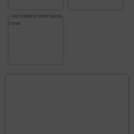
€
11,50
€
26,50
Verstelbare
Moersleutel 35mm
€
16,95
PRODUCTCATEGORIEËN
BEVESTIGINGSMIDDELEN
GIPSPLAATSCHROEVEN
KEILBOUT
NAGELPLUGGEN
PLUGGEN