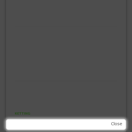
SLUITPLAN
VEILIGHEIDS-DEURBESLAG
HUISHOUDELIJK
BEZEMS
HUISHOUDTRAPPEN - LADDERS
KOOKBRANDER
ONGEDIERTE BESTRIJDING
VLOERREINIGERS
VLOERTREKKERS
IJZERWAREN
ELEMENT SYSTEEM
GORDIJNRAIL
HOEKANKER
INBOOR KASTSCHARNIER
KETTING
OVERVAL SLOT
Close
SCHARNIEREN