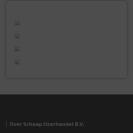
ALLES WAT U NODIG HEEFT!
60 JAAR ERVARING
VAKMANSCHAP
UITGEBREID ASSORTIMENT
EXPERTISE & KWALITEIT
Over Schaap IJzerhandel B.V.