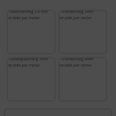
Viktorketting 2.4
Voetketting 3mm
mm verzinkt per
verzinkt per meter
meter
€
1,80
€
2,00
Scheepsketting
Voetketting 8mm
5mm verzinkt per
verzinkt per meter
meter
€
4,25
€
8,50