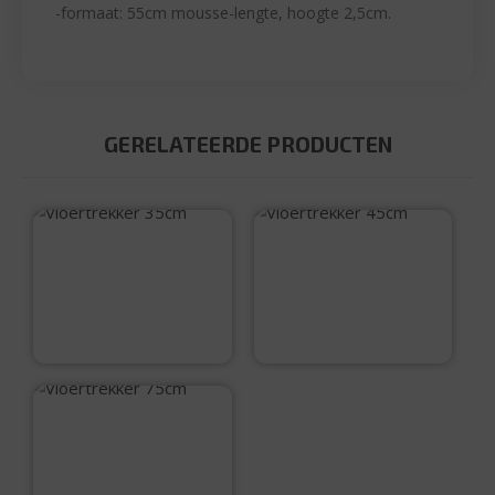
-formaat: 55cm mousse-lengte, hoogte 2,5cm.
GERELATEERDE PRODUCTEN
Vloertrekker 35cm
Vloertrekker 45cm
€
6,99
€
9,99
Vloertrekker 75cm