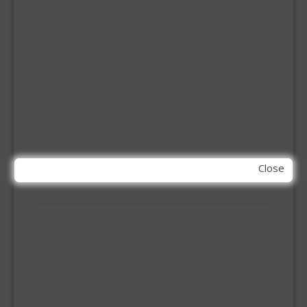
INBOOR KASTSCHARNIER
KETTING
OVERVAL SLOT
SCHARNIEREN
STOELHOEKEN
KIT EN LIJMEN
ACRYL KIT
GLAS EN DAK KIT
MONTAGE KIT EN LIJM
Close
SILICONENKIT
MACHINE TOEBEHOREN
BITS
BOREN
BETONBOREN
HOUTSPIRAALBOREN
SDS-BOREN
BOVENFREZEN