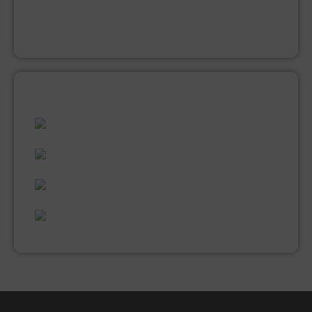
MUUR EN PLAFONDVERF (LATEX)
VERNIS
ALLES WAT U NODIG HEEFT!
60 JAAR ERVARING
VAKMANSCHAP
UITGEBREID ASSORTIMENT
EXPERTISE & KWALITEIT