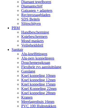
Diamant tegelboren
Diamantschijf
Gatzagen + adapters
Reciprozaagbladen
SDS Beitels
Slijpschijven
PBM
Handbescherming
Kniebeschermers
Mond maskers
Veiligheidsbril
Sanitair
Alu-knelfittingen
Alu-pers koppelingen
Douchemengkraan
Flexibele rvs aansluitslang
Gasslang
Knel koppeling 10mm
Knel koppeling 12mm
Knel koppeling 15mm
Knel Koppeling 22mm
Knel koppeling 28mm
Kranen
Meerlagenbuis 16mm
PVC 100 Hulpstukken