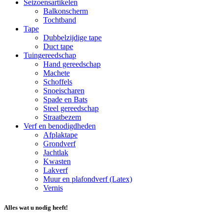
Seizoensartikelen
Balkonscherm
Tochtband
Tape
Dubbelzijdige tape
Duct tape
Tuingereedschap
Hand gereedschap
Machete
Schoffels
Snoeischaren
Spade en Bats
Steel gereedschap
Straatbezem
Verf en benodigdheden
Afplaktape
Grondverf
Jachtlak
Kwasten
Lakverf
Muur en plafondverf (Latex)
Vernis
Alles wat u nodig heeft!