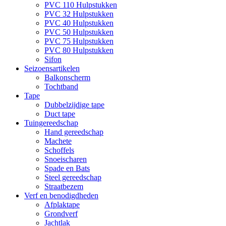
PVC 110 Hulpstukken
PVC 32 Hulpstukken
PVC 40 Hulpstukken
PVC 50 Hulpstukken
PVC 75 Hulpstukken
PVC 80 Hulpstukken
Sifon
Seizoensartikelen
Balkonscherm
Tochtband
Tape
Dubbelzijdige tape
Duct tape
Tuingereedschap
Hand gereedschap
Machete
Schoffels
Snoeischaren
Spade en Bats
Steel gereedschap
Straatbezem
Verf en benodigdheden
Afplaktape
Grondverf
Jachtlak