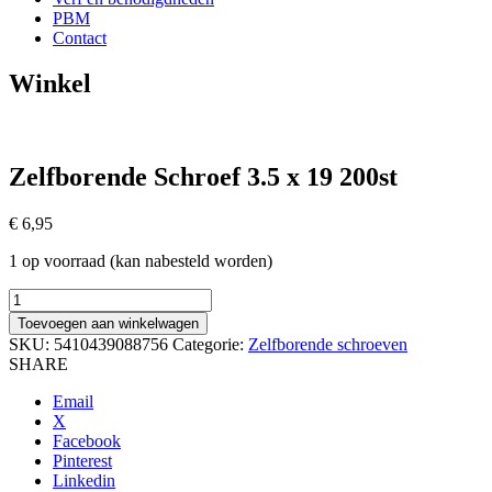
PBM
Contact
Winkel
Zelfborende Schroef 3.5 x 19 200st
€
6,95
1 op voorraad (kan nabesteld worden)
Zelfborende
Schroef
Toevoegen aan winkelwagen
3.5
SKU:
5410439088756
Categorie:
Zelfborende schroeven
x
SHARE
19
200st
Email
aantal
X
Facebook
Pinterest
Linkedin