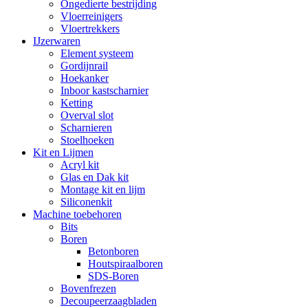
Ongedierte bestrijding
Vloerreinigers
Vloertrekkers
IJzerwaren
Element systeem
Gordijnrail
Hoekanker
Inboor kastscharnier
Ketting
Overval slot
Scharnieren
Stoelhoeken
Kit en Lijmen
Acryl kit
Glas en Dak kit
Montage kit en lijm
Siliconenkit
Machine toebehoren
Bits
Boren
Betonboren
Houtspiraalboren
SDS-Boren
Bovenfrezen
Decoupeerzaagbladen