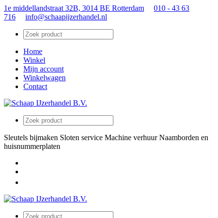
1e middellandstraat 32B, 3014 BE Rotterdam
010 - 43 63
716
info@schaapijzerhandel.nl
Home
Winkel
Mijn account
Winkelwagen
Contact
Sleutels bijmaken
Sloten service
Machine verhuur
Naamborden en
huisnummerplaten