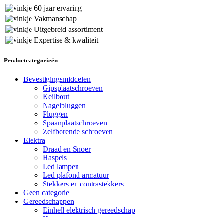
60 jaar ervaring
Vakmanschap
Uitgebreid assortiment
Expertise & kwaliteit
Productcategorieën
Bevestigingsmiddelen
Gipsplaatschroeven
Keilbout
Nagelpluggen
Pluggen
Spaanplaatschroeven
Zelfborende schroeven
Elektra
Draad en Snoer
Haspels
Led lampen
Led plafond armatuur
Stekkers en contrastekkers
Geen categorie
Gereedschappen
Einhell elektrisch gereedschap