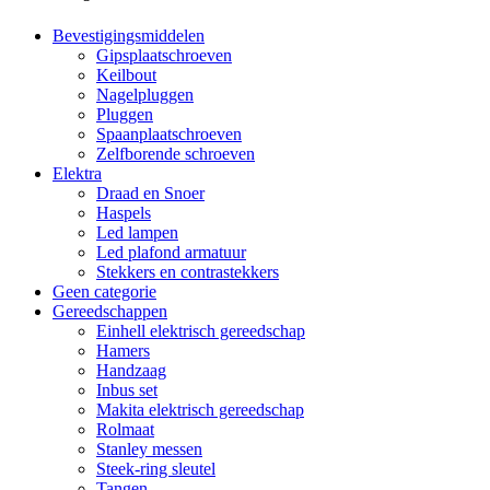
Bevestigingsmiddelen
Gipsplaatschroeven
Keilbout
Nagelpluggen
Pluggen
Spaanplaatschroeven
Zelfborende schroeven
Elektra
Draad en Snoer
Haspels
Led lampen
Led plafond armatuur
Stekkers en contrastekkers
Geen categorie
Gereedschappen
Einhell elektrisch gereedschap
Hamers
Handzaag
Inbus set
Makita elektrisch gereedschap
Rolmaat
Stanley messen
Steek-ring sleutel
Tangen