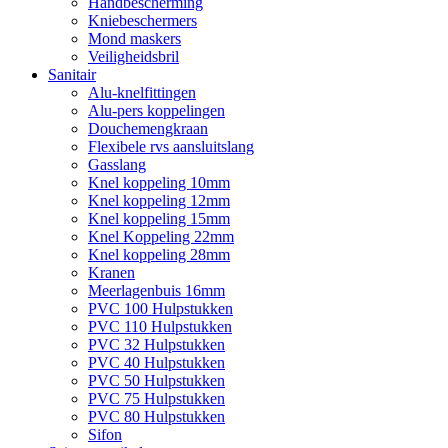
Handbescherming
Kniebeschermers
Mond maskers
Veiligheidsbril
Sanitair
Alu-knelfittingen
Alu-pers koppelingen
Douchemengkraan
Flexibele rvs aansluitslang
Gasslang
Knel koppeling 10mm
Knel koppeling 12mm
Knel koppeling 15mm
Knel Koppeling 22mm
Knel koppeling 28mm
Kranen
Meerlagenbuis 16mm
PVC 100 Hulpstukken
PVC 110 Hulpstukken
PVC 32 Hulpstukken
PVC 40 Hulpstukken
PVC 50 Hulpstukken
PVC 75 Hulpstukken
PVC 80 Hulpstukken
Sifon