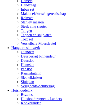
Hamers
Handzaag
Inbus set
Makita elektrisch gereedschap
Rolmaat
Stanley messen
Steek-ring sleutel
Tangen
Tappen en snijplaten
Torx set
Verstelbare Moersleutel
Hang- en sluitwerk
Cilinders
Deurbeslag binnendeur
Deurslot
Hangslot
Penslot
Raamsluiting
Sleutelkluizen
Sluitplan
Veiligheids-deurbeslag
Huishoudelijk
Bezems
Huishoudtrappen - Ladders
Kookbrander