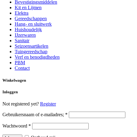
Bevestigingsmiddelen
Kit en Lijmen
Elektra
Gereedschappen
Hang- en sluitwerk
Huishoudelijk
IJzerwaren
Sanitair
Seizoensartikelen
Tuingereedschap
Verf en benodigdheden
PBM
Contact
Winkelwagen
Inloggen
Not registered yet?
Register
Gebruikersnaam of e-mailadres;
*
Wachtwoord
*