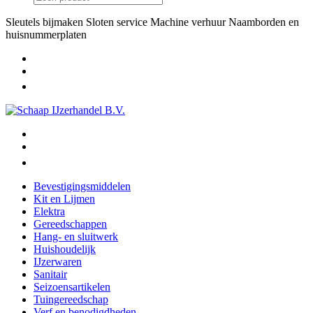
Sleutels bijmaken
Sloten service
Machine verhuur
Naamborden en
huisnummerplaten
Bevestigingsmiddelen
Kit en Lijmen
Elektra
Gereedschappen
Hang- en sluitwerk
Huishoudelijk
IJzerwaren
Sanitair
Seizoensartikelen
Tuingereedschap
Verf en benodigdheden