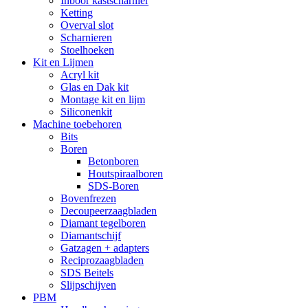
Inboor kastscharnier
Ketting
Overval slot
Scharnieren
Stoelhoeken
Kit en Lijmen
Acryl kit
Glas en Dak kit
Montage kit en lijm
Siliconenkit
Machine toebehoren
Bits
Boren
Betonboren
Houtspiraalboren
SDS-Boren
Bovenfrezen
Decoupeerzaagbladen
Diamant tegelboren
Diamantschijf
Gatzagen + adapters
Reciprozaagbladen
SDS Beitels
Slijpschijven
PBM