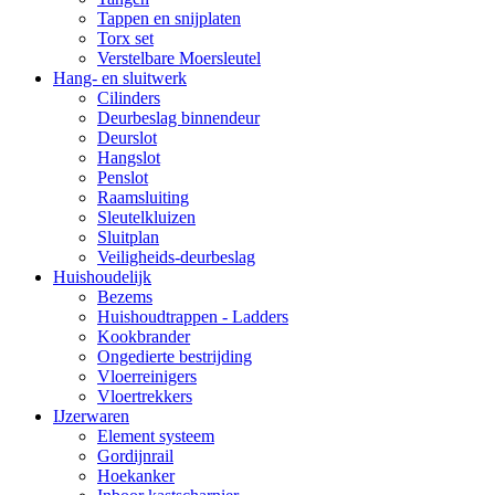
Tappen en snijplaten
Torx set
Verstelbare Moersleutel
Hang- en sluitwerk
Cilinders
Deurbeslag binnendeur
Deurslot
Hangslot
Penslot
Raamsluiting
Sleutelkluizen
Sluitplan
Veiligheids-deurbeslag
Huishoudelijk
Bezems
Huishoudtrappen - Ladders
Kookbrander
Ongedierte bestrijding
Vloerreinigers
Vloertrekkers
IJzerwaren
Element systeem
Gordijnrail
Hoekanker