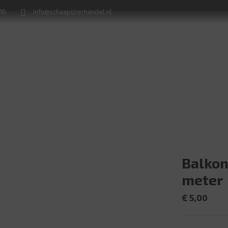
716
info@schaapijzerhandel.nl
Winkel
Machine verhuur
Naamborden en huisnummerplaten
Balkon
meter
€
5,00