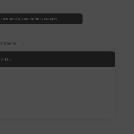
rm Blauw-Wit per meter aantal
TOEVOEGEN AAN WINKELWAGEN
onscherm
JVING