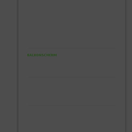
PVC 32 HULPSTUKKEN
PVC 40 HULPSTUKKEN
PVC 50 HULPSTUKKEN
PVC 75 HULPSTUKKEN
PVC 80 HULPSTUKKEN
SIFON
SEIZOENSARTIKELEN
BALKONSCHERM
TOCHTBAND
TAPE
DUBBELZIJDIGE TAPE
DUCT TAPE
TUINGEREEDSCHAP
HAND GEREEDSCHAP
MACHETE
SCHOFFELS
SNOEISCHAREN