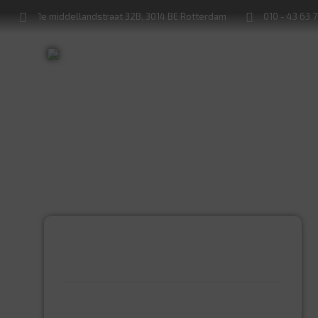
1e middellandstraat 32B, 3014 BE Rotterdam
010 - 43 63 
Sleutels bijmaken
Sloten service
PRODUCTCATEGORIEËN
BEVESTIGINGSMIDDELEN
GIPSPLAATSCHROEVEN
KEILBOUT