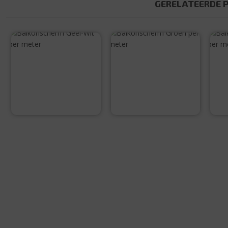
GERELATEERDE 
Balkonscherm
Balkonscherm
Geel-Wit per
Groen per meter
meter
€
5,00
€
5,00