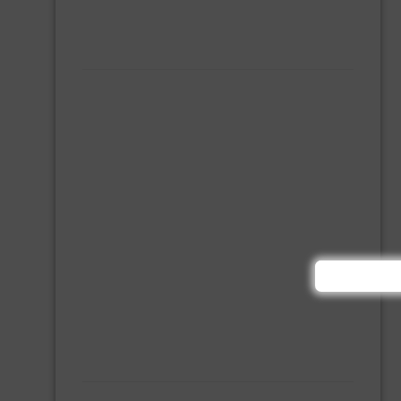
MONTAGE KIT EN LIJM
SILICONENKIT
MACHINE TOEBEHOREN
BITS
BOREN
BETONBOREN
HOUTSPIRAALBOREN
SDS-BOREN
BOVENFREZEN
DECOUPEERZAAGBLADEN
DIAMANT TEGELBOREN
DIAMANTSCHIJF
GATZAGEN + ADAPTERS
RECIPROZAAGBLADEN
SDS BEITELS
SLIJPSCHIJVEN
PBM