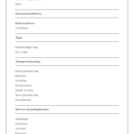
Sifon
Seizoensartikelen
Balkonscherm
Tochtband
Tape
Dubbelzijdige tape
Duct tape
Tuingereedschap
Hand gereedschap
Machete
Schoffels
Snoeischaren
Spade en Bats
Steel gereedschap
Straatbezem
Verf en benodigdheden
Afplaktape
Grondverf
Jachtlak
Kwasten