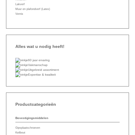
Lakverf
Muur en plafondverf (Latex)
Vernis
Alles wat u nodig heeft!
60 jaar ervaring
Vakmanschap
Uitgebreid assortiment
Expertise & kwaliteit
Productcategorieën
Bevestigingsmiddelen
Gipsplaatschroeven
Keilbout