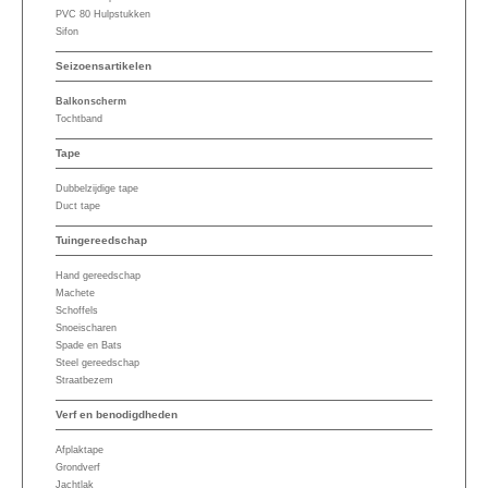
PVC 80 Hulpstukken
Sifon
Seizoensartikelen
Balkonscherm
Tochtband
Tape
Dubbelzijdige tape
Duct tape
Tuingereedschap
Hand gereedschap
Machete
Schoffels
Snoeischaren
Spade en Bats
Steel gereedschap
Straatbezem
Verf en benodigdheden
Afplaktape
Grondverf
Jachtlak