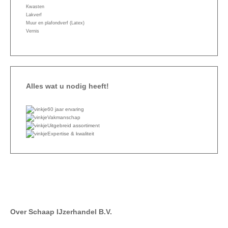
Kwasten
Lakverf
Muur en plafondverf (Latex)
Vernis
Alles wat u nodig heeft!
60 jaar ervaring
Vakmanschap
Uitgebreid assortiment
Expertise & kwaliteit
Over Schaap IJzerhandel B.V.