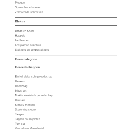
Pluggen
Spaanplaatschroeven
Zelfborende schroeven
Elektra
Draad en Snoer
Haspels
Led lampen
Led plafond armatuur
Stekkers en contrastekkers
Geen categorie
Gereedschappen
Einhell elektrisch gereedschap
Hamers
Handzaag
Inbus set
Makita elektrisch gereedschap
Rolmaat
Stanley messen
Steek-ring sleutel
Tangen
Tappen en snijplaten
Torx set
Verstelbare Moersleutel