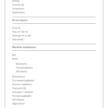
Ketting
Overval slot
Scharnieren
Stoelhoeken
Kit en Lijmen
Acryl kit
Glas en Dak kit
Montage kit en lijm
Siliconenkit
Machine toebehoren
Bits
Boren
Betonboren
Houtspiraalboren
SDS-Boren
Bovenfrezen
Decoupeerzaagbladen
Diamant tegelboren
Diamantschijf
Gatzagen + adapters
Reciprozaagbladen
SDS Beitels
Slijpschijven