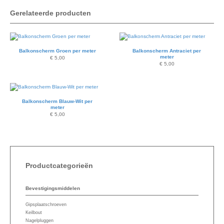
Gerelateerde producten
Balkonscherm Groen per meter
Balkonscherm Antraciet per
meter
€
5,00
€
5,00
Balkonscherm Blauw-Wit per
meter
€
5,00
Productcategorieën
Bevestigingsmiddelen
Gipsplaatschroeven
Keilbout
Nagelpluggen