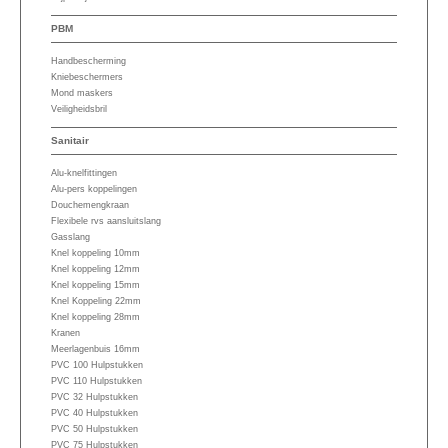
PBM
Handbescherming
Kniebeschermers
Mond maskers
Veiligheidsbril
Sanitair
Alu-knelfittingen
Alu-pers koppelingen
Douchemengkraan
Flexibele rvs aansluitslang
Gasslang
Knel koppeling 10mm
Knel koppeling 12mm
Knel koppeling 15mm
Knel Koppeling 22mm
Knel koppeling 28mm
Kranen
Meerlagenbuis 16mm
PVC 100 Hulpstukken
PVC 110 Hulpstukken
PVC 32 Hulpstukken
PVC 40 Hulpstukken
PVC 50 Hulpstukken
PVC 75 Hulpstukken