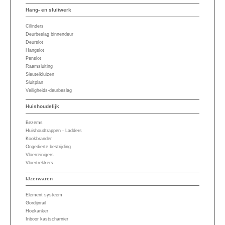
Hang- en sluitwerk
Cilinders
Deurbeslag binnendeur
Deurslot
Hangslot
Penslot
Raamsluiting
Sleutelkluizen
Sluitplan
Veiligheids-deurbeslag
Huishoudelijk
Bezems
Huishoudtrappen - Ladders
Kookbrander
Ongedierte bestrijding
Vloerreinigers
Vloertrekkers
IJzerwaren
Element systeem
Gordijnrail
Hoekanker
Inboor kastscharnier