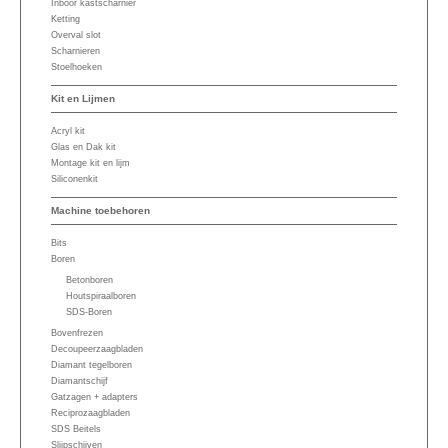
Inboor kastscharnier
Ketting
Overval slot
Scharnieren
Stoelhoeken
Kit en Lijmen
Acryl kit
Glas en Dak kit
Montage kit en lijm
Siliconenkit
Machine toebehoren
Bits
Boren
Betonboren
Houtspiraalboren
SDS-Boren
Bovenfrezen
Decoupeerzaagbladen
Diamant tegelboren
Diamantschijf
Gatzagen + adapters
Reciprozaagbladen
SDS Beitels
Slijpschijven