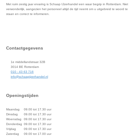
Met ruim zestig jaar ervaring is Schaap IJzerhandel een waar begrip in Rotterdam. Niet
verwonderlijk, aangezien het personeel altijd de tijd neemt om u uitgebreid te woord te
staan en correct te informeren.
Contactgegevens
1e middellandstraat 32B
3014 BE Rotterdam
010 - 43 63 716
info@schaapijzerhandel.nl
Openingstijden
Maandag
09.00 tot 17.30 uur
Dinsdag
09.00 tot 17.30 uur
Woensdag
09.00 tot 17.30 uur
Donderdag
09.00 tot 17.30 uur
Vrijdag
09.00 tot 17.30 uur
Zaterdag
09.00 tot 17.00 uur