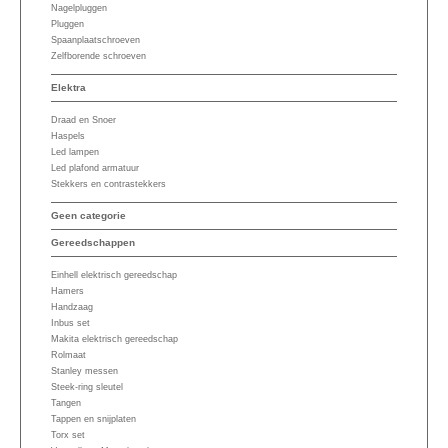
Nagelpluggen
Pluggen
Spaanplaatschroeven
Zelfborende schroeven
Elektra
Draad en Snoer
Haspels
Led lampen
Led plafond armatuur
Stekkers en contrastekkers
Geen categorie
Gereedschappen
Einhell elektrisch gereedschap
Hamers
Handzaag
Inbus set
Makita elektrisch gereedschap
Rolmaat
Stanley messen
Steek-ring sleutel
Tangen
Tappen en snijplaten
Torx set