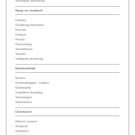
Verstelbare Moersleutel
Hang- en sluitwerk
Cilinders
Deurbeslag binnendeur
Deurslot
Hangslot
Penslot
Raamsluiting
Sleutelkluizen
Sluitplan
Veiligheids-deurbeslag
Huishoudelijk
Bezems
Huishoudtrappen - Ladders
Kookbrander
Ongedierte bestrijding
Vloerreinigers
Vloertrekkers
IJzerwaren
Element systeem
Gordijnrail
Hoekanker