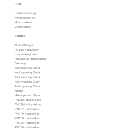
PBM
Handbescherming
Kniebeschermers
Mond maskers
Veiligheidsbril
Sanitair
Alu-knelfittingen
Alu-pers koppelingen
Douchemengkraan
Flexibele rvs aansluitslang
Gasslang
Knel koppeling 10mm
Knel koppeling 12mm
Knel koppeling 15mm
Knel Koppeling 22mm
Knel koppeling 28mm
Kranen
Meerlagenbuis 16mm
PVC 100 Hulpstukken
PVC 110 Hulpstukken
PVC 32 Hulpstukken
PVC 40 Hulpstukken
PVC 50 Hulpstukken
PVC 75 Hulpstukken
PVC 80 Hulpstukken