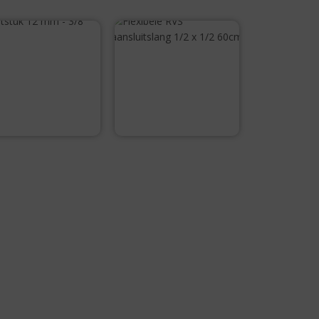
untstuk 12 mm –
3/8
Flexibele RVS
aansluitslang 1/2
x 1/2 60cm
€
3,25
€
8,99