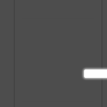
MONTAGE KIT EN LIJM
SILICONENKIT
MACHINE TOEBEHOREN
BITS
BOREN
BETONBOREN
HOUTSPIRAALBOREN
SDS-BOREN
BOVENFREZEN
DECOUPEERZAAGBLADEN
DIAMANT TEGELBOREN
DIAMANTSCHIJF
GATZAGEN + ADAPTERS
RECIPROZAAGBLADEN
SDS BEITELS
SLIJPSCHIJVEN
PBM