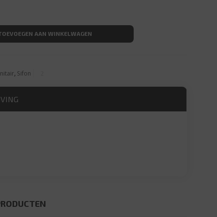
 met plug Chroom aantal
TOEVOEGEN AAN WINKELWAGEN
nitair
,
Sifon
JVING
PRODUCTEN