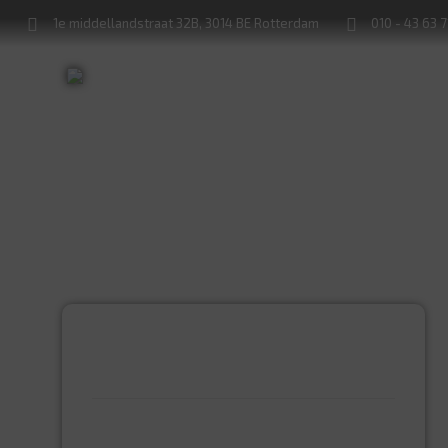
1e middellandstraat 32B, 3014 BE Rotterdam
010 - 43 63 
Sleutels bijmaken
Sloten service
PRODUCTCATEGORIEËN
BEVESTIGINGSMIDDELEN
GIPSPLAATSCHROEVEN
KEILBOUT