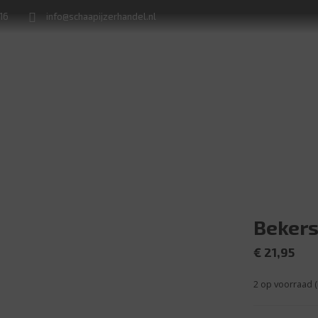
716
info@schaapijzerhandel.nl
Winkel
Machine verhuur
Naamborden en huisnummerplaten
Bekers
€
21,95
2 op voorraad 