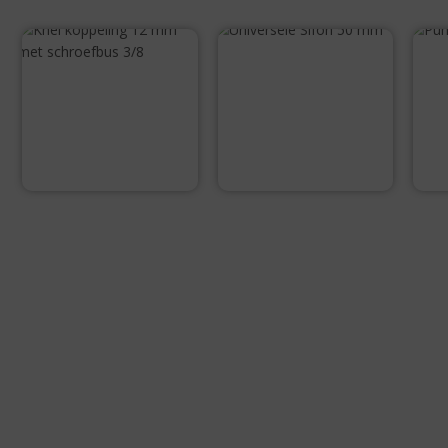
Universele Sifon
P
50 mm
Knel koppeling
12 mm met
schroefbus 3/8
€
7,95
€
3,25