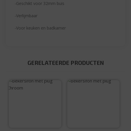
-Geschikt voor 32mm buis
-Verlijmbaar
-Voor keuken en badkamer
GERELATEERDE PRODUCTEN
Bekersifon met
plug
Bekersifon met
plug Chroom
€
7,95
€
21,95