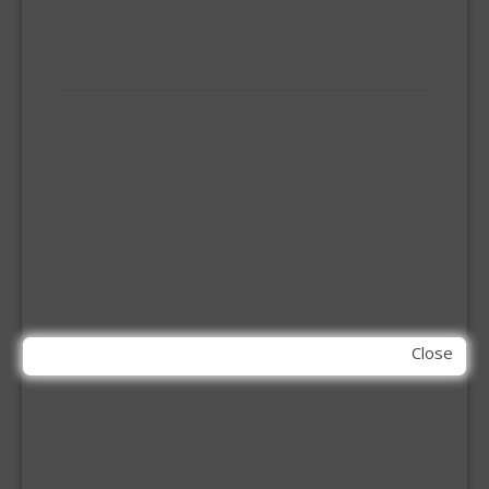
VLOERREINIGERS
VLOERTREKKERS
IJZERWAREN
ELEMENT SYSTEEM
GORDIJNRAIL
HOEKANKER
INBOOR KASTSCHARNIER
KETTING
OVERVAL SLOT
SCHARNIEREN
STOELHOEKEN
KIT EN LIJMEN
Close
ACRYL KIT
GLAS EN DAK KIT
MONTAGE KIT EN LIJM
SILICONENKIT
MACHINE TOEBEHOREN