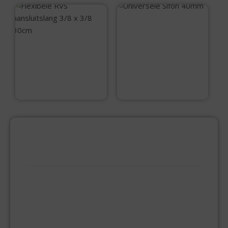
Universele Sifon
40mm
Flexibele RVS
aansluitslang 3/8 x
3/8 30cm
€
6,95
€
6,50
PRODUCTCATEGORIEËN
BEVESTIGINGSMIDDELEN
GIPSPLAATSCHROEVEN
KEILBOUT
NAGELPLUGGEN
PLUGGEN
SPAANPLAATSCHROEVEN