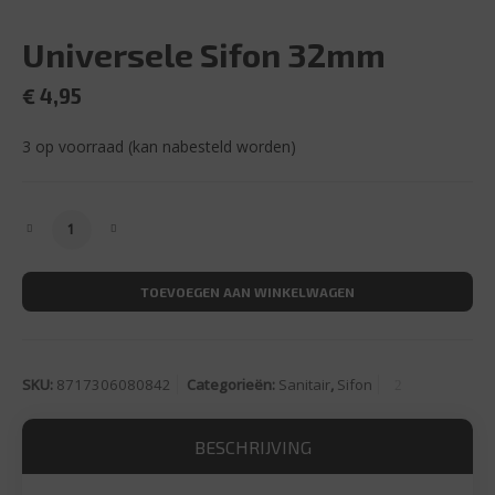
Universele Sifon 32mm
€
4,95
3 op voorraad (kan nabesteld worden)
Universele Sifon 32mm aantal
TOEVOEGEN AAN WINKELWAGEN
SKU:
8717306080842
Categorieën:
Sanitair
,
Sifon
BESCHRIJVING