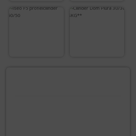
Iseo F5
Cilinder Dom Plura
profielcilinder
30/30 SKG**
50/50
€
50,95
€
25,50
PRODUCTCATEGORIEËN
BEVESTIGINGSMIDDELEN
GIPSPLAATSCHROEVEN
KEILBOUT
NAGELPLUGGEN
PLUGGEN
SPAANPLAATSCHROEVEN