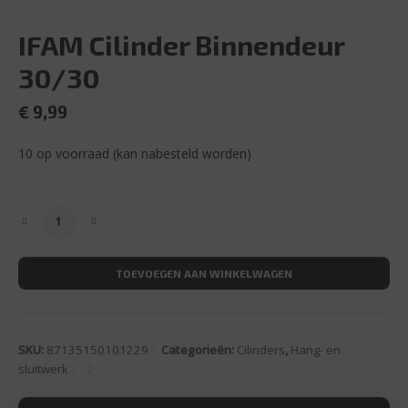
IFAM Cilinder Binnendeur
30/30
€
9,99
10 op voorraad (kan nabesteld worden)
IFAM Cilinder Binnendeur 30/30 aantal
TOEVOEGEN AAN WINKELWAGEN
SKU:
87135150101229
Categorieën:
Cilinders
,
Hang- en
sluitwerk