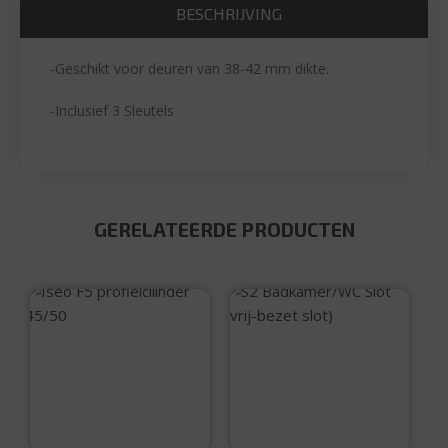
BESCHRIJVING
-Geschikt voor deuren van 38-42 mm dikte.
-Inclusief 3 Sleutels
GERELATEERDE PRODUCTEN
Iseo F5
S2 Badkamer/WC
profielcilinder
Slot (vrij-bezet
45/50
slot)
€
46,75
€
16,50