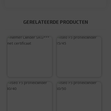
GERELATEERDE PRODUCTEN
Nemef Cilinder
Iseo F5
SKG*** met
profielcilinder
certificaat
35/45
€
83,00
€
32,35
Iseo F5
Iseo F5
profielcilinder
profielcilinder
40/40
50/50