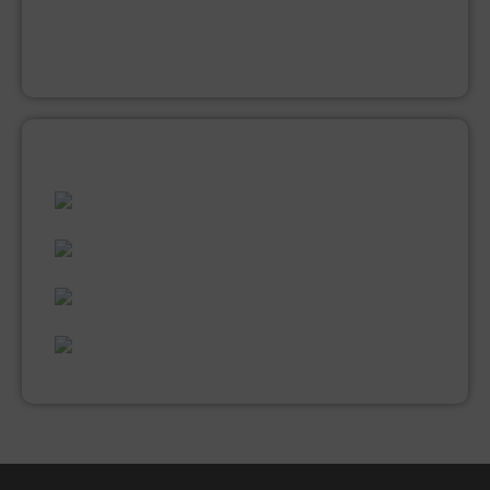
LAKVERF
MUUR EN PLAFONDVERF (LATEX)
VERNIS
ALLES WAT U NODIG HEEFT!
60 JAAR ERVARING
VAKMANSCHAP
UITGEBREID ASSORTIMENT
EXPERTISE & KWALITEIT