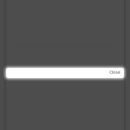
INBOOR KASTSCHARNIER
KETTING
OVERVAL SLOT
SCHARNIEREN
STOELHOEKEN
KIT EN LIJMEN
ACRYL KIT
GLAS EN DAK KIT
MONTAGE KIT EN LIJM
Close
SILICONENKIT
MACHINE TOEBEHOREN
BITS
BOREN
BETONBOREN
HOUTSPIRAALBOREN
SDS-BOREN
BOVENFREZEN