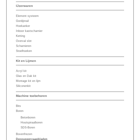
IJzerwaren
Element systeem
Gordijnrail
Hoekanker
Inboor kastscharnier
Ketting
Overval slot
Scharnieren
Stoelhoeken
Kit en Lijmen
Acryl kit
Glas en Dak kit
Montage kit en lijm
Siliconenkit
Machine toebehoren
Bits
Boren
Betonboren
Houtspiraalboren
SDS-Boren
Bovenfrezen
Decoupeerzaagbladen