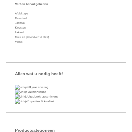
Verf en benodigdheden
Afplaktape
Grondverf
Jachtlak
Kwasten
Lakverf
Muur en plafondverf (Latex)
Vernis
Alles wat u nodig heeft!
60 jaar ervaring
Vakmanschap
Uitgebreid assortiment
Expertise & kwaliteit
Productcategorieën