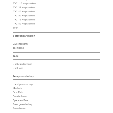
PVC 110 Hulpstukken
PVC 32 Hulpstukken
PVC 40 Hulpstukken
PVC 50 Hulpstukken
PVC 75 Hulpstukken
PVC 80 Hulpstukken
Sifon
Seizoensartikelen
Balkonscherm
Tochtband
Tape
Dubbelzijdige tape
Duct tape
Tuingereedschap
Hand gereedschap
Machete
Schoffels
Snoeischaren
Spade en Bats
Steel gereedschap
Straatbezem