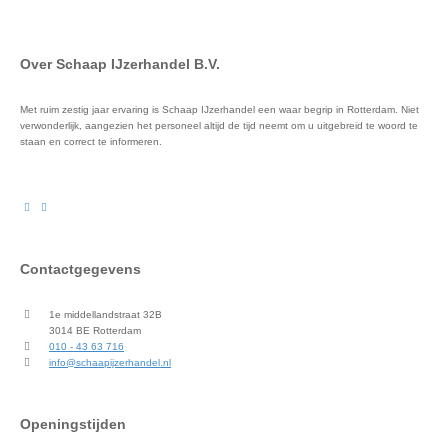
Over Schaap IJzerhandel B.V.
Met ruim zestig jaar ervaring is Schaap IJzerhandel een waar begrip in Rotterdam. Niet
verwonderlijk, aangezien het personeel altijd de tijd neemt om u uitgebreid te woord te
staan en correct te informeren.
Contactgegevens
1e middellandstraat 32B
3014 BE Rotterdam
010 - 43 63 716
info@schaapijzerhandel.nl
Openingstijden