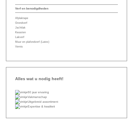
Verf en benodigdheden
Afplaktape
Grondverf
Jachtlak
Kwasten
Lakverf
Muur en plafondverf (Latex)
Vernis
Alles wat u nodig heeft!
60 jaar ervaring
Vakmanschap
Uitgebreid assortiment
Expertise & kwaliteit