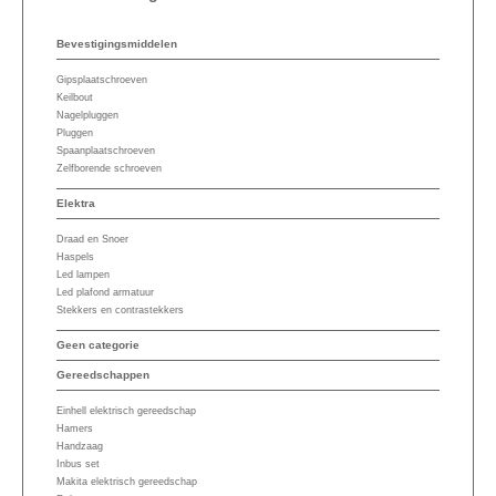
Bevestigingsmiddelen
Gipsplaatschroeven
Keilbout
Nagelpluggen
Pluggen
Spaanplaatschroeven
Zelfborende schroeven
Elektra
Draad en Snoer
Haspels
Led lampen
Led plafond armatuur
Stekkers en contrastekkers
Geen categorie
Gereedschappen
Einhell elektrisch gereedschap
Hamers
Handzaag
Inbus set
Makita elektrisch gereedschap