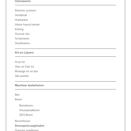
IJzerwaren
Element systeem
Gordijnrail
Hoekanker
Inboor kastscharnier
Ketting
Overval slot
Scharnieren
Stoelhoeken
Kit en Lijmen
Acryl kit
Glas en Dak kit
Montage kit en lijm
Siliconenkit
Machine toebehoren
Bits
Boren
Betonboren
Houtspiraalboren
SDS-Boren
Bovenfrezen
Decoupeerzaagbladen
Diamant tegelboren