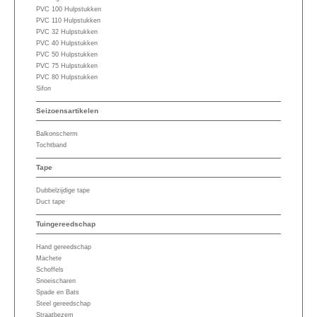
PVC 100 Hulpstukken
PVC 110 Hulpstukken
PVC 32 Hulpstukken
PVC 40 Hulpstukken
PVC 50 Hulpstukken
PVC 75 Hulpstukken
PVC 80 Hulpstukken
Sifon
Seizoensartikelen
Balkonscherm
Tochtband
Tape
Dubbelzijdige tape
Duct tape
Tuingereedschap
Hand gereedschap
Machete
Schoffels
Snoeischaren
Spade en Bats
Steel gereedschap
Straatbezem