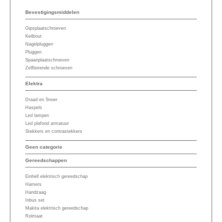
Bevestigingsmiddelen
Gipsplaatschroeven
Keilbout
Nagelpluggen
Pluggen
Spaanplaatschroeven
Zelfborende schroeven
Elektra
Draad en Snoer
Haspels
Led lampen
Led plafond armatuur
Stekkers en contrastekkers
Geen categorie
Gereedschappen
Einhell elektrisch gereedschap
Hamers
Handzaag
Inbus set
Makita elektrisch gereedschap
Rolmaat