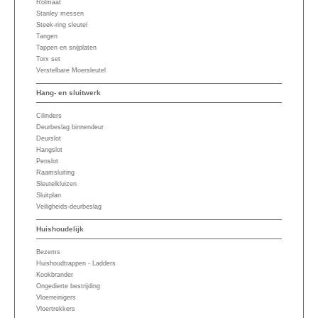
Rolmaat
Stanley messen
Steek-ring sleutel
Tangen
Tappen en snijplaten
Torx set
Verstelbare Moersleutel
Hang- en sluitwerk
Cilinders
Deurbeslag binnendeur
Deurslot
Hangslot
Penslot
Raamsluiting
Sleutelkluizen
Sluitplan
Veiligheids-deurbeslag
Huishoudelijk
Bezems
Huishoudtrappen - Ladders
Kookbrander
Ongedierte bestrijding
Vloerreinigers
Vloertrekkers