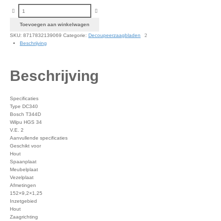
Decoupeerzaagblad Hout (extra lang) 2st aantal
Toevoegen aan winkelwagen
SKU:
8717832139069
Categorie:
Decoupeerzaagbladen
Beschrijving
Beschrijving
Specificaties
Type DC340
Bosch T344D
Wilpu HGS 34
V.E. 2
Aanvullende specificaties
Geschikt voor
Hout
Spaanplaat
Meubelplaat
Vezelplaat
Afmetingen
152×9,2×1,25
Inzetgebied
Hout
Zaagrichting