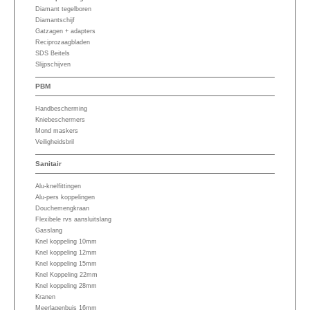
Diamant tegelboren
Diamantschijf
Gatzagen + adapters
Reciprozaagbladen
SDS Beitels
Slijpschijven
PBM
Handbescherming
Kniebeschermers
Mond maskers
Veiligheidsbril
Sanitair
Alu-knelfittingen
Alu-pers koppelingen
Douchemengkraan
Flexibele rvs aansluitslang
Gasslang
Knel koppeling 10mm
Knel koppeling 12mm
Knel koppeling 15mm
Knel Koppeling 22mm
Knel koppeling 28mm
Kranen
Meerlagenbuis 16mm