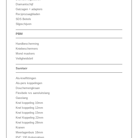
Diamantschijf
Gatzagen + adapters
Reciprozaagbladen
SDS Beitels
Slijpschijven
PBM
Handbescherming
Kniebeschermers
Mond maskers
Veiligheidsbril
Sanitair
Alu-knelfittingen
Alu-pers koppelingen
Douchemengkraan
Flexibele rvs aansluitslang
Gasslang
Knel koppeling 10mm
Knel koppeling 12mm
Knel koppeling 15mm
Knel Koppeling 22mm
Knel koppeling 28mm
Kranen
Meerlagenbuis 16mm
PVC 100 Hulpstukken