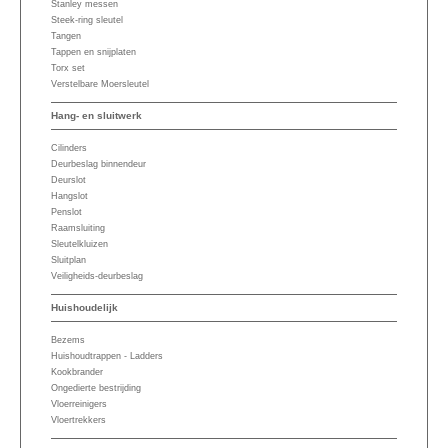
Stanley messen
Steek-ring sleutel
Tangen
Tappen en snijplaten
Torx set
Verstelbare Moersleutel
Hang- en sluitwerk
Cilinders
Deurbeslag binnendeur
Deurslot
Hangslot
Penslot
Raamsluiting
Sleutelkluizen
Sluitplan
Veiligheids-deurbeslag
Huishoudelijk
Bezems
Huishoudtrappen - Ladders
Kookbrander
Ongedierte bestrijding
Vloerreinigers
Vloertrekkers