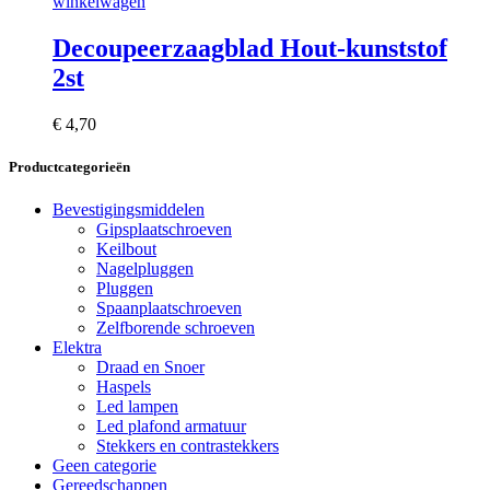
winkelwagen
Decoupeerzaagblad Hout-kunststof
2st
€
4,70
Productcategorieën
Bevestigingsmiddelen
Gipsplaatschroeven
Keilbout
Nagelpluggen
Pluggen
Spaanplaatschroeven
Zelfborende schroeven
Elektra
Draad en Snoer
Haspels
Led lampen
Led plafond armatuur
Stekkers en contrastekkers
Geen categorie
Gereedschappen