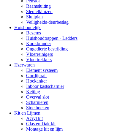
Penslot
Raamsluiting
Sleutelkluizen
Sluitplan
Veiligheids-deurbeslag
Huishoudelijk
Bezems
Huishoudtrappen - Ladders
Kookbrander
Ongedierte bestrijding
Vloerreinigers
Vloertrekkers
IJzerwaren
Element systeem
Gordijnrail
Hoekanker
Inboor kastscharnier
Ketting
Overval slot
Scharnieren
Stoelhoeken
Kit en Lijmen
Acryl kit
Glas en Dak kit
Montage kit en lijm