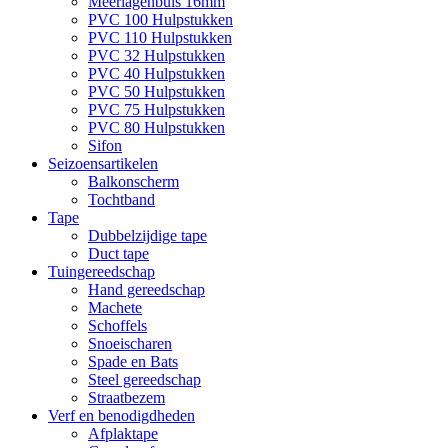
Meerlagenbuis 16mm
PVC 100 Hulpstukken
PVC 110 Hulpstukken
PVC 32 Hulpstukken
PVC 40 Hulpstukken
PVC 50 Hulpstukken
PVC 75 Hulpstukken
PVC 80 Hulpstukken
Sifon
Seizoensartikelen
Balkonscherm
Tochtband
Tape
Dubbelzijdige tape
Duct tape
Tuingereedschap
Hand gereedschap
Machete
Schoffels
Snoeischaren
Spade en Bats
Steel gereedschap
Straatbezem
Verf en benodigdheden
Afplaktape