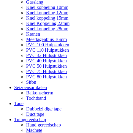
Gasslang
Knel koppeling 10mm
Knel koppeling 12mm
Knel koppeling 15mm
Knel Koppeling 22mm
Knel koppeling 28mm
Kranen
Meerlagenbuis 16mm
PVC 100 Hulpstukken
PVC 110 Hulpstukken
PVC 32 Hulpstukken
PVC 40 Hulpstukken
PVC 50 Hulpstukken
PVC 75 Hulpstukken
PVC 80 Hulpstukken
Sifon
Seizoensartikelen
Balkonscherm
Tochtband
Tape
Dubbelzijdige tape
Duct tape
Tuingereedschap
Hand gereedschap
Machete