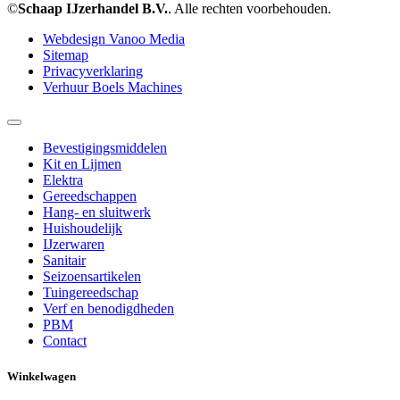
©
Schaap IJzerhandel B.V.
. Alle rechten voorbehouden.
Webdesign Vanoo Media
Sitemap
Privacyverklaring
Verhuur Boels Machines
Bevestigingsmiddelen
Kit en Lijmen
Elektra
Gereedschappen
Hang- en sluitwerk
Huishoudelijk
IJzerwaren
Sanitair
Seizoensartikelen
Tuingereedschap
Verf en benodigdheden
PBM
Contact
Winkelwagen