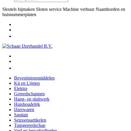
Sleutels bijmaken
Sloten service
Machine verhuur
Naamborden en
huisnummerplaten
Bevestigingsmiddelen
Kit en Lijmen
Elektra
Gereedschappen
Hang- en sluitwerk
Huishoudelijk
IJzerwaren
Sanitair
Seizoensartikelen
Tuingereedschap
Verf en benodigdheden