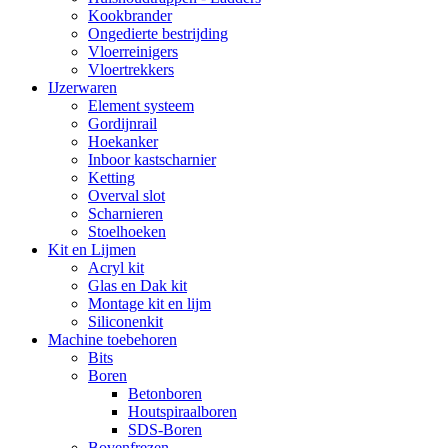
Kookbrander
Ongedierte bestrijding
Vloerreinigers
Vloertrekkers
IJzerwaren
Element systeem
Gordijnrail
Hoekanker
Inboor kastscharnier
Ketting
Overval slot
Scharnieren
Stoelhoeken
Kit en Lijmen
Acryl kit
Glas en Dak kit
Montage kit en lijm
Siliconenkit
Machine toebehoren
Bits
Boren
Betonboren
Houtspiraalboren
SDS-Boren
Bovenfrezen