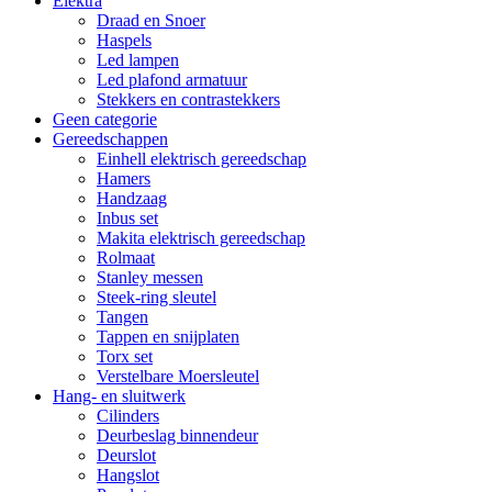
Elektra
Draad en Snoer
Haspels
Led lampen
Led plafond armatuur
Stekkers en contrastekkers
Geen categorie
Gereedschappen
Einhell elektrisch gereedschap
Hamers
Handzaag
Inbus set
Makita elektrisch gereedschap
Rolmaat
Stanley messen
Steek-ring sleutel
Tangen
Tappen en snijplaten
Torx set
Verstelbare Moersleutel
Hang- en sluitwerk
Cilinders
Deurbeslag binnendeur
Deurslot
Hangslot