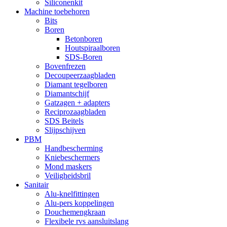
Siliconenkit
Machine toebehoren
Bits
Boren
Betonboren
Houtspiraalboren
SDS-Boren
Bovenfrezen
Decoupeerzaagbladen
Diamant tegelboren
Diamantschijf
Gatzagen + adapters
Reciprozaagbladen
SDS Beitels
Slijpschijven
PBM
Handbescherming
Kniebeschermers
Mond maskers
Veiligheidsbril
Sanitair
Alu-knelfittingen
Alu-pers koppelingen
Douchemengkraan
Flexibele rvs aansluitslang