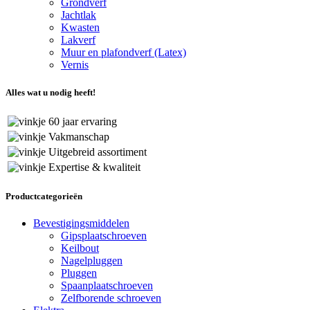
Grondverf
Jachtlak
Kwasten
Lakverf
Muur en plafondverf (Latex)
Vernis
Alles wat u nodig heeft!
60 jaar ervaring
Vakmanschap
Uitgebreid assortiment
Expertise & kwaliteit
Productcategorieën
Bevestigingsmiddelen
Gipsplaatschroeven
Keilbout
Nagelpluggen
Pluggen
Spaanplaatschroeven
Zelfborende schroeven