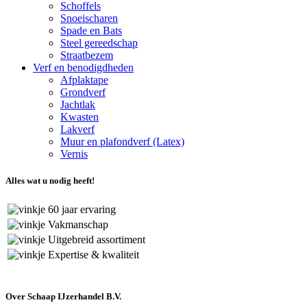
Schoffels
Snoeischaren
Spade en Bats
Steel gereedschap
Straatbezem
Verf en benodigdheden
Afplaktape
Grondverf
Jachtlak
Kwasten
Lakverf
Muur en plafondverf (Latex)
Vernis
Alles wat u nodig heeft!
60 jaar ervaring
Vakmanschap
Uitgebreid assortiment
Expertise & kwaliteit
Over Schaap IJzerhandel B.V.