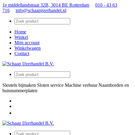
1e middellandstraat 32B, 3014 BE Rotterdam
010 - 43 63
716
info@schaapijzerhandel.nl
Home
Winkel
Mijn account
Winkelwagen
Contact
Sleutels bijmaken
Sloten service
Machine verhuur
Naamborden en
huisnummerplaten