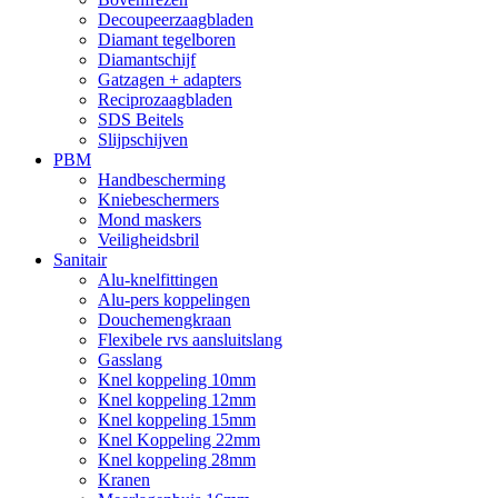
Decoupeerzaagbladen
Diamant tegelboren
Diamantschijf
Gatzagen + adapters
Reciprozaagbladen
SDS Beitels
Slijpschijven
PBM
Handbescherming
Kniebeschermers
Mond maskers
Veiligheidsbril
Sanitair
Alu-knelfittingen
Alu-pers koppelingen
Douchemengkraan
Flexibele rvs aansluitslang
Gasslang
Knel koppeling 10mm
Knel koppeling 12mm
Knel koppeling 15mm
Knel Koppeling 22mm
Knel koppeling 28mm
Kranen