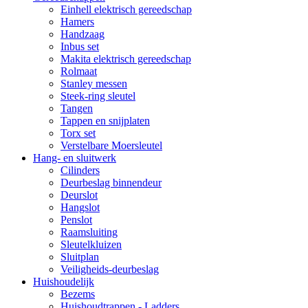
Einhell elektrisch gereedschap
Hamers
Handzaag
Inbus set
Makita elektrisch gereedschap
Rolmaat
Stanley messen
Steek-ring sleutel
Tangen
Tappen en snijplaten
Torx set
Verstelbare Moersleutel
Hang- en sluitwerk
Cilinders
Deurbeslag binnendeur
Deurslot
Hangslot
Penslot
Raamsluiting
Sleutelkluizen
Sluitplan
Veiligheids-deurbeslag
Huishoudelijk
Bezems
Huishoudtrappen - Ladders