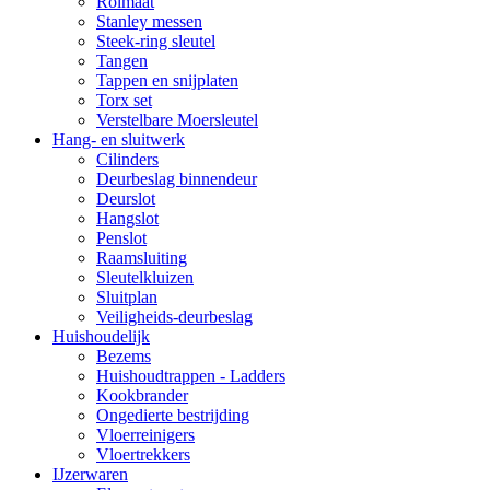
Rolmaat
Stanley messen
Steek-ring sleutel
Tangen
Tappen en snijplaten
Torx set
Verstelbare Moersleutel
Hang- en sluitwerk
Cilinders
Deurbeslag binnendeur
Deurslot
Hangslot
Penslot
Raamsluiting
Sleutelkluizen
Sluitplan
Veiligheids-deurbeslag
Huishoudelijk
Bezems
Huishoudtrappen - Ladders
Kookbrander
Ongedierte bestrijding
Vloerreinigers
Vloertrekkers
IJzerwaren