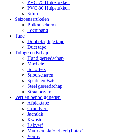
PVC 75 Hulpstukken
PVC 80 Hulpstukken
Sifon
Seizoensartikelen
Balkonscherm
Tochtband
Tape
Dubbelzijdige tape
Duct tape
Tuingereedschap
Hand gereedschap
Machete
Schoffels
Snoeischaren
Spade en Bats
Steel gereedschap
Straatbezem
Verf en benodigdheden
Afplaktape
Grondverf
Jachtlak
Kwasten
Lakverf
Muur en plafondverf (Latex)
Vernis