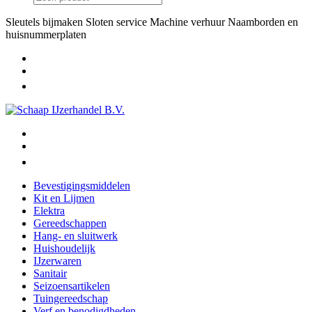
Sleutels bijmaken
Sloten service
Machine verhuur
Naamborden en
huisnummerplaten
Bevestigingsmiddelen
Kit en Lijmen
Elektra
Gereedschappen
Hang- en sluitwerk
Huishoudelijk
IJzerwaren
Sanitair
Seizoensartikelen
Tuingereedschap
Verf en benodigdheden