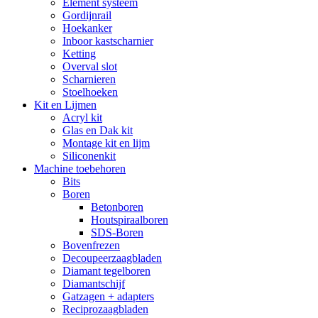
Element systeem
Gordijnrail
Hoekanker
Inboor kastscharnier
Ketting
Overval slot
Scharnieren
Stoelhoeken
Kit en Lijmen
Acryl kit
Glas en Dak kit
Montage kit en lijm
Siliconenkit
Machine toebehoren
Bits
Boren
Betonboren
Houtspiraalboren
SDS-Boren
Bovenfrezen
Decoupeerzaagbladen
Diamant tegelboren
Diamantschijf
Gatzagen + adapters
Reciprozaagbladen