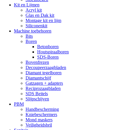
Kit en Lijmen
Acryl kit
Glas en Dak kit
Montage kit en lijm
Siliconenkit
Machine toebehoren
Bits
Boren
Betonboren
Houtspiraalboren
SDS-Boren
Bovenfrezen
Decoupeerzaagbladen
Diamant tegelboren
Diamantschijf
Gatzagen + adapters
Reciprozaagbladen
SDS Beitels
Slijpschijven
PBM
Handbescherming
Kniebeschermers
Mond maskers
Veiligheidsbril