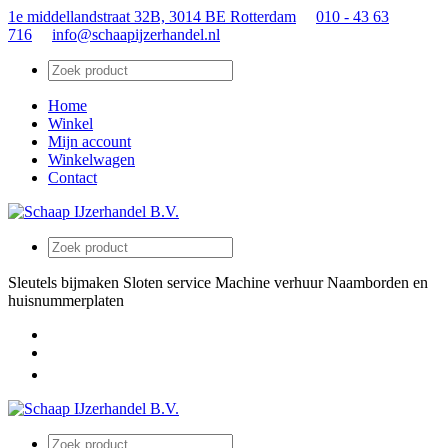
1e middellandstraat 32B, 3014 BE Rotterdam
010 - 43 63
716
info@schaapijzerhandel.nl
Home
Winkel
Mijn account
Winkelwagen
Contact
Sleutels bijmaken
Sloten service
Machine verhuur
Naamborden en
huisnummerplaten