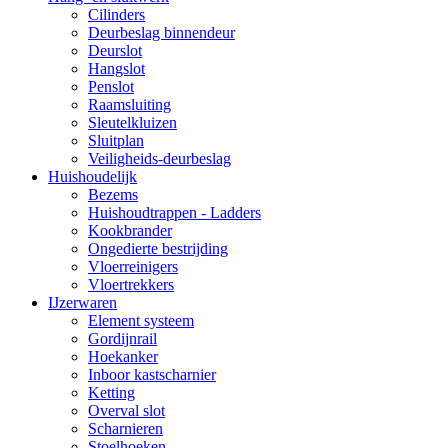
Cilinders
Deurbeslag binnendeur
Deurslot
Hangslot
Penslot
Raamsluiting
Sleutelkluizen
Sluitplan
Veiligheids-deurbeslag
Huishoudelijk
Bezems
Huishoudtrappen - Ladders
Kookbrander
Ongedierte bestrijding
Vloerreinigers
Vloertrekkers
IJzerwaren
Element systeem
Gordijnrail
Hoekanker
Inboor kastscharnier
Ketting
Overval slot
Scharnieren
Stoelhoeken