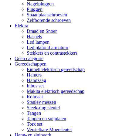
Nagelpluggen
Pluggen
Spaanplaatschroeven
Zelfborende schroeven
Elektra
Draad en Snoer
Haspels
Led lampen
Led plafond armatuur
Stekkers en contrastekkers
Geen categorie
Gereedschappen
Einhell elektrisch gereedschap
Hamers
Handzaag
Inbus set
Makita elektrisch gereedschap
Rolmaat
Stanley messen
Steek-ring sleutel
Tangen
Tappen en snijplaten
Torx set
Verstelbare Moersleutel
Hang- en sluitwerk