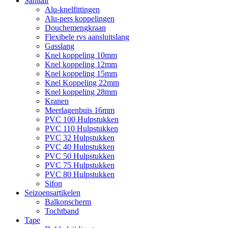
Sanitair
Alu-knelfittingen
Alu-pers koppelingen
Douchemengkraan
Flexibele rvs aansluitslang
Gasslang
Knel koppeling 10mm
Knel koppeling 12mm
Knel koppeling 15mm
Knel Koppeling 22mm
Knel koppeling 28mm
Kranen
Meerlagenbuis 16mm
PVC 100 Hulpstukken
PVC 110 Hulpstukken
PVC 32 Hulpstukken
PVC 40 Hulpstukken
PVC 50 Hulpstukken
PVC 75 Hulpstukken
PVC 80 Hulpstukken
Sifon
Seizoensartikelen
Balkonscherm
Tochtband
Tape