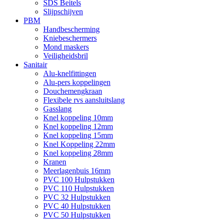
SDS Beitels
Slijpschijven
PBM
Handbescherming
Kniebeschermers
Mond maskers
Veiligheidsbril
Sanitair
Alu-knelfittingen
Alu-pers koppelingen
Douchemengkraan
Flexibele rvs aansluitslang
Gasslang
Knel koppeling 10mm
Knel koppeling 12mm
Knel koppeling 15mm
Knel Koppeling 22mm
Knel koppeling 28mm
Kranen
Meerlagenbuis 16mm
PVC 100 Hulpstukken
PVC 110 Hulpstukken
PVC 32 Hulpstukken
PVC 40 Hulpstukken
PVC 50 Hulpstukken