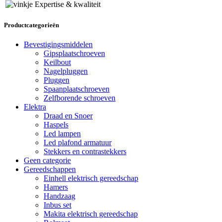
Expertise & kwaliteit
Productcategorieën
Bevestigingsmiddelen
Gipsplaatschroeven
Keilbout
Nagelpluggen
Pluggen
Spaanplaatschroeven
Zelfborende schroeven
Elektra
Draad en Snoer
Haspels
Led lampen
Led plafond armatuur
Stekkers en contrastekkers
Geen categorie
Gereedschappen
Einhell elektrisch gereedschap
Hamers
Handzaag
Inbus set
Makita elektrisch gereedschap