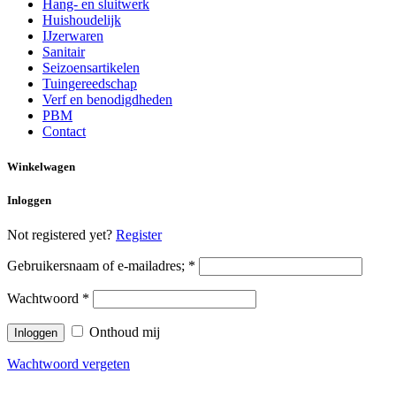
Hang- en sluitwerk
Huishoudelijk
IJzerwaren
Sanitair
Seizoensartikelen
Tuingereedschap
Verf en benodigdheden
PBM
Contact
Winkelwagen
Inloggen
Not registered yet?
Register
Gebruikersnaam of e-mailadres;
*
Wachtwoord
*
Onthoud mij
Wachtwoord vergeten