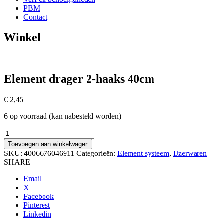
PBM
Contact
Winkel
Element drager 2-haaks 40cm
€
2,45
6 op voorraad (kan nabesteld worden)
Element
drager
Toevoegen aan winkelwagen
2-
SKU:
4006676046911
Categorieën:
Element systeem
,
IJzerwaren
haaks
SHARE
40cm
aantal
Email
X
Facebook
Pinterest
Linkedin