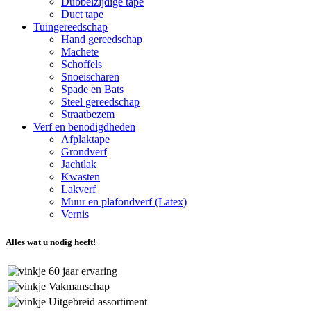
Dubbelzijdige tape
Duct tape
Tuingereedschap
Hand gereedschap
Machete
Schoffels
Snoeischaren
Spade en Bats
Steel gereedschap
Straatbezem
Verf en benodigdheden
Afplaktape
Grondverf
Jachtlak
Kwasten
Lakverf
Muur en plafondverf (Latex)
Vernis
Alles wat u nodig heeft!
60 jaar ervaring
Vakmanschap
Uitgebreid assortiment