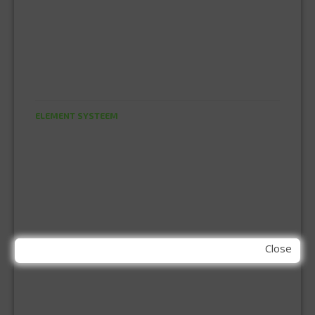
HUISHOUDTRAPPEN - LADDERS
KOOKBRANDER
ONGEDIERTE BESTRIJDING
VLOERREINIGERS
VLOERTREKKERS
IJZERWAREN
ELEMENT SYSTEEM
GORDIJNRAIL
HOEKANKER
INBOOR KASTSCHARNIER
KETTING
OVERVAL SLOT
SCHARNIEREN
STOELHOEKEN
Close
KIT EN LIJMEN
ACRYL KIT
GLAS EN DAK KIT
MONTAGE KIT EN LIJM