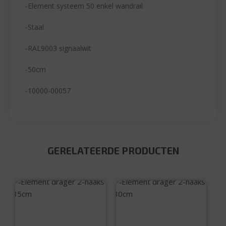
-Element systeem 50 enkel wandrail
-Staal
-RAL9003 signaalwit
-50cm
-10000-00057
GERELATEERDE PRODUCTEN
Element drager 2-
Element drager 2-
haaks 35cm
haaks 30cm