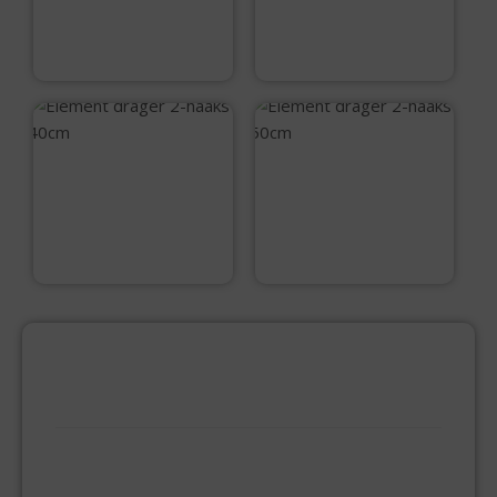
€
2,15
€
1,85
Element drager 2-
Element drager 2-
haaks 40cm
haaks 50cm
€
2,45
€
4,75
PRODUCTCATEGORIEËN
BEVESTIGINGSMIDDELEN
GIPSPLAATSCHROEVEN
KEILBOUT