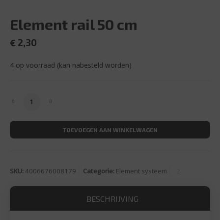
Element rail 50 cm
€
2,30
4 op voorraad (kan nabesteld worden)
Element rail 50 cm aantal
TOEVOEGEN AAN WINKELWAGEN
SKU:
4006676008179
Categorie:
Element systeem
BESCHRIJVING