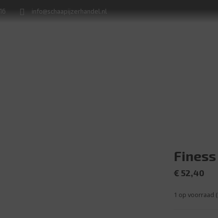
716
info@schaapijzerhandel.nl
Winkel
Machine verhuur
Naamborden en huisnummerplaten
Finess
€
52,40
1 op voorraad 