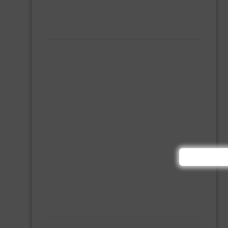
MONTAGE KIT EN LIJM
SILICONENKIT
MACHINE TOEBEHOREN
BITS
BOREN
BETONBOREN
HOUTSPIRAALBOREN
SDS-BOREN
BOVENFREZEN
DECOUPEERZAAGBLADEN
DIAMANT TEGELBOREN
DIAMANTSCHIJF
GATZAGEN + ADAPTERS
RECIPROZAAGBLADEN
SDS BEITELS
SLIJPSCHIJVEN
PBM