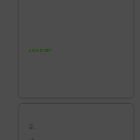
SPADE EN BATS
STEEL GEREEDSCHAP
STRAATBEZEM
VERF EN BENODIGDHEDEN
AFPLAKTAPE
GRONDVERF
JACHTLAK
KWASTEN
LAKVERF
MUUR EN PLAFONDVERF (LATEX)
VERNIS
ALLES WAT U NODIG HEEFT!
60 JAAR ERVARING