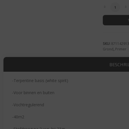
Finess Gron
SKU:
87114291
Grond
,
Primer
BESCHRI
-Terpentine basis (white spirit)
-Voor binnen en buiten
-Vochtregulerend
-40m2
-Stofdroog na 2 uur, bij 23gr