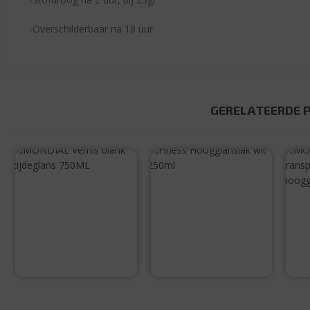
-Overschilderbaar na 18 uur
GERELATEERDE 
MONDIAL Vernis
Finess
blank zijdeglans
Hoogglanslak
750ML
wit 250ml
€
16,60
€
12,15