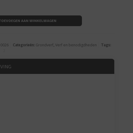
dverf wit 2,5L aantal
TOEVOEGEN AAN WINKELWAGEN
30026
Categorieën:
Grondverf
,
Verf en benodigdheden
Tags:
JVING