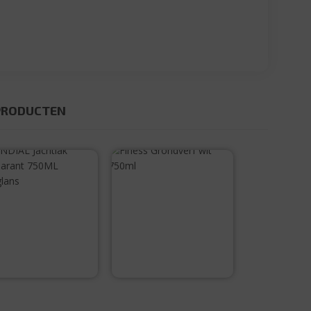
PRODUCTEN
Finess
Grondverf wit
MONDIAL
750ml
Jachtlak
transparant
750ML
€
19,95
hoogglans
€
18,35