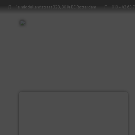
1e middellandstraat 32B, 3014 BE Rotterdam
010 - 43 63 
Sleutels bijmaken
Sloten service
PRODUCTCATEGORIEËN
BEVESTIGINGSMIDDELEN
GIPSPLAATSCHROEVEN
KEILBOUT