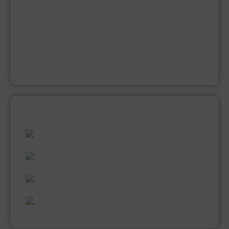
GRONDVERF
JACHTLAK
KWASTEN
LAKVERF
MUUR EN PLAFONDVERF (LATEX)
VERNIS
ALLES WAT U NODIG HEEFT!
60 JAAR ERVARING
VAKMANSCHAP
UITGEBREID ASSORTIMENT
EXPERTISE & KWALITEIT