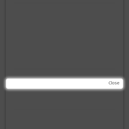
ELEMENT SYSTEEM
GORDIJNRAIL
HOEKANKER
INBOOR KASTSCHARNIER
KETTING
OVERVAL SLOT
SCHARNIEREN
STOELHOEKEN
KIT EN LIJMEN
ACRYL KIT
GLAS EN DAK KIT
Close
MONTAGE KIT EN LIJM
SILICONENKIT
MACHINE TOEBEHOREN
BITS
BOREN