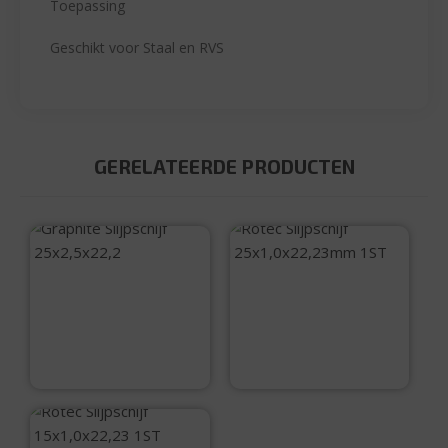
Toepassing
Geschikt voor Staal en RVS
GERELATEERDE PRODUCTEN
Graphite Slijpschijf
Rotec Slijpschijf
125×2,5×22,2
125×1,0x22,23mm
1ST
€
2,50
€
2,80