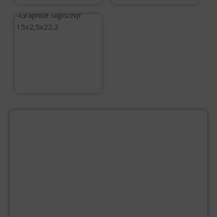
Graphite Slijpschijf
115×2,5×22,2
€
2,50
PRODUCTCATEGORIEËN
BEVESTIGINGSMIDDELEN
GIPSPLAATSCHROEVEN
KEILBOUT
NAGELPLUGGEN
PLUGGEN
SPAANPLAATSCHROEVEN