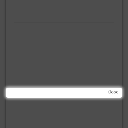
VLOERREINIGERS
VLOERTREKKERS
IJZERWAREN
ELEMENT SYSTEEM
GORDIJNRAIL
HOEKANKER
INBOOR KASTSCHARNIER
KETTING
OVERVAL SLOT
SCHARNIEREN
STOELHOEKEN
KIT EN LIJMEN
Close
ACRYL KIT
GLAS EN DAK KIT
MONTAGE KIT EN LIJM
SILICONENKIT
MACHINE TOEBEHOREN