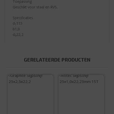
Toepassing
Geschikt voor staal en RVS.
Specificaties
d
115
1
b1,0
d
22,2
6
GERELATEERDE PRODUCTEN
Graphite Slijpschijf
Rotec Slijpschijf
125×2,5×22,2
125×1,0x22,23mm
1ST
€
2,50
€
2,80