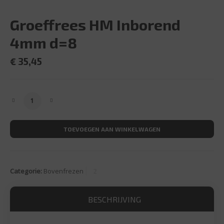
Groeffrees HM Inborend
4mm d=8
€
35,45
Groeffrees HM Inborend 4mm d=8 aantal
TOEVOEGEN AAN WINKELWAGEN
Categorie:
Bovenfrezen
BESCHRIJVING