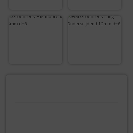
€
50,60
€
40,05
Groeffrees HM
HM Groeffrees
Inborend 3mm d=6
Lang
Ondersnijdend
12mm d=6
€
35,45
€
53,05
PRODUCTCATEGORIEËN
BEVESTIGINGSMIDDELEN
GIPSPLAATSCHROEVEN
KEILBOUT
NAGELPLUGGEN
PLUGGEN