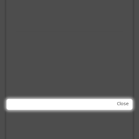
ONGEDIERTE BESTRIJDING
VLOERREINIGERS
VLOERTREKKERS
IJZERWAREN
ELEMENT SYSTEEM
GORDIJNRAIL
HOEKANKER
INBOOR KASTSCHARNIER
KETTING
OVERVAL SLOT
SCHARNIEREN
STOELHOEKEN
KIT EN LIJMEN
Close
ACRYL KIT
GLAS EN DAK KIT
MONTAGE KIT EN LIJM
SILICONENKIT