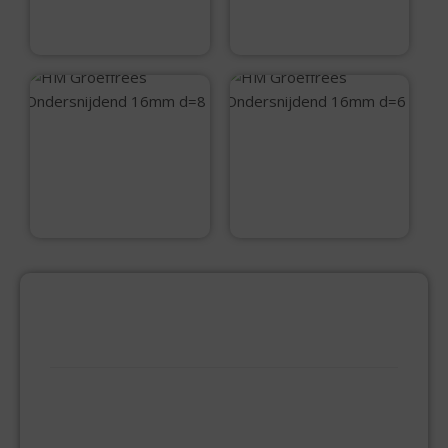
€
46,50
€
53,05
HM Groeffrees
HM Groeffrees
Ondersnijdend
Ondersnijdend
16mm d=8
16mm d=6
€
50,60
€
50,60
PRODUCTCATEGORIEËN
BEVESTIGINGSMIDDELEN
GIPSPLAATSCHROEVEN
KEILBOUT
NAGELPLUGGEN