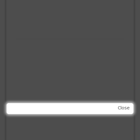
KOOKBRANDER
ONGEDIERTE BESTRIJDING
VLOERREINIGERS
VLOERTREKKERS
IJZERWAREN
ELEMENT SYSTEEM
GORDIJNRAIL
HOEKANKER
INBOOR KASTSCHARNIER
KETTING
OVERVAL SLOT
SCHARNIEREN
STOELHOEKEN
KIT EN LIJMEN
Close
ACRYL KIT
GLAS EN DAK KIT
MONTAGE KIT EN LIJM
SILICONENKIT