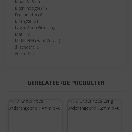
Maat D=8mm
B (snijhoogte) 19
D (diameter) 8
L (lengte) 51
Lager Geen Geleiding
Mat HM
MsMt HM (HardMetaal)
d (schacht) 6
Vorm Recht
GERELATEERDE PRODUCTEN
HM Groeffrees
HM Groeffrees
Ondersnijdend
Lang
14mm d=6
Ondersnijdend
12mm d=8