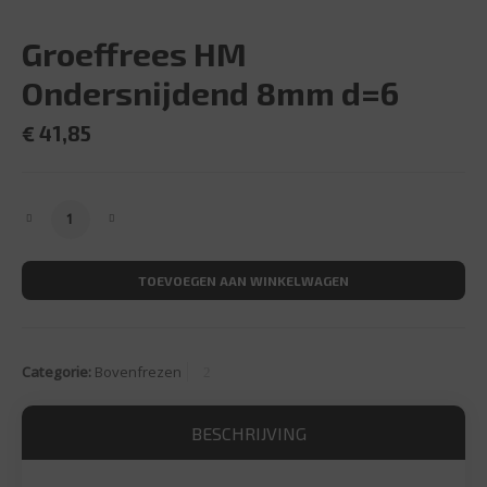
Groeffrees HM
Ondersnijdend 8mm d=6
€
41,85
Groeffrees HM Ondersnijdend 8mm d=6 aantal
TOEVOEGEN AAN WINKELWAGEN
Categorie:
Bovenfrezen
BESCHRIJVING