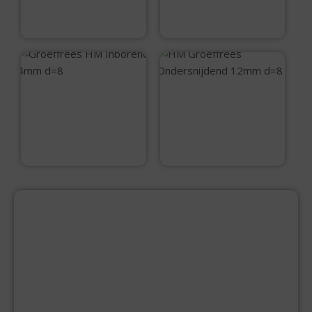
€
38,40
€
36,55
Groeffrees HM
HM Groeffrees
Inborend 4mm d=8
Ondersnijdend
12mm d=8
€
35,45
€
50,50
PRODUCTCATEGORIEËN
BEVESTIGINGSMIDDELEN
GIPSPLAATSCHROEVEN
KEILBOUT
NAGELPLUGGEN