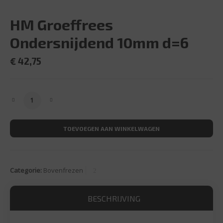
HM Groeffrees
Ondersnijdend 10mm d=6
€
42,75
HM Groeffrees Ondersnijdend 10mm d=6 aantal
TOEVOEGEN AAN WINKELWAGEN
Categorie:
Bovenfrezen
BESCHRIJVING