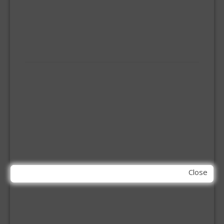
KOOKBRANDER
ONGEDIERTE BESTRIJDING
VLOERREINIGERS
VLOERTREKKERS
IJZERWAREN
ELEMENT SYSTEEM
GORDIJNRAIL
HOEKANKER
INBOOR KASTSCHARNIER
KETTING
OVERVAL SLOT
SCHARNIEREN
STOELHOEKEN
KIT EN LIJMEN
Close
ACRYL KIT
GLAS EN DAK KIT
MONTAGE KIT EN LIJM
SILICONENKIT