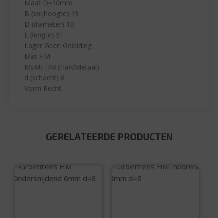
Maat D=10mm
B (snijhoogte) 19
D (diameter) 10
L (lengte) 51
Lager Geen Geleiding
Mat HM
MsMt HM (HardMetaal)
d (schacht) 6
Vorm Recht
GERELATEERDE PRODUCTEN
Groeffrees HM
Groeffrees HM
Ondersnijdend
Inborend 5mm d=6
6mm d=6