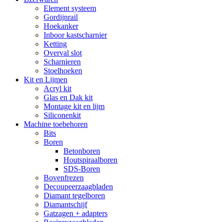
Element systeem
Gordijnrail
Hoekanker
Inboor kastscharnier
Ketting
Overval slot
Scharnieren
Stoelhoeken
Kit en Lijmen
Acryl kit
Glas en Dak kit
Montage kit en lijm
Siliconenkit
Machine toebehoren
Bits
Boren
Betonboren
Houtspiraalboren
SDS-Boren
Bovenfrezen
Decoupeerzaagbladen
Diamant tegelboren
Diamantschijf
Gatzagen + adapters