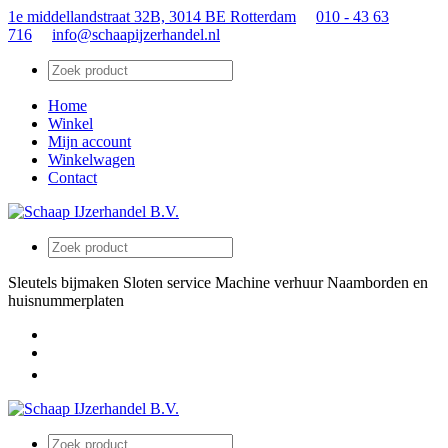
1e middellandstraat 32B, 3014 BE Rotterdam
010 - 43 63
716
info@schaapijzerhandel.nl
Home
Winkel
Mijn account
Winkelwagen
Contact
Sleutels bijmaken
Sloten service
Machine verhuur
Naamborden en
huisnummerplaten