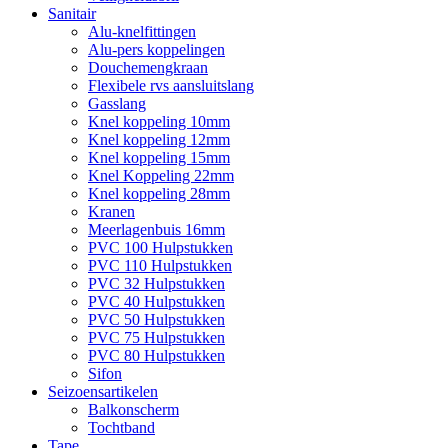
Sanitair
Alu-knelfittingen
Alu-pers koppelingen
Douchemengkraan
Flexibele rvs aansluitslang
Gasslang
Knel koppeling 10mm
Knel koppeling 12mm
Knel koppeling 15mm
Knel Koppeling 22mm
Knel koppeling 28mm
Kranen
Meerlagenbuis 16mm
PVC 100 Hulpstukken
PVC 110 Hulpstukken
PVC 32 Hulpstukken
PVC 40 Hulpstukken
PVC 50 Hulpstukken
PVC 75 Hulpstukken
PVC 80 Hulpstukken
Sifon
Seizoensartikelen
Balkonscherm
Tochtband
Tape