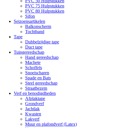
PVC 50 Hulpstukken
PVC 75 Hulpstukken
PVC 80 Hulpstukken
Sifon
Seizoensartikelen
Balkonscherm
Tochtband
Tape
Dubbelzijdige tape
Duct tape
Tuingereedschap
Hand gereedschap
Machete
Schoffels
Snoeischaren
Spade en Bats
Steel gereedschap
Straatbezem
Verf en benodigdheden
Afplaktape
Grondverf
Jachtlak
Kwasten
Lakverf
Muur en plafondverf (Latex)