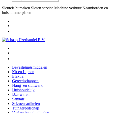
Sleutels bijmaken
Sloten service
Machine verhuur
Naamborden en
huisnummerplaten
Bevestigingsmiddelen
Kit en Lijmen
Elektra
Gereedschappen
Hang- en sluitwerk
Huishoudelijk
IJzerwaren
Sanitair
Seizoensartikelen
Tuingereedschap
Verf en benodigdheden