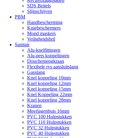
Reciprozaagbladen
SDS Beitels
Slijpschijven
PBM
Handbescherming
Kniebeschermers
Mond maskers
Veiligheidsbril
Sanitair
Alu-knelfittingen
Alu-pers koppelingen
Douchemengkraan
Flexibele rvs aansluitslang
Gasslang
Knel koppeling 10mm
Knel koppeling 12mm
Knel koppeling 15mm
Knel Koppeling 22mm
Knel koppeling 28mm
Kranen
Meerlagenbuis 16mm
PVC 100 Hulpstukken
PVC 110 Hulpstukken
PVC 32 Hulpstukken
PVC 40 Hulpstukken