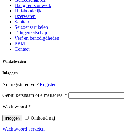
Hang- en sluitwerk
Huishoudelijk
IJzerwaren
Sanitair
Seizoensartikelen
Tuingereedschap
Verf en benodigdheden
PBM
Contact
Winkelwagen
Inloggen
Not registered yet?
Register
Gebruikersnaam of e-mailadres;
*
Wachtwoord
*
Onthoud mij
Wachtwoord vergeten