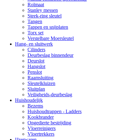
Rolmaat
Stanley messen
Steek-ring sleutel
Tangen
Tappen en snijplaten
Torx set
Verstelbare Moersleutel
Hang- en sluitwerk
Cilinders
Deurbeslag binnendeur
Deurslot
Hangslot
Penslot
Raamsluiting
Sleutelkluizen
Sluitplan
Veiligheids-deurbeslag
Huishoudelijk
Bezems
Huishoudtrappen - Ladders
Kookbrander
Ongedierte bestrijding
Vloerreinigers
Vloertrekkers
IJzerwaren