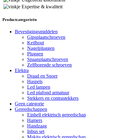
Expertise & kwaliteit
Productcategorieën
Bevestigingsmiddelen
Gipsplaatschroeven
Keilbout
Nagelpluggen
Pluggen
Spaanplaatschroeven
Zelfborende schroeven
Elektra
Draad en Snoer
Haspels
Led lampen
Led plafond armatuur
Stekkers en contrastekkers
Geen categorie
Gereedschappen
Einhell elektrisch gereedschap
Hamers
Handzaag
Inbus set
Makita elektrisch gereedschap