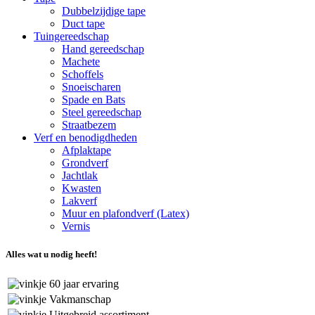
Dubbelzijdige tape
Duct tape
Tuingereedschap
Hand gereedschap
Machete
Schoffels
Snoeischaren
Spade en Bats
Steel gereedschap
Straatbezem
Verf en benodigdheden
Afplaktape
Grondverf
Jachtlak
Kwasten
Lakverf
Muur en plafondverf (Latex)
Vernis
Alles wat u nodig heeft!
60 jaar ervaring
Vakmanschap
Uitgebreid assortiment