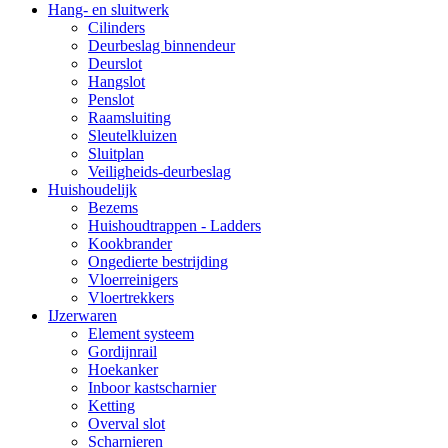
Hang- en sluitwerk
Cilinders
Deurbeslag binnendeur
Deurslot
Hangslot
Penslot
Raamsluiting
Sleutelkluizen
Sluitplan
Veiligheids-deurbeslag
Huishoudelijk
Bezems
Huishoudtrappen - Ladders
Kookbrander
Ongedierte bestrijding
Vloerreinigers
Vloertrekkers
IJzerwaren
Element systeem
Gordijnrail
Hoekanker
Inboor kastscharnier
Ketting
Overval slot
Scharnieren