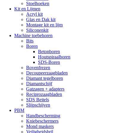
Stoelhoeken
Kit en Lijmen
Acryl kit
Glas en Dak kit
Montage kit en lijm
Siliconenkit
Machine toebehoren
Bits
Boren
Betonboren
Houtspiraalboren
SDS-Boren
Bovenfrezen
Decoupeerzaagbladen
Diamant tegelboren
Diamantschijf
Gatzagen + adapters
Reciprozaagbladen
SDS Beitels
Slijpschijven
PBM
Handbescherming
Kniebeschermers
Mond maskers
Veiligheidsbril