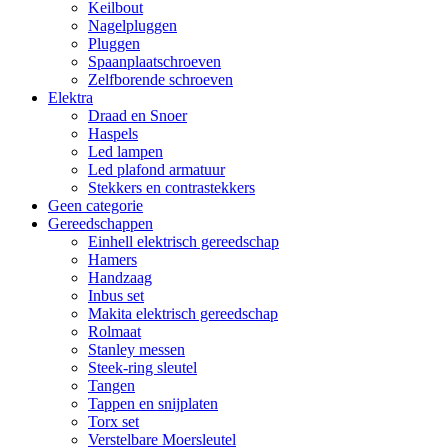
Keilbout
Nagelpluggen
Pluggen
Spaanplaatschroeven
Zelfborende schroeven
Elektra
Draad en Snoer
Haspels
Led lampen
Led plafond armatuur
Stekkers en contrastekkers
Geen categorie
Gereedschappen
Einhell elektrisch gereedschap
Hamers
Handzaag
Inbus set
Makita elektrisch gereedschap
Rolmaat
Stanley messen
Steek-ring sleutel
Tangen
Tappen en snijplaten
Torx set
Verstelbare Moersleutel