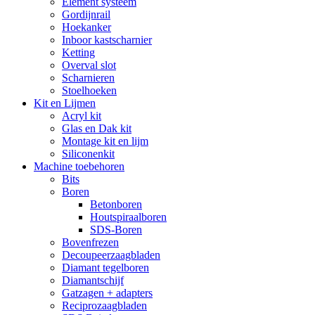
Element systeem
Gordijnrail
Hoekanker
Inboor kastscharnier
Ketting
Overval slot
Scharnieren
Stoelhoeken
Kit en Lijmen
Acryl kit
Glas en Dak kit
Montage kit en lijm
Siliconenkit
Machine toebehoren
Bits
Boren
Betonboren
Houtspiraalboren
SDS-Boren
Bovenfrezen
Decoupeerzaagbladen
Diamant tegelboren
Diamantschijf
Gatzagen + adapters
Reciprozaagbladen