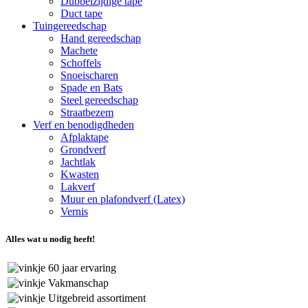
Dubbelzijdige tape
Duct tape
Tuingereedschap
Hand gereedschap
Machete
Schoffels
Snoeischaren
Spade en Bats
Steel gereedschap
Straatbezem
Verf en benodigdheden
Afplaktape
Grondverf
Jachtlak
Kwasten
Lakverf
Muur en plafondverf (Latex)
Vernis
Alles wat u nodig heeft!
60 jaar ervaring
Vakmanschap
Uitgebreid assortiment