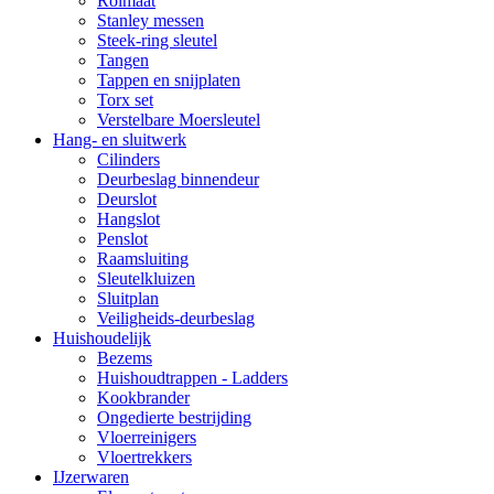
Rolmaat
Stanley messen
Steek-ring sleutel
Tangen
Tappen en snijplaten
Torx set
Verstelbare Moersleutel
Hang- en sluitwerk
Cilinders
Deurbeslag binnendeur
Deurslot
Hangslot
Penslot
Raamsluiting
Sleutelkluizen
Sluitplan
Veiligheids-deurbeslag
Huishoudelijk
Bezems
Huishoudtrappen - Ladders
Kookbrander
Ongedierte bestrijding
Vloerreinigers
Vloertrekkers
IJzerwaren