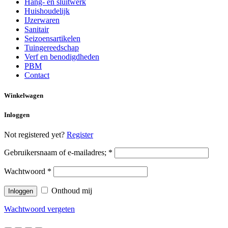
Hang- en sluitwerk
Huishoudelijk
IJzerwaren
Sanitair
Seizoensartikelen
Tuingereedschap
Verf en benodigdheden
PBM
Contact
Winkelwagen
Inloggen
Not registered yet?
Register
Gebruikersnaam of e-mailadres;
*
Wachtwoord
*
Onthoud mij
Wachtwoord vergeten