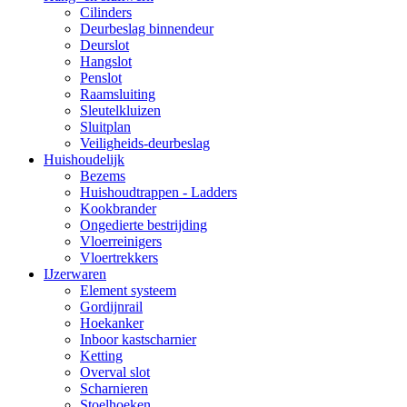
Cilinders
Deurbeslag binnendeur
Deurslot
Hangslot
Penslot
Raamsluiting
Sleutelkluizen
Sluitplan
Veiligheids-deurbeslag
Huishoudelijk
Bezems
Huishoudtrappen - Ladders
Kookbrander
Ongedierte bestrijding
Vloerreinigers
Vloertrekkers
IJzerwaren
Element systeem
Gordijnrail
Hoekanker
Inboor kastscharnier
Ketting
Overval slot
Scharnieren
Stoelhoeken