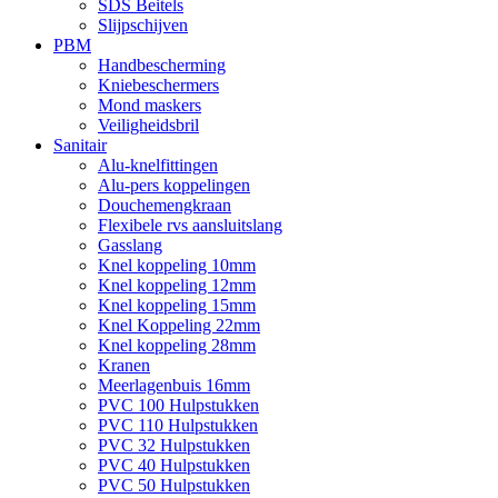
SDS Beitels
Slijpschijven
PBM
Handbescherming
Kniebeschermers
Mond maskers
Veiligheidsbril
Sanitair
Alu-knelfittingen
Alu-pers koppelingen
Douchemengkraan
Flexibele rvs aansluitslang
Gasslang
Knel koppeling 10mm
Knel koppeling 12mm
Knel koppeling 15mm
Knel Koppeling 22mm
Knel koppeling 28mm
Kranen
Meerlagenbuis 16mm
PVC 100 Hulpstukken
PVC 110 Hulpstukken
PVC 32 Hulpstukken
PVC 40 Hulpstukken
PVC 50 Hulpstukken