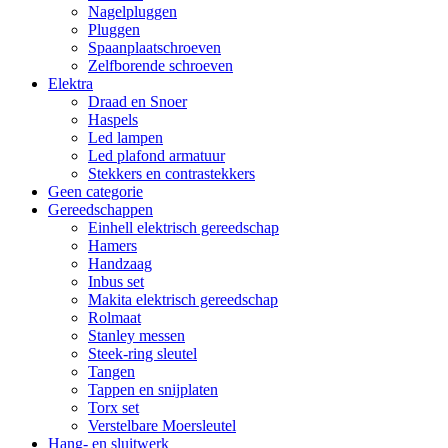
Nagelpluggen
Pluggen
Spaanplaatschroeven
Zelfborende schroeven
Elektra
Draad en Snoer
Haspels
Led lampen
Led plafond armatuur
Stekkers en contrastekkers
Geen categorie
Gereedschappen
Einhell elektrisch gereedschap
Hamers
Handzaag
Inbus set
Makita elektrisch gereedschap
Rolmaat
Stanley messen
Steek-ring sleutel
Tangen
Tappen en snijplaten
Torx set
Verstelbare Moersleutel
Hang- en sluitwerk