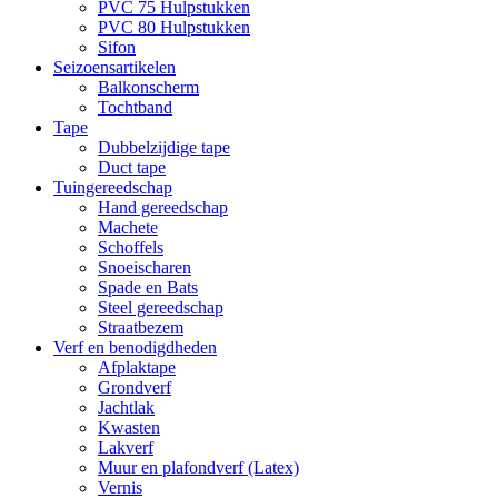
PVC 75 Hulpstukken
PVC 80 Hulpstukken
Sifon
Seizoensartikelen
Balkonscherm
Tochtband
Tape
Dubbelzijdige tape
Duct tape
Tuingereedschap
Hand gereedschap
Machete
Schoffels
Snoeischaren
Spade en Bats
Steel gereedschap
Straatbezem
Verf en benodigdheden
Afplaktape
Grondverf
Jachtlak
Kwasten
Lakverf
Muur en plafondverf (Latex)
Vernis