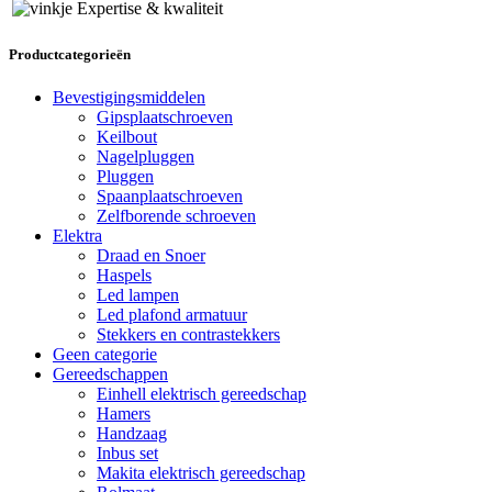
Expertise & kwaliteit
Productcategorieën
Bevestigingsmiddelen
Gipsplaatschroeven
Keilbout
Nagelpluggen
Pluggen
Spaanplaatschroeven
Zelfborende schroeven
Elektra
Draad en Snoer
Haspels
Led lampen
Led plafond armatuur
Stekkers en contrastekkers
Geen categorie
Gereedschappen
Einhell elektrisch gereedschap
Hamers
Handzaag
Inbus set
Makita elektrisch gereedschap