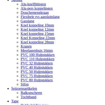
Alu-knelfittingen
Alu-pers koppelingen
Douchemengkraan
Flexibele rvs aansluitslang
Gasslang
Knel koppeling 10mm
Knel koppeling 12mm
Knel koppeling 15mm
Knel Koppeling 22mm
Knel koppeling 28mm
Kranen
Meerlagenbuis 16mm
PVC 100 Hulpstukken
PVC 110 Hulpstukken
PVC 32 Hulpstukken
PVC 40 Hulpstukken
PVC 50 Hulpstukken
PVC 75 Hulpstukken
PVC 80 Hulpstukken
Sifon
Seizoensartikelen
Balkonscherm
Tochtband
Tape