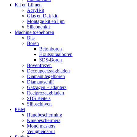
Kit en Lijmen
Acryl kit
Glas en Dak kit
Montage kit en lijm
Siliconenkit
Machine toebehoren
Bits
Boren
Betonboren
Houtspiraalboren
SDS-Boren
Bovenfrezen
Decoupeerzaagbladen
Diamant tegelboren
Diamantschijf
Gatzagen + adapters
Reciprozaagbladen
SDS Beitels
Slijpschijven
PBM
Handbescherming
Kniebeschermers
Mond maskers
Veiligheidsbril
Sanitair