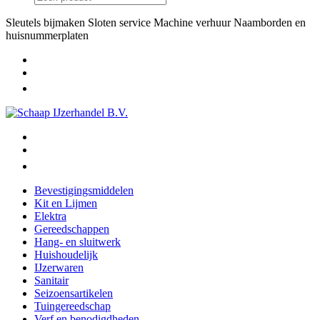
Sleutels bijmaken
Sloten service
Machine verhuur
Naamborden en
huisnummerplaten
Bevestigingsmiddelen
Kit en Lijmen
Elektra
Gereedschappen
Hang- en sluitwerk
Huishoudelijk
IJzerwaren
Sanitair
Seizoensartikelen
Tuingereedschap
Verf en benodigdheden