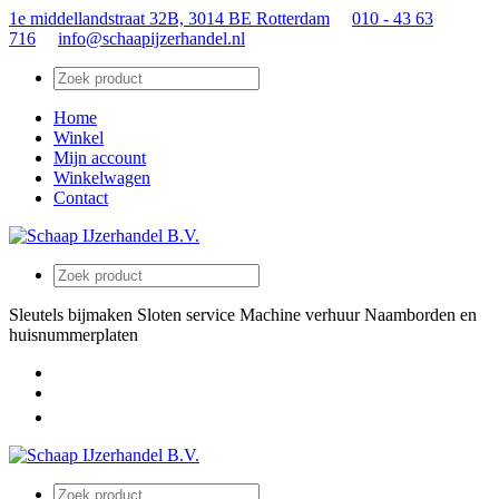
1e middellandstraat 32B, 3014 BE Rotterdam
010 - 43 63
716
info@schaapijzerhandel.nl
Home
Winkel
Mijn account
Winkelwagen
Contact
Sleutels bijmaken
Sloten service
Machine verhuur
Naamborden en
huisnummerplaten