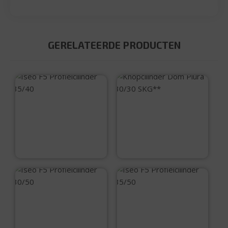
GERELATEERDE PRODUCTEN
Iseo F5
Knopcilinder Dom
Profielcilinder
Plura 30/30 SKG**
35/40
€
29,25
€
49,95
Iseo F5
Iseo F5
Profielcilinder
Profielcilinder
30/50
35/50