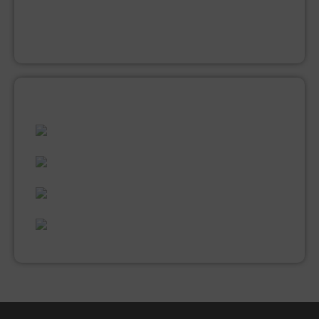
LAKVERF
MUUR EN PLAFONDVERF (LATEX)
VERNIS
ALLES WAT U NODIG HEEFT!
60 JAAR ERVARING
VAKMANSCHAP
UITGEBREID ASSORTIMENT
EXPERTISE & KWALITEIT