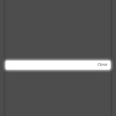
INBOOR KASTSCHARNIER
KETTING
OVERVAL SLOT
SCHARNIEREN
STOELHOEKEN
KIT EN LIJMEN
ACRYL KIT
GLAS EN DAK KIT
MONTAGE KIT EN LIJM
Close
SILICONENKIT
MACHINE TOEBEHOREN
BITS
BOREN
BETONBOREN
HOUTSPIRAALBOREN
SDS-BOREN
BOVENFREZEN