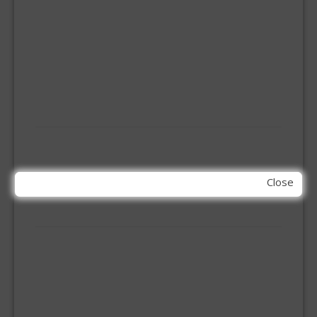
HOEKANKER
INBOOR KASTSCHARNIER
KETTING
OVERVAL SLOT
SCHARNIEREN
STOELHOEKEN
KIT EN LIJMEN
ACRYL KIT
GLAS EN DAK KIT
MONTAGE KIT EN LIJM
Close
SILICONENKIT
MACHINE TOEBEHOREN
BITS
BOREN
BETONBOREN
HOUTSPIRAALBOREN
SDS-BOREN