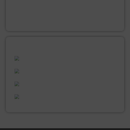
KWASTEN
LAKVERF
MUUR EN PLAFONDVERF (LATEX)
VERNIS
ALLES WAT U NODIG HEEFT!
60 JAAR ERVARING
VAKMANSCHAP
UITGEBREID ASSORTIMENT
EXPERTISE & KWALITEIT