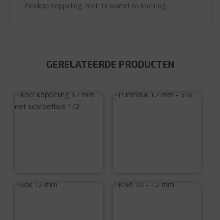
Eindkap koppeling, met 1x wartel en knelring
GERELATEERDE PRODUCTEN
Puntstuk 12 mm –
3/8
Knel koppeling 12
mm met schroefbus
1/2
€
3,25
€
3,25
Sok 12 mm
Knie 10 – 12 mm