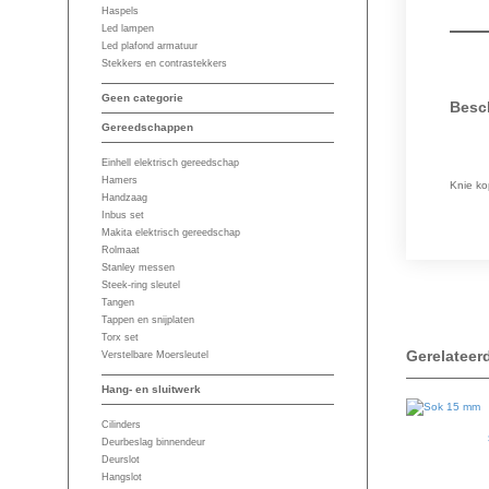
Haspels
Led lampen
Led plafond armatuur
Stekkers en contrastekkers
Geen categorie
Besch
Gereedschappen
Einhell elektrisch gereedschap
Hamers
Knie ko
Handzaag
Inbus set
Makita elektrisch gereedschap
Rolmaat
Stanley messen
Steek-ring sleutel
Tangen
Tappen en snijplaten
Torx set
Gerelateer
Verstelbare Moersleutel
Hang- en sluitwerk
Cilinders
Deurbeslag binnendeur
Deurslot
Hangslot