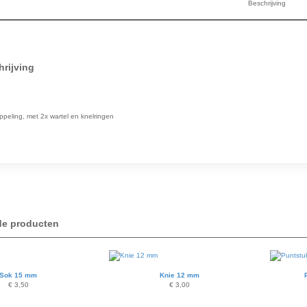
Beschrijving
rijving
ppeling, met 2x wartel en knelringen
de producten
Sok 15 mm
Knie 12 mm
€
3,50
€
3,00