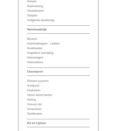
Penslot
Raamsluiting
Sleutelkluizen
Sluitplan
Veiligheids-deurbeslag
Huishoudelijk
Bezems
Huishoudtrappen - Ladders
Kookbrander
Ongedierte bestrijding
Vloerreinigers
Vloertrekkers
IJzerwaren
Element systeem
Gordijnrail
Hoekanker
Inboor kastscharnier
Ketting
Overval slot
Scharnieren
Stoelhoeken
Kit en Lijmen