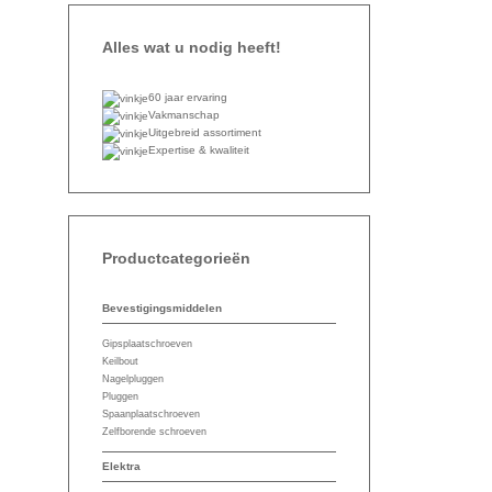
Alles wat u nodig heeft!
60 jaar ervaring
Vakmanschap
Uitgebreid assortiment
Expertise & kwaliteit
Productcategorieën
Bevestigingsmiddelen
Gipsplaatschroeven
Keilbout
Nagelpluggen
Pluggen
Spaanplaatschroeven
Zelfborende schroeven
Elektra