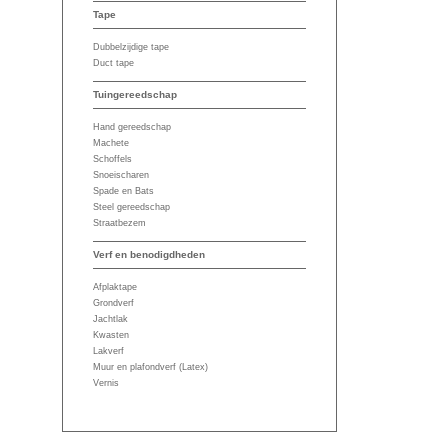
Tape
Dubbelzijdige tape
Duct tape
Tuingereedschap
Hand gereedschap
Machete
Schoffels
Snoeischaren
Spade en Bats
Steel gereedschap
Straatbezem
Verf en benodigdheden
Afplaktape
Grondverf
Jachtlak
Kwasten
Lakverf
Muur en plafondverf (Latex)
Vernis