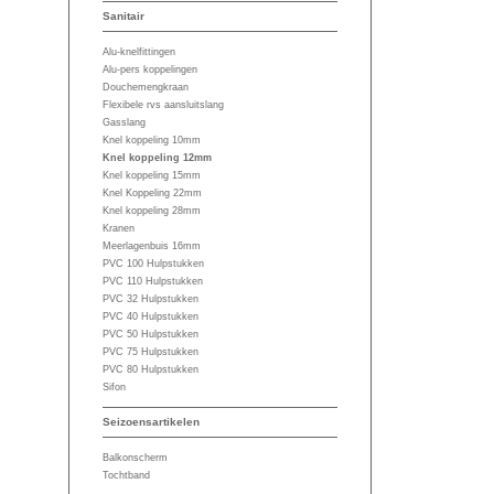
Sanitair
Alu-knelfittingen
Alu-pers koppelingen
Douchemengkraan
Flexibele rvs aansluitslang
Gasslang
Knel koppeling 10mm
Knel koppeling 12mm
Knel koppeling 15mm
Knel Koppeling 22mm
Knel koppeling 28mm
Kranen
Meerlagenbuis 16mm
PVC 100 Hulpstukken
PVC 110 Hulpstukken
PVC 32 Hulpstukken
PVC 40 Hulpstukken
PVC 50 Hulpstukken
PVC 75 Hulpstukken
PVC 80 Hulpstukken
Sifon
Seizoensartikelen
Balkonscherm
Tochtband