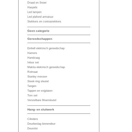
Draad en Snoer
Haspels
Led lampen
Led plafond armatuur
Stekkers en contrastekkers
Geen categorie
Gereedschappen
Einhell elektrisch gereedschap
Hamers
Handzaag
Inbus set
Makita elektrisch gereedschap
Rolmaat
Stanley messen
Steek-ring sleutel
Tangen
Tappen en snijplaten
Torx set
Verstelbare Moersleutel
Hang- en sluitwerk
Cilinders
Deurbeslag binnendeur
Deurslot