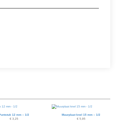
Puntstuk 12 mm – 1/2
Muurplaat knel 15 mm – 1/2
€
3,25
€
5,95