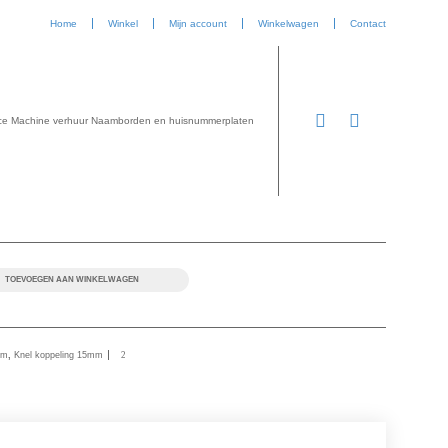
Home
Winkel
Mijn account
Winkelwagen
Contact
ce
Machine verhuur
Naamborden en huisnummerplaten
TOEVOEGEN AAN WINKELWAGEN
mm
,
Knel koppeling 15mm