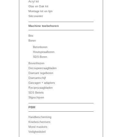
Acryl kit
Glas en Dak kit
Montage kit en lijm
Siliconenkit
Machine toebehoren
Bits
Boren
Betonboren
Houtspiraalboren
SDS-Boren
Bovenfrezen
Decoupeerzaagbladen
Diamant tegelboren
Diamantschijf
Gatzagen + adapters
Reciprozaagbladen
SDS Beitels
Slijpschijven
PBM
Handbescherming
Kniebeschermers
Mond maskers
Veiligheidsbril