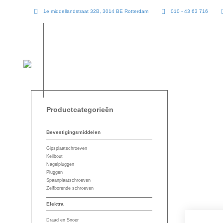
1e middellandstraat 32B, 3014 BE Rotterdam
010 - 43 63 716
Productcategorieën
Bevestigingsmiddelen
Gipsplaatschroeven
Keilbout
Nagelpluggen
Pluggen
Spaanplaatschroeven
Zelfborende schroeven
Elektra
Draad en Snoer