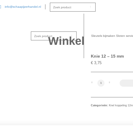
info@schaapijzerhandel.nl
Sleutels bijmaken
Sloten servi
Winkel
Knie 12 – 15 mm
€
3,75
Knie 12 - 15 mm aantal
Categorieën:
Knel koppeling 12