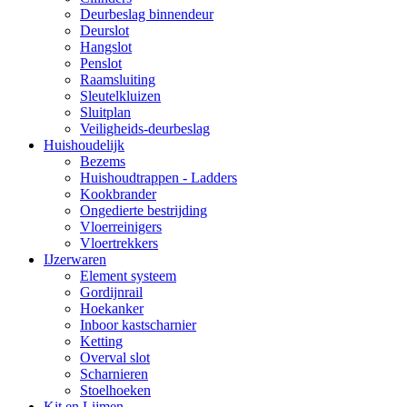
Deurbeslag binnendeur
Deurslot
Hangslot
Penslot
Raamsluiting
Sleutelkluizen
Sluitplan
Veiligheids-deurbeslag
Huishoudelijk
Bezems
Huishoudtrappen - Ladders
Kookbrander
Ongedierte bestrijding
Vloerreinigers
Vloertrekkers
IJzerwaren
Element systeem
Gordijnrail
Hoekanker
Inboor kastscharnier
Ketting
Overval slot
Scharnieren
Stoelhoeken
Kit en Lijmen