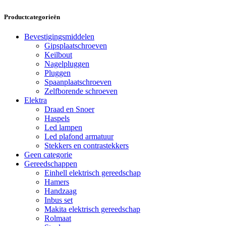
Productcategorieën
Bevestigingsmiddelen
Gipsplaatschroeven
Keilbout
Nagelpluggen
Pluggen
Spaanplaatschroeven
Zelfborende schroeven
Elektra
Draad en Snoer
Haspels
Led lampen
Led plafond armatuur
Stekkers en contrastekkers
Geen categorie
Gereedschappen
Einhell elektrisch gereedschap
Hamers
Handzaag
Inbus set
Makita elektrisch gereedschap
Rolmaat