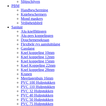
Slijpschijven
PBM
Handbescherming
Kniebeschermers
Mond maskers
Veiligheidsbril
Sanitair
Alu-knelfittingen
Alu-pers koppelingen
Douchemengkraan
Flexibele rvs aansluitslang
Gasslang
Knel koppeling 10mm
Knel koppeling 12mm
Knel koppeling 15mm
Knel Koppeling 22mm
Knel koppeling 28mm
Kranen
Meerlagenbuis 16mm
PVC 100 Hulpstukken
PVC 110 Hulpstukken
PVC 32 Hulpstukken
PVC 40 Hulpstukken
PVC 50 Hulpstukken
PVC 75 Hulpstukken