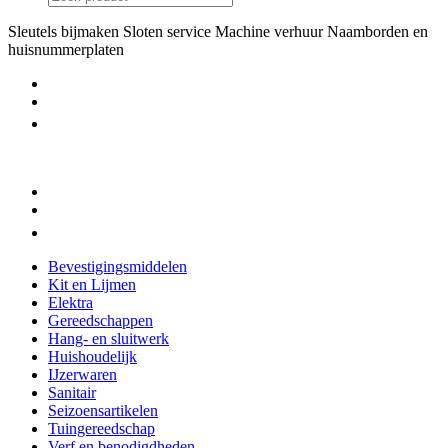
Sleutels bijmaken
Sloten service
Machine verhuur
Naamborden en
huisnummerplaten
Bevestigingsmiddelen
Kit en Lijmen
Elektra
Gereedschappen
Hang- en sluitwerk
Huishoudelijk
IJzerwaren
Sanitair
Seizoensartikelen
Tuingereedschap
Verf en benodigdheden