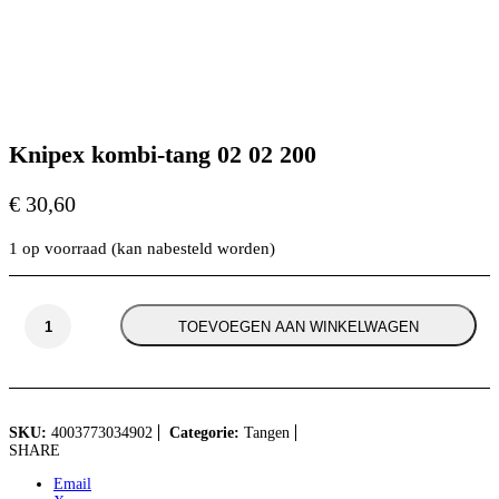
Knipex kombi-tang 02 02 200
€
30,60
1 op voorraad (kan nabesteld worden)
Knipex
TOEVOEGEN AAN WINKELWAGEN
kombi-
tang
02
02
200
aantal
SKU:
4003773034902
Categorie:
Tangen
SHARE
Email