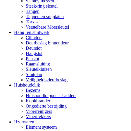
Stanley messen
Steek-ring sleutel
Tangen
Tappen en snijplaten
Torx set
Verstelbare Moersleutel
Hang- en sluitwerk
Cilinders
Deurbeslag binnendeur
Deurslot
Hangslot
Penslot
Raamsluiting
Sleutelkluizen
Sluitplan
Veiligheids-deurbeslag
Huishoudelijk
Bezems
Huishoudtrappen - Ladders
Kookbrander
Ongedierte bestrijding
Vloerreinigers
Vloertrekkers
IJzerwaren
Element systeem