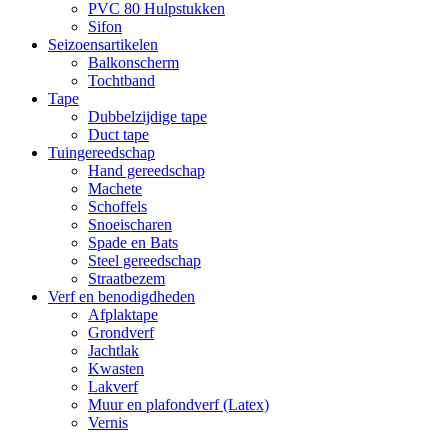
PVC 80 Hulpstukken
Sifon
Seizoensartikelen
Balkonscherm
Tochtband
Tape
Dubbelzijdige tape
Duct tape
Tuingereedschap
Hand gereedschap
Machete
Schoffels
Snoeischaren
Spade en Bats
Steel gereedschap
Straatbezem
Verf en benodigdheden
Afplaktape
Grondverf
Jachtlak
Kwasten
Lakverf
Muur en plafondverf (Latex)
Vernis