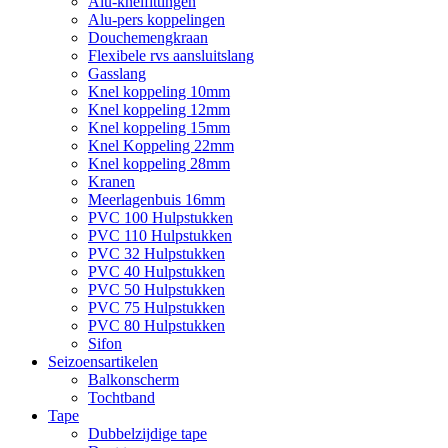
Alu-knelfittingen
Alu-pers koppelingen
Douchemengkraan
Flexibele rvs aansluitslang
Gasslang
Knel koppeling 10mm
Knel koppeling 12mm
Knel koppeling 15mm
Knel Koppeling 22mm
Knel koppeling 28mm
Kranen
Meerlagenbuis 16mm
PVC 100 Hulpstukken
PVC 110 Hulpstukken
PVC 32 Hulpstukken
PVC 40 Hulpstukken
PVC 50 Hulpstukken
PVC 75 Hulpstukken
PVC 80 Hulpstukken
Sifon
Seizoensartikelen
Balkonscherm
Tochtband
Tape
Dubbelzijdige tape