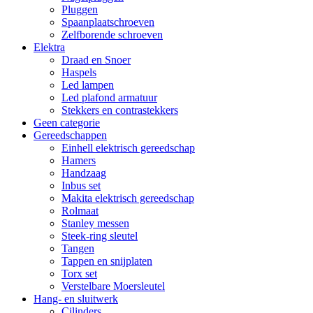
Pluggen
Spaanplaatschroeven
Zelfborende schroeven
Elektra
Draad en Snoer
Haspels
Led lampen
Led plafond armatuur
Stekkers en contrastekkers
Geen categorie
Gereedschappen
Einhell elektrisch gereedschap
Hamers
Handzaag
Inbus set
Makita elektrisch gereedschap
Rolmaat
Stanley messen
Steek-ring sleutel
Tangen
Tappen en snijplaten
Torx set
Verstelbare Moersleutel
Hang- en sluitwerk
Cilinders