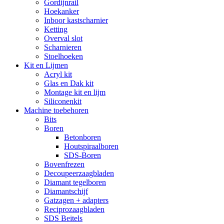
Gordijnrail
Hoekanker
Inboor kastscharnier
Ketting
Overval slot
Scharnieren
Stoelhoeken
Kit en Lijmen
Acryl kit
Glas en Dak kit
Montage kit en lijm
Siliconenkit
Machine toebehoren
Bits
Boren
Betonboren
Houtspiraalboren
SDS-Boren
Bovenfrezen
Decoupeerzaagbladen
Diamant tegelboren
Diamantschijf
Gatzagen + adapters
Reciprozaagbladen
SDS Beitels