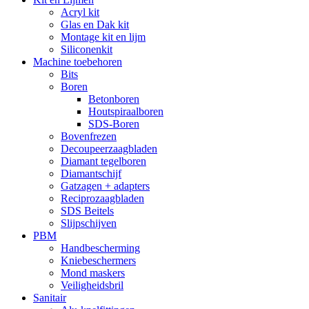
Acryl kit
Glas en Dak kit
Montage kit en lijm
Siliconenkit
Machine toebehoren
Bits
Boren
Betonboren
Houtspiraalboren
SDS-Boren
Bovenfrezen
Decoupeerzaagbladen
Diamant tegelboren
Diamantschijf
Gatzagen + adapters
Reciprozaagbladen
SDS Beitels
Slijpschijven
PBM
Handbescherming
Kniebeschermers
Mond maskers
Veiligheidsbril
Sanitair