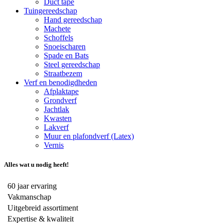
Duct tape
Tuingereedschap
Hand gereedschap
Machete
Schoffels
Snoeischaren
Spade en Bats
Steel gereedschap
Straatbezem
Verf en benodigdheden
Afplaktape
Grondverf
Jachtlak
Kwasten
Lakverf
Muur en plafondverf (Latex)
Vernis
Alles wat u nodig heeft!
60 jaar ervaring
Vakmanschap
Uitgebreid assortiment
Expertise & kwaliteit