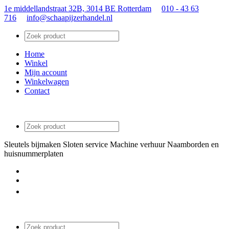
1e middellandstraat 32B, 3014 BE Rotterdam
010 - 43 63
716
info@schaapijzerhandel.nl
Home
Winkel
Mijn account
Winkelwagen
Contact
Sleutels bijmaken
Sloten service
Machine verhuur
Naamborden en
huisnummerplaten